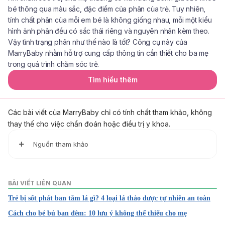
bé thông qua màu sắc, đặc điểm của phân của trẻ. Tuy nhiên,
tính chất phân của mỗi em bé là không giống nhau, mỗi một kiểu
hình ảnh phân đều có sắc thái riêng và nguyên nhân kèm theo.
Vậy tình trạng phân như thế nào là tốt? Công cụ này của
MarryBaby nhằm hỗ trợ cung cấp thông tin cần thiết cho ba mẹ
trong quá trình chăm sóc trẻ.
Tìm hiểu thêm
Các bài viết của MarryBaby chỉ có tính chất tham khảo, không
thay thế cho việc chẩn đoán hoặc điều trị y khoa.
Nguồn tham khảo
1. Betel leaf: Revisiting the benefits of an ancient Indian he
rb
BÀI VIẾT LIÊN QUAN
Trẻ bị sốt phát ban tắm lá gì? 4 loại lá thảo dược tự nhiên an toàn
https://www.ncbi.nlm.nih.gov/pmc/articles/PMC3892533/
Cách cho bé bú ban đêm: 10 lưu ý không thể thiếu cho mẹ
Ngày truy cập: 26/12/2021