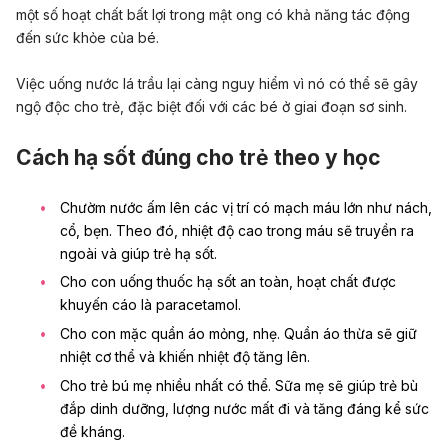
một số hoạt chất bất lợi trong mật ong có khả năng tác động
đến sức khỏe của bé.
Việc uống nước lá trầu lại càng nguy hiểm vì nó có thể sẽ gây
ngộ độc cho trẻ, đặc biệt đối với các bé ở giai đoạn sơ sinh.
Cách hạ sốt đúng cho trẻ theo y học
Chườm nước ấm lên các vị trí có mạch máu lớn như nách,
cổ, bẹn. Theo đó, nhiệt độ cao trong máu sẽ truyền ra
ngoài và giúp trẻ hạ sốt.
Cho con uống thuốc hạ sốt an toàn, hoạt chất được
khuyến cáo là paracetamol.
Cho con mặc quần áo mỏng, nhẹ. Quần áo thừa sẽ giữ
nhiệt cơ thể và khiến nhiệt độ tăng lên.
Cho trẻ bú mẹ nhiều nhất có thể. Sữa mẹ sẽ giúp trẻ bù
đắp dinh dưỡng, lượng nước mất đi và tăng đáng kể sức
đề kháng.