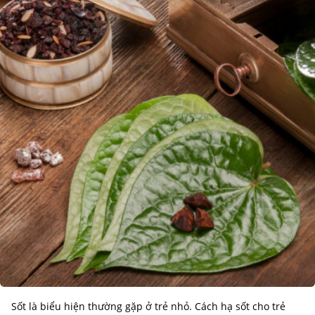
Sốt là biểu hiện thường gặp ở trẻ nhỏ. Cách hạ sốt cho trẻ