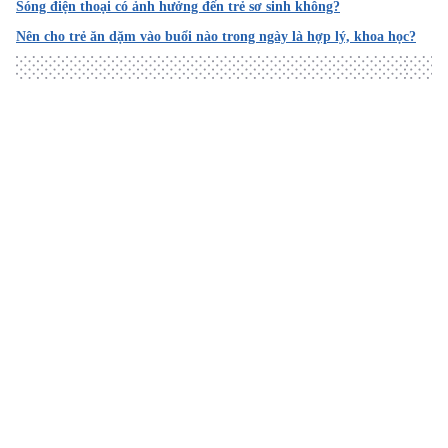
Sóng điện thoại có ảnh hưởng đến trẻ sơ sinh không?
2. Fever Management and Medication Dosing
Nên cho trẻ ăn dặm vào buổi nào trong ngày là hợp lý, khoa học?
https://www.mottchildren.org/posts/your-child/fever-mana
gement-and-medication-dosing
Ngày truy cập: 26/12/2021
Loading
3.
Fever in babies
https://www.stanfordchildrens.org/en/topic/default?id=fe
ver-in-children-90-P02512
Ngày truy cập: 26/12/2021
4. Fever (0-12 Months)
https://www.seattlechildrens.org/conditions/a-z/fever-0-
12-months/
Ngày truy cập: 26/12/2021
5. Fever in Babies & Children: When to Worry
https://health.clevelandclinic.org/kids-fevers-when-to-