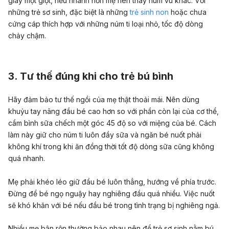
giây một giọt, nếu nhanh hơn mẹ nên thay núm vú khác. Với
những trẻ sơ sinh, đặc biệt là những
trẻ sinh non
hoặc chưa
cứng cáp thích hợp với những núm ti loại nhỏ, tốc độ dòng
chảy chậm.
3. Tư thế đúng khi cho trẻ bú bình
Hãy đảm bảo tư thế ngồi của mẹ thật thoải mái. Nên dùng
khuỷu tay nâng đầu bé cao hơn so với phần còn lại của cơ thể,
cầm bình sữa chếch một góc 45 độ so với miệng của bé. Cách
làm này giữ cho núm ti luôn đầy sữa và ngăn bé nuốt phải
không khí trong khi ăn đồng thời tốt độ dòng sữa cũng không
quá nhanh.
Mẹ phải khéo léo giữ đầu bé luôn thẳng, hướng về phía trước.
Đừng để bé ngọ nguậy hay nghiêng đầu quá nhiều. Việc nuốt
sẽ khó khăn với bé nếu đầu bé trong tình trạng bị nghiêng ngả.
Nhiều mẹ bận rộn thường bảo nhau nên để trẻ sơ sinh nằm bú