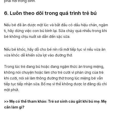
phải hơi trong bình.
6. Luôn theo dõi trong quá trình trẻ bú
Nếu bé đã ăn được một lúc và bắt đầu có dấu hiệu chán, ngậm
ti, hãy dừng việc con bú bình lại. Sữa chảy quá nhiều trong khi
bé không chịu nuốt sẽ dẫn đến sặc sữa.
Nếu bé khóc, hãy dỗ cho bé nín rồi mới tiếp tục vì nếu vừa ăn
vừa khóc dễ khiến sữa lọt vào đường thở.
Trong lúc trẻ đang bú hoặc đang ngậm thức ăn trong miệng,
không nói chuyện hoặc làm cho trẻ cười vì phản ứng của trẻ
khi cười, nói sẽ làm thông đường thở trong lúc miệng bé vẫn
tiếp tục tiếp nhận sữa. Bố mẹ vì thế không được lơ đãng dù chỉ
một phút.
>> Mẹ có thể tham khảo:
Trẻ sơ sinh cáu gắt khi bú mẹ: Mẹ
cần làm gì?