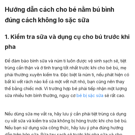
Hướng dẫn cách cho bé nằm bú bình
đúng cách không lo sặc sữa
1. Kiểm tra sữa và dụng cụ cho bú trước khi
pha
Để đảm bảo bình sữa và núm ti luôn được vệ sinh sạch sẽ, tiệt
trùng cẩn thận và ở tình trạng tốt nhất trước khi cho bé bú, mẹ
phải thường xuyên kiểm tra. Đặc biệt là núm ti, nếu phát hiện có
bất kì vết rách nào kể cả một vết nứt nhỏ, bạn cũng nên thay
thế bằng chiếc mới. Vì trường hợp bé phải tiếp nhận một lượng
sữa nhiều hơn bình thường, nguy cơ
bé bị sặc sữa
sẽ rất cao.
Nếu dùng sữa mẹ vắt ra, hãy lưu ý cần phải tiệt trùng cả dụng
cụ vắt sữa và kiểm tra sữa không bị hỏng trước khi cho bé bú.
Nếu bạn sử dụng sữa công thức, hãy lưu ý pha đúng hướng
dẫn trên hộp sữa. Rửa tay sạch sẽ trước khi pha sữa và cho