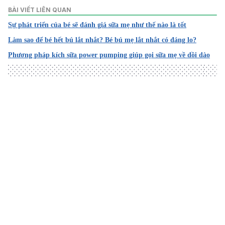
https://www.nhs.uk/conditions/baby/breastfeeding-and-
BÀI VIẾT LIÊN QUAN
bottle-feeding/bottle-feeding/advice/
Sự phát triển của bé sẽ đánh giá sữa mẹ như thế nào là tốt
Ngày truy cập: 16/02/2023
Làm sao để bé hết bú lắt nhắt? Bé bú mẹ lắt nhắt có đáng lo?
2. Bottle-feeding babies: giving the bottle
Phương pháp kích sữa power pumping giúp gọi sữa mẹ về dồi dào
https://raisingchildren.net.au/newborns/breastfeeding-
bottle-feeding/bottle-feeding/giving-the-bottle
Ngày truy cập: 16/02/2023
3. The Risks of Bottle Feeding in Bed
https://health.clevelandclinic.org/babies-and-bottles-in-
Loading
bed/
Ngày truy cập: 16/02/2023
4. Bottle feeding safety tips
https://www.childrens.health.qld.gov.au/fact-sheet-bottle-
feeding-safety-tips/
Ngày truy cập: 16/02/2023
5. Bottle-feeding
https://www.plunket.org.nz/caring-for-your-