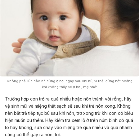
Không phải lúc nào bé cũng ợ hơi ngay sau khi bú, vì thế, đừng hốt hoảng
khi không thấy bé ợ hơi, mẹ nhé!
Trường hợp con trớ ra quá nhiều hoặc nôn thành vòi rồng, hãy
vệ sinh mũi và miệng thật sạch sẽ sau khi trẻ nôn xong. Không
nên bắt trẻ tiếp tục bú sau khi nôn, trớ xong trừ khi con có biểu
hiện muốn bú thêm. Hãy kiểm tra xem lỗ ở trên núm bình có quá
to hay không, sữa chảy vào miệng trẻ quá nhiều và quá nhanh
cũng có thể gây ra nôn, trớ.