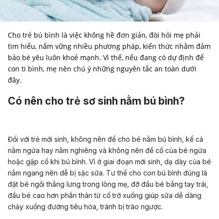
Cho trẻ bú bình là việc không hề đơn giản, đòi hỏi mẹ phải
tìm hiểu, nắm vững nhiều phương pháp, kiến thức nhằm đảm
bảo bé yêu luôn khoẻ mạnh. Vì thế, nếu đang có dự định để
con ti bình, mẹ nên chú ý những nguyên tắc an toàn dưới
đây.
Có nên cho trẻ sơ sinh nằm bú bình?
Đối với trẻ mới sinh, không nên để cho bé nằm bú bình, kể cả
nằm ngửa hay nằm nghiêng và không nên để cổ của bé ngửa
hoặc gập cổ khi bú bình. Vì ở giai đoạn mới sinh, dạ dày của bé
nằm ngang nên dễ bị sặc sữa. Tư thế cho con bú bình đúng là
đặt bé ngồi thẳng lưng trong lòng mẹ, đỡ đầu bé bằng tay trái,
đầu bé cao hơn phần thân từ cổ trở xuống giúp sữa dễ dàng
chảy xuống đường tiêu hóa, tránh bị trào ngược.