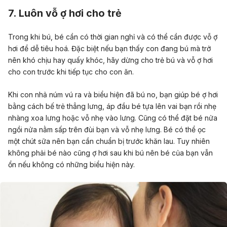
7. Luôn vỗ ợ hơi cho trẻ
Trong khi bú, bé cần có thời gian nghỉ và có thể cần được vỗ ợ
hơi để dễ tiêu hoá. Đặc biệt nếu bạn thấy con đang bú mà trở
nên khó chịu hay quấy khóc, hãy dừng cho trẻ bú và vỗ ợ hơi
cho con trước khi tiếp tục cho con ăn.
Khi con nhả núm vú ra và biểu hiện đã bú no, bạn giúp bé ợ hơi
bằng cách bế trẻ thẳng lưng, áp đầu bé tựa lên vai bạn rồi nhẹ
nhàng xoa lưng hoặc vỗ nhẹ vào lưng. Cũng có thể đặt bé nửa
ngồi nửa nằm sấp trên đùi bạn và vỗ nhẹ lưng. Bé có thể ọc
một chút sữa nên bạn cần chuẩn bị trước khăn lau. Tuy nhiên
không phải bé nào cũng ợ hơi sau khi bú nên bé của bạn vẫn
ổn nếu không có những biểu hiện này.