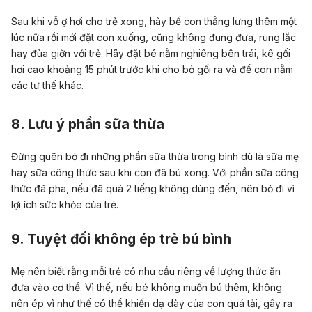
Sau khi vỗ ợ hơi cho trẻ xong, hãy bế con thẳng lưng thêm một
lúc nữa rồi mới đặt con xuống, cũng không đung đưa, rung lắc
hay đùa giỡn với trẻ. Hãy đặt bé nằm nghiêng bên trái, kê gối
hơi cao khoảng 15 phút trước khi cho bỏ gối ra và để con nằm
các tư thế khác.
8. Lưu ý phần sữa thừa
Đừng quên bỏ đi những phần sữa thừa trong bình dù là sữa mẹ
hay sữa công thức sau khi con đã bú xong. Với phần sữa công
thức đã pha, nếu đã quá 2 tiếng không dùng đến, nên bỏ đi vì
lợi ích sức khỏe của trẻ.
9. Tuyệt đối không ép trẻ bú bình
Mẹ nên biết rằng mỗi trẻ có nhu cầu riêng về lượng thức ăn
đưa vào cơ thể. Vì thế, nếu bé không muốn bú thêm, không
nên ép vì như thế có thể khiến dạ dày của con quá tải, gây ra