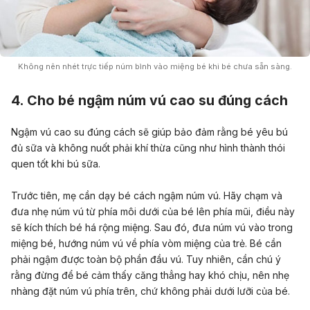
Không nên nhét trực tiếp núm bình vào miệng bé khi bé chưa sẵn sàng.
4. Cho bé ngậm núm vú cao su đúng cách
Ngậm vú cao su đúng cách sẽ giúp bảo đảm rằng bé yêu bú
đủ sữa và không nuốt phải khí thừa cũng như hình thành thói
quen tốt khi bú sữa.
Trước tiên, mẹ cần dạy bé cách ngậm núm vú. Hãy chạm và
đưa nhẹ núm vú từ phía môi dưới của bé lên phía mũi, điều này
sẽ kích thích bé há rộng miệng. Sau đó, đưa núm vú vào trong
miệng bé, hướng núm vú về phía vòm miệng của trẻ. Bé cần
phải ngậm được toàn bộ phần đầu vú. Tuy nhiên, cần chú ý
rằng đừng để bé cảm thấy căng thẳng hay khó chịu, nên nhẹ
nhàng đặt núm vú phía trên, chứ không phải dưới lưỡi của bé.