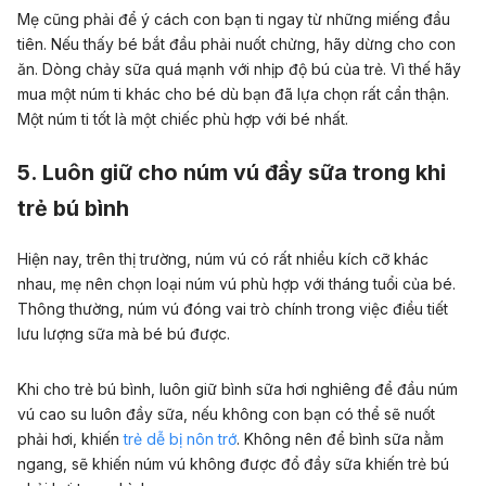
Mẹ cũng phải để ý cách con bạn ti ngay từ những miếng đầu
tiên. Nếu thấy bé bắt đầu phải nuốt chửng, hãy dừng cho con
ăn. Dòng chảy sữa quá mạnh với nhịp độ bú của trẻ. Vì thế hãy
mua một núm ti khác cho bé dù bạn đã lựa chọn rất cẩn thận.
Một núm ti tốt là một chiếc phù hợp với bé nhất.
5. Luôn giữ cho núm vú đầy sữa trong khi
trẻ bú bình
Hiện nay, trên thị trường, núm vú có rất nhiều kích cỡ khác
nhau, mẹ nên chọn loại núm vú phù hợp với tháng tuổi của bé.
Thông thường, núm vú đóng vai trò chính trong việc điều tiết
lưu lượng sữa mà bé bú được.
Khi cho trẻ bú bình, luôn giữ bình sữa hơi nghiêng để đầu núm
vú cao su luôn đầy sữa, nếu không con bạn có thể sẽ nuốt
phải hơi, khiến
trẻ dễ bị nôn trớ
. Không nên để bình sữa nằm
ngang, sẽ khiến núm vú không được đổ đầy sữa khiến trẻ bú