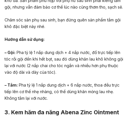
khô da. Sản phẩm phù hợp với phụ nữ sau sinh phải kiêng tắm
gội, nhưng vẫn đảm bảo cơ thể lúc nào cũng thơm tho, sạch sẽ.
Chăm sóc sản phụ sau sinh, bạn đừng quên sản phẩm tắm gội
khô đặc biệt này nhé.
Hướng dẫn sử dụng:
– Gội:
Pha tỷ lệ 1 nắp dung dịch + 4 nắp nước, đổ trực tiếp lên
tóc rồi gội đến khi hết bọt, sau đó dùng khăn lau khô không gội
lại với nước (2 nắp chai cho tóc ngắn và nhiều hơn phụ thuộc
vào độ dài và dày của tóc).
– Tắm:
Pha tỷ lệ 1 nắp dung dịch + 6 nắp nước, thoa đều trực
tiếp lên cơ thể nhẹ nhàng, có thể dùng khăn mỏng lau nhẹ.
Không tắm lại với nước.
3. Kem hăm đa năng Abena Zinc Ointment