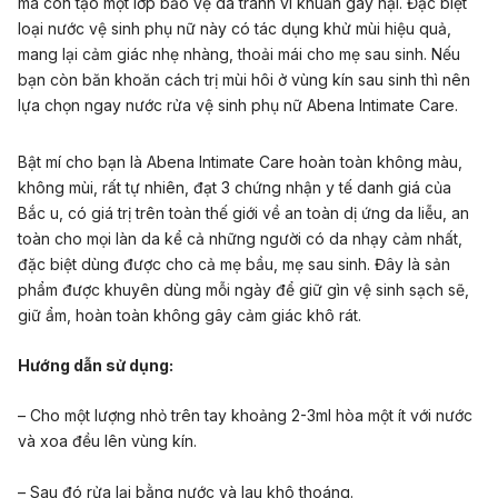
mà còn tạo một lớp bảo vệ da tránh vi khuẩn gây hại. Đặc biệt
loại nước vệ sinh phụ nữ này có tác dụng khử mùi hiệu quả,
mang lại cảm giác nhẹ nhàng, thoải mái cho mẹ sau sinh. Nếu
bạn còn băn khoăn cách trị mùi hôi ở vùng kín sau sinh thì nên
lựa chọn ngay nước rửa vệ sinh phụ nữ Abena Intimate Care.
Bật mí cho bạn là Abena Intimate Care hoàn toàn không màu,
không mùi, rất tự nhiên, đạt 3 chứng nhận y tế danh giá của
Bắc u, có giá trị trên toàn thế giới về an toàn dị ứng da liễu, an
toàn cho mọi làn da kể cả những người có da nhạy cảm nhất,
đặc biệt dùng được cho cả mẹ bầu, mẹ sau sinh. Đây là sản
phẩm được khuyên dùng mỗi ngày để giữ gìn vệ sinh sạch sẽ,
giữ ẩm, hoàn toàn không gây cảm giác khô rát.
Hướng dẫn sử dụng:
– Cho một lượng nhỏ trên tay khoảng 2-3ml hòa một ít với nước
và xoa đều lên vùng kín.
– Sau đó rửa lại bằng nước và lau khô thoáng.