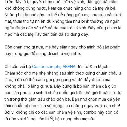
Trên đây là bí quyết chọn nước rửa vệ sinh, dầu gội, dầu tắm
khô không dùng nước, kem đa chức năng cho cả mẹ và bé.
Những bí kíp nhỏ này có thể dễ dàng giúp mẹ sau sinh vẫn tươi
mát, thơm tho tự nhiên dù không tắm như bình thường và ngăn
ngừa được các vấn đề về da của trẻ sơ sinh. Đây cũng chính là
mẹo mà các mẹ Tây tiên tiến đã áp dụng đấy.
Còn chần chờ gì nữa, mẹ hãy sắm ngay cho mình bộ sản phẩm
này trong giỏ đồ mang đi sinh ở viện nhé.
Chỉ cần với bộ
Combo sản phụ ABENA
đến từ Đan Mạch –
Chăm sóc cho mẹ nhẹ nhàng sau sinh theo đúng chuẩn châu u
là bạn đã có thể xách gói gọn gàng và đủ đầy đi sinh mà
không phải lo lắng gì nữa. Đây cũng là bộ sản phẩm đã giúp
các sản phụ sau sinh ở nhiều quốc gia trên thế giới thoải mái, tự
tin trong thời gian đầu chào đón bé. Bạn nhớ chọn mua để yên
tâm chuẩn bị cho mình sử dụng sau những ngày vượt cạn nhé!
Bởi vì không chỉ có các sản phẩm vệ sinh, combo này còn có
tã dán với đủ loại cần thiết, tiện dụng cho mẹ nữa!