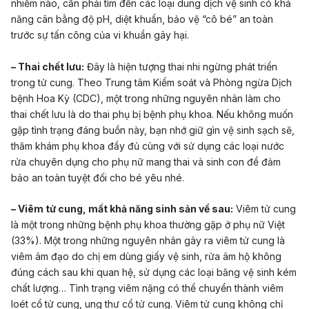
nhiễm nào, cần phải tìm đến các loại dung dịch vệ sinh có khả
năng cân bằng độ pH, diệt khuẩn, bảo vệ “cô bé” an toàn
trước sự tấn công của vi khuẩn gây hại.
– Thai chết lưu:
Đây là hiện tượng thai nhi ngừng phát triển
trong tử cung. Theo Trung tâm Kiểm soát và Phòng ngừa Dịch
bệnh Hoa Kỳ (CDC), một trong những nguyên nhân làm cho
thai chết lưu là do thai phụ bị bệnh phụ khoa. Nếu không muốn
gặp tình trạng đáng buồn này, bạn nhớ giữ gìn vệ sinh sạch sẽ,
thăm khám phụ khoa đầy đủ cùng với sử dụng các loại nước
rửa chuyên dụng cho phụ nữ mang thai và sinh con để đảm
bảo an toàn tuyệt đối cho bé yêu nhé.
– Viêm tử cung, mất khả năng sinh sản về sau:
Viêm tử cung
là một trong những bệnh phụ khoa thường gặp ở phụ nữ Việt
(33%). Một trong những nguyên nhân gây ra viêm tử cung là
viêm âm đạo do chị em dùng giấy vệ sinh, rửa âm hộ không
đúng cách sau khi quan hệ, sử dụng các loại băng vệ sinh kém
chất lượng… Tình trạng viêm nặng có thể chuyển thành viêm
loét cổ tử cung, ung thư cổ tử cung. Viêm tử cung không chỉ