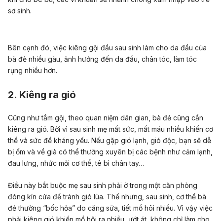
sơ sinh.
Bên cạnh đó, việc kiêng gội đầu sau sinh làm cho da đầu của
bà đẻ nhiều gàu, ảnh hưởng đến da đầu, chân tóc, làm tóc
rụng nhiều hơn.
2. Kiêng ra gió
Cũng như tắm gội, theo quan niệm dân gian, bà đẻ cũng cần
kiêng ra gió. Bởi vì sau sinh mẹ mất sức, mất máu nhiều khiến cơ
thể và sức đề kháng yếu. Nếu gặp gió lạnh, gió độc, bạn sẽ dễ
bị ốm và về già có thể thường xuyên bị các bệnh như cảm lạnh,
đau lưng, nhức mỏi cơ thể, tê bì chân tay…
Điều này bắt buộc mẹ sau sinh phải ở trong một căn phòng
đóng kín cửa để tránh gió lùa. Thế nhưng, sau sinh, cơ thể bà
đẻ thường “bốc hỏa” do căng sữa, tiết mồ hôi nhiều. Vì vậy việc
phải kiêng gió khiến mồ hôi ra nhiều, ướt át, không chỉ làm cho