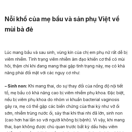
Nỗi khổ của mẹ bầu và sản phụ Việt về
mùi bà đẻ
Lúc mang bầu và sau sinh, vùng kín của chị em phụ nữ rất dễ bị
viêm nhiễm. Tình trạng viêm nhiễm âm đạo khiến cơ thể có mùi
hôi, thậm chí khi đang mang thai gặp tình trạng này, mẹ có khả
năng phải đối mặt với các nguy cơ như:
– Sinh non:
Khi mang thai, do sự thay đổi của nồng độ nội tiết
tố, mẹ bầu có khả năng cao bị viêm nhiễm phụ khoa. Đặc biệt,
nếu bị viêm phụ khoa do nhóm vi khuẩn bacterial vaginosis
gây ra, mẹ có thể gặp các biến chứng của thai kỳ như vỡ ối
sớm, nhiễm trùng nước ối, sảy thai khi thai nhi đã lớn, sinh non
(cao hơn hai lần so với người không bị bệnh). Vì vậy, khi mang
thai, bạn không được chủ quan trước bất kỳ dấu hiệu viêm