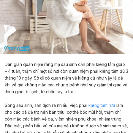
Dân gian quan niệm rằng mẹ sau sinh cần phải kiêng tắm gội 2
– 4 tuần, thậm chí một số nơi còn quan niệm phải kiêng tắm đủ 3
tháng 10 ngày. Sở dĩ có quan niệm về kiêng cữ như vậy là để
khi về già không mắc các chứng bệnh như suy giảm thị giác và
thính giác, bị lạnh, tê chân tay, ù tai…
Song sau sinh, sản dịch ra nhiều, việc phải
kiêng tắm rửa
làm
cho các bà đẻ trở nên bẩn thỉu, cơ thể bốc mùi hôi, thậm chí
còn mắc các bệnh về da, viêm nhiễm phụ khoa, nhiễm trùng.
Đặc biệt, phần bầu vú của mẹ nếu không được vệ sinh sạch sẽ,
khi cho bé bú, các vi khuẩn sẽ nhanh chóng xâm nhập vào trẻ