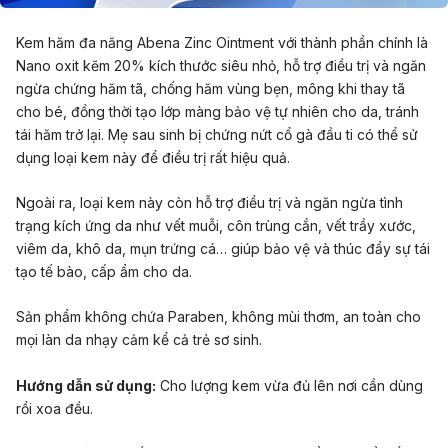
Kem hăm đa năng Abena Zinc Ointment với thành phần chính là
Nano oxit kẽm 20% kích thước siêu nhỏ, hỗ trợ điều trị và ngăn
ngừa chứng hăm tã, chống hăm vùng bẹn, mông khi thay tã
cho bé, đồng thời tạo lớp màng bảo vệ tự nhiên cho da, tránh
tái hăm trở lại. Mẹ sau sinh bị chứng nứt cổ gà đầu ti có thể sử
dụng loại kem này để điều trị rất hiệu quả.
Ngoài ra, loại kem này còn hỗ trợ điều trị và ngăn ngừa tình
trạng kích ứng da như vết muỗi, côn trùng cắn, vết trầy xước,
viêm da, khô da, mụn trứng cá… giúp bảo vệ và thúc đẩy sự tái
tạo tế bào, cấp ẩm cho da.
Sản phẩm không chứa Paraben, không mùi thơm, an toàn cho
mọi làn da nhạy cảm kể cả trẻ sơ sinh.
Hướng dẫn sử dụng:
Cho lượng kem vừa đủ lên nơi cần dùng
rồi xoa đều.