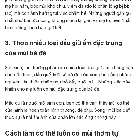
mẹ hôi hám, bốc mùi khó chịu, viêm da (do lỗ chân lông bị bít
tắc) mà còn ảnh hưởng tới việc chăm bé. Những người gần gũi
nhất như bạn đời cũng không muốn lại gần và mẹ trở nên “mất
hình tượng” hơn bao giờ hết.
3. Thoa nhiều loại dầu giữ ấm đặc trưng
của mùi bà đẻ
Sau sinh, mẹ thường phải xoa nhiều loại dầu giữ ấm, chẳng hạn
như dầu tràm, dầu quế. Một số bà đẻ còn xông hơ bằng những
nguyên liệu thiên nhiên như bồ kết, bưởi, sả… Những việc này
khiến cho mẹ luôn có mùi đặc trưng của bà đẻ.
Mặc dù là người mới sinh con, bạn có thể cảm thấy mùi cơ thể
của mình là hoàn toàn bình thường, dễ chịu. Song “mùi bà đẻ”
thực sự là nỗi ám ảnh của phần lớn các ông chồng đấy.
Cách làm cơ thể luôn có mùi thơm tự