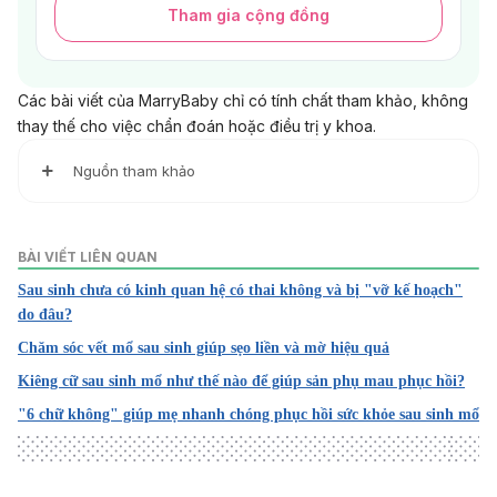
Tham gia cộng đồng
Các bài viết của MarryBaby chỉ có tính chất tham khảo, không
thay thế cho việc chẩn đoán hoặc điều trị y khoa.
Nguồn tham khảo
1. Postpartum Depression
BÀI VIẾT LIÊN QUAN
https://www.cdc.gov/breastfeeding/breastfeeding-
Sau sinh chưa có kinh quan hệ có thai không và bị "vỡ kế hoạch"
special-circumstances/maternal-or-infant-
do đâu?
illnesses/postpartum-depression.html
Chăm sóc vết mổ sau sinh giúp sẹo liền và mờ hiệu quả
Truy cập ngày 11/05/2022
Kiêng cữ sau sinh mổ như thế nào để giúp sản phụ mau phục hồi?
2. Depression During and After Pregnancy
"6 chữ không" giúp mẹ nhanh chóng phục hồi sức khỏe sau sinh mổ
https://www.cdc.gov/reproductivehealth/features/materna
l-depression/index.html