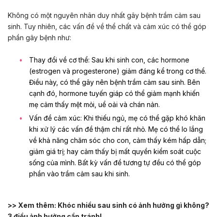
Không có một nguyên nhân duy nhất gây bệnh trầm cảm sau
sinh. Tuy nhiên, các vấn đề về thể chất và cảm xúc có thể góp
phần gây bệnh như:
Thay đổi về cơ thể:
Sau khi sinh con, các hormone
(estrogen và progesterone) giảm đáng kể trong cơ thể.
Điều này, có thể gây nên bệnh trầm cảm sau sinh. Bên
cạnh đó, hormone tuyến giáp có thể giảm mạnh khiến
mẹ cảm thấy mệt mỏi, uể oải và chán nản.
Vấn đề cảm xúc:
Khi thiếu ngủ, mẹ có thể gặp khó khăn
khi xử lý các vấn đề thậm chí rất nhỏ. Mẹ có thể lo lắng
về khả năng chăm sóc cho con, cảm thấy kém hấp dẫn;
giảm giá trị; hay cảm thấy bị mất quyền kiểm soát cuộc
sống của mình. Bất kỳ vấn đề tương tự đều có thể góp
phần vào trầm cảm sau khi sinh.
>> Xem thêm:
Khóc nhiều sau sinh có ảnh hưởng gì không?
3 điều ảnh hưởng cần tránh!