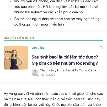
Nói chuyện với chồng, gia đình và bạn bè về các cảm
xúc của bản thân. Hỏi kinh nghiệm các bà mẹ khác về
những trải nghiệm và các khắc phục của họ.
Có thể nhờ người thân để chăm sóc bé thay bạn để bạn
có thời gian nghỉ ngơi nhiều hơn
BÀI VIẾT LIÊN QUAN
Vóc dáng
Sau sinh bao lâu thì làm tóc được?
Mẹ bỉm có nên nhuộm tóc không?
Tham vấn y khoa: Bác sĩ Tạ Trung Kiên
 • 
16/10/2023
Hy vọng bài viết về bệnh trầm cảm sau sinh sẽ giúp ích cho các
bà mẹ bỉm sữa. Nếu còn thắc mắc gì về trầm cảm sau sinh hãy
để lại bình luận tại bài viết này. Chúc mẹ bỉm sữa luôn vui khỏe