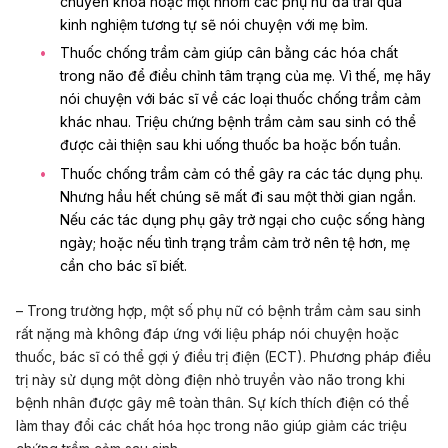
chuyên khoa hoặc một nhóm các phụ nữ đã trải qua
kinh nghiệm tương tự sẽ nói chuyện với mẹ bỉm.
Thuốc chống trầm cảm giúp cân bằng các hóa chất
trong não để điều chỉnh tâm trạng của mẹ. Vì thế, mẹ hãy
nói chuyện với bác sĩ về các loại thuốc chống trầm cảm
khác nhau. Triệu chứng bệnh trầm cảm sau sinh có thể
được cải thiện sau khi uống thuốc ba hoặc bốn tuần.
Thuốc chống trầm cảm có thể gây ra các tác dụng phụ.
Nhưng hầu hết chúng sẽ mất đi sau một thời gian ngắn.
Nếu các tác dụng phụ gây trở ngại cho cuộc sống hàng
ngày; hoặc nếu tình trạng trầm cảm trở nên tệ hơn, mẹ
cần cho bác sĩ biết.
– Trong trường hợp, một số phụ nữ có bệnh trầm cảm sau sinh
rất nặng mà không đáp ứng với liệu pháp nói chuyện hoặc
thuốc, bác sĩ có thể gợi ý điều trị điện (ECT). Phương pháp điều
trị này sử dụng một dòng điện nhỏ truyền vào não trong khi
bệnh nhân được gây mê toàn thân. Sự kích thích điện có thể
làm thay đổi các chất hóa học trong não giúp giảm các triệu