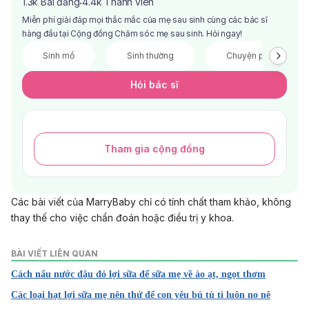
1.3k
Bài đăng
4.4k
Thành viên
·
Miễn phí giải đáp mọi thắc mắc của mẹ sau sinh cùng các bác sĩ
hàng đầu tại Cộng đồng Chăm sóc mẹ sau sinh. Hỏi ngay!
Sinh mổ
Sinh thường
Chuyện phòng the
Hỏi bác sĩ
Tham gia cộng đồng
Các bài viết của MarryBaby chỉ có tính chất tham khảo, không
thay thế cho việc chẩn đoán hoặc điều trị y khoa.
BÀI VIẾT LIÊN QUAN
Cách nấu nước đậu đỏ lợi sữa để sữa mẹ về ào ạt, ngọt thơm
Các loại hạt lợi sữa mẹ nên thử để con yêu bú tù tì luôn no nê