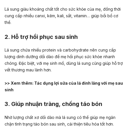
Lá sung giàu khoáng chất tốt cho sức khỏe của mẹ, đồng thời
cung cấp nhiều canxi, kẽm, kali, sắt, vitamin… giúp bồi bổ cơ
thể.
2. Hỗ trợ hồi phục sau sinh
Lá sung chứa nhiều protein và carbohydrate nên cung cấp
lượng dinh dưỡng dồi dào để mẹ hồi phục sức khỏe nhanh
chóng. Đặc biệt, với mẹ sinh mổ, dùng lá sung cũng giúp hỗ trợ
vết thương mau lành hơn.
>> Xem thêm:
Tác dụng lợi sữa của lá đinh lăng với mẹ sau
sinh
3. Giúp
nhuận tràng, chống táo bón
Nhờ lượng chất xơ dồi dào mà lá sung có thể giúp mẹ ngăn
chặn tình trạng
táo bón sau sinh
, cải thiện tiêu hóa tốt hơn.