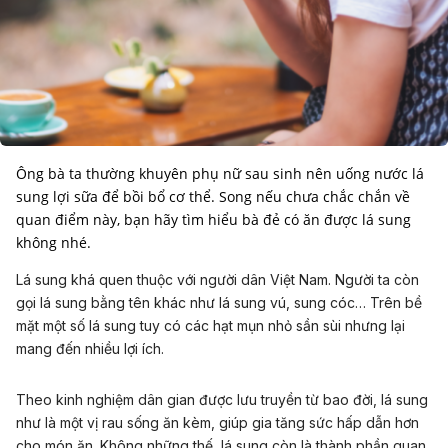
Ông bà ta thường khuyên phụ nữ sau sinh nên uống nước lá
sung lợi sữa để bồi bổ cơ thể. Song nếu chưa chắc chắn về
quan điểm này, bạn hãy tìm hiểu bà đẻ có ăn được lá sung
không nhé.
Lá sung khá quen thuộc với người dân Việt Nam
. Người ta còn
gọi lá sung bằng tên khác như lá sung vú, sung cóc… Trên bề
mặt một số lá sung tuy có các hạt mụn nhỏ sần sùi nhưng lại
mang đến nhiều lợi ích.
Theo kinh nghiệm dân gian được lưu truyền từ bao đời, lá sung
như là một vị rau sống ăn kèm, giúp gia tăng sức hấp dẫn hơn
cho món ăn. Không những thế, lá sung còn là thành phần quan