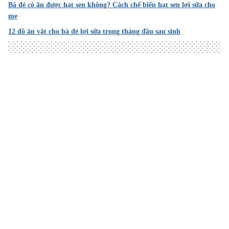
Bà đẻ có ăn được hạt sen không? Cách chế biến hạt sen lợi sữa cho
mẹ
12 đồ ăn vặt cho bà đẻ lợi sữa trong tháng đầu sau sinh
Loading