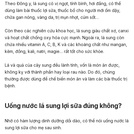
Theo Đông y, lá sung có vị ngọt, tính bình, hơi đắng, có thể
dùng làm bài thuốc lợi sữa, thuốc bổ cho người mới ốm dậy,
chữa
gan nóng
, vàng da, trị mụn nhọt, cúm sốt…
Còn theo các nghiên cứu khoa học, lá sung giàu chất xơ, canxi
và hoạt chất chống oxy hóa cực mạnh. Ngoài ra, lá sung còn
chứa nhiều vitamin A, C, B, K và các khoáng chất như mangan,
kẽm, đồng, kali, natri, magie… rất tốt cho sức khỏe.
Lá và quả của cây sung đều lành tính, vốn là món ăn được,
không kỵ với thành phần hay loại rau nào. Do đó, chúng
thường được dùng để chế biến món ăn và làm các bài thuốc trị
bệnh.
Uống nước lá sung lợi sữa đúng không?
Nhờ có hàm lượng dinh dưỡng dồi dào, có thể nói uống nước lá
sung lợi sữa cho mẹ sau sinh.