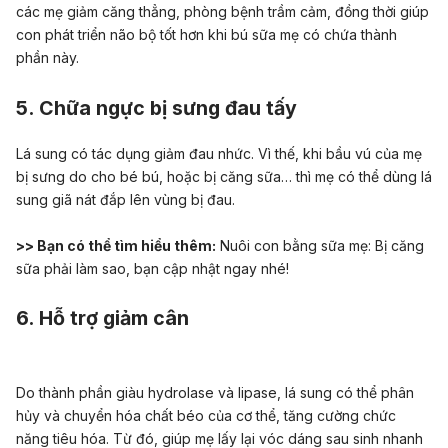
các mẹ giảm căng thẳng, phòng bệnh trầm cảm, đồng thời giúp
con phát triển não bộ tốt hơn khi bú sữa mẹ có chứa thành
phần này.
5. Chữa ngực bị sưng đau tấy
Lá sung có tác dụng giảm đau nhức. Vì thế, khi bầu vú của mẹ
bị sưng do cho bé bú, hoặc
bị căng sữa
… thì mẹ có thể dùng lá
sung giã nát đắp lên vùng bị đau.
>> Bạn có thể tìm hiểu thêm:
Nuôi con bằng sữa mẹ: Bị căng
sữa phải làm sao, bạn cập nhật ngay nhé!
6. Hỗ trợ giảm cân
Do thành phần giàu hydrolase và lipase, lá sung có thể phân
hủy và chuyển hóa chất béo của cơ thể, tăng cường chức
năng tiêu hóa. Từ đó, giúp mẹ
lấy lại vóc dáng sau sinh
nhanh