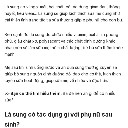
Lá sung có vị ngọt mát, hơi chát, có tác dụng giảm đau, thông
huyết, tiêu viêm… Lá sung sẽ giúp
kích thích sữa mẹ
cũng như
cải thiện tình trạng
tắc tia sữa
thường gặp ở phụ nữ cho con bú.
Bên cạnh đó,
lá sung do chứa nhiều vitamin, axit amin phong
phú, giàu chất xơ, polysacarit và các chất dinh dưỡng khác
nhau nên sẽ làm sữa mẹ thêm chất lượng, bé bú sữa thêm khỏe
mạnh.
Mẹ sau khi sinh uống nước và ăn quả sung thường xuyên sẽ
giúp bổ sung nguồn dinh dưỡng dồi dào cho cơ thể, kích thích
tuyến sữa hoạt động, giúp sữa mẹ về nhiều và đặc hơn.
>> Bạn có thể tìm hiểu thêm:
Bà đẻ nên ăn gì để có nhiều
sữa?
Lá sung có tác dụng gì với phụ nữ sau
sinh?