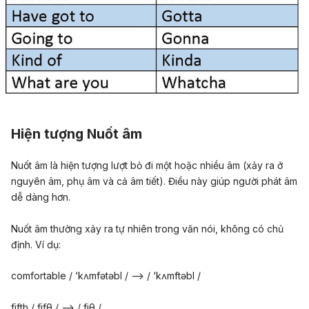
Hiện tượng Nuốt âm
Nuốt âm là hiện tượng lượt bỏ đi một hoặc nhiều âm (xảy ra ở
nguyên âm, phụ âm và cả âm tiết). Điều này giúp người phát âm
dễ dàng hơn.
Nuốt âm thường xảy ra tự nhiên trong văn nói, không có chủ
định. Ví dụ:
comfortable / ‘kʌmfətəbl / –> / ‘kʌmftəbl /
fifth / fifθ / –> / fiθ /