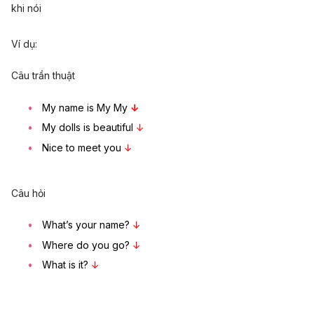
khi nói
Ví dụ:
Câu trần thuật
My name is My My
↓
My dolls is beautiful
↓
Nice to meet you
↓
Câu hỏi
What’s your name?
↓
Where do you go?
↓
What is it?
↓