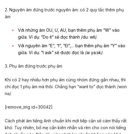
2. Nguyên âm đứng trước nguyên âm: có 2 quy tắc thêm phụ
âm
Với những âm OU, U, AU, bạn thêm phụ âm “W” vào
giữa. Ví dụ: “Do it” sẽ đọc thành /du: wit/.
Với nguyên âm “E”, “I”, “EI”,… bạn thêm phụ âm “Y” vào
giữa. Ví dụ: “I ask” sẽ được đọc là /ai ya:sk/.
3. Phụ âm đứng trước phụ âm
Khi có 2 hay nhiều hơn phụ âm cùng nhóm đứng gần nhau, thì
chỉ đọc 1 phụ âm mà thôi. Chẳng hạn “want to” đọc thành /won
nə/.
[remove_img id=30042]
Cách phát âm tiếng Anh chuẩn khi mới tiếp cận sẽ cảm thấy rất
khó. Tuy nhiên, bố mẹ cần kiên nhẫn và rèn cho con nói tiếng