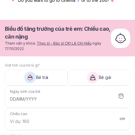
Do you want to go to cinema
↑
or to the zoo?
↓
Biểu đồ tăng trưởng của trẻ em: Chiều cao,
cân nặng
Tham vấn y khoa:
Thạc sĩ - Bác sĩ CKI Lê Chí Hiếu
ngày
17/10/2022
Giới tính của trẻ là gì?
Bé trai
Bé gái
Ngày sinh của bé
DD/MM/YYYY
Chiều cao
cm