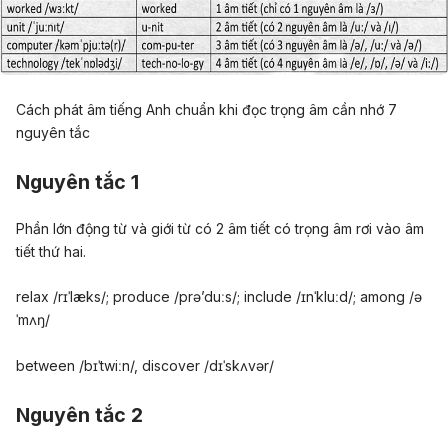
Cách phát âm tiếng Anh chuẩn khi đọc trọng âm cần nhớ 7
nguyên tắc
Nguyên tắc 1
Phần lớn động từ và giới từ có 2 âm tiết có trọng âm rơi vào âm
tiết thứ hai.
relax /rɪˈlæks/; produce /prə’duːs/; include /ɪnˈkluːd/; among /ə
ˈmʌŋ/
between /bɪˈtwiːn/, discover /dɪˈskʌvər/
Nguyên tắc 2