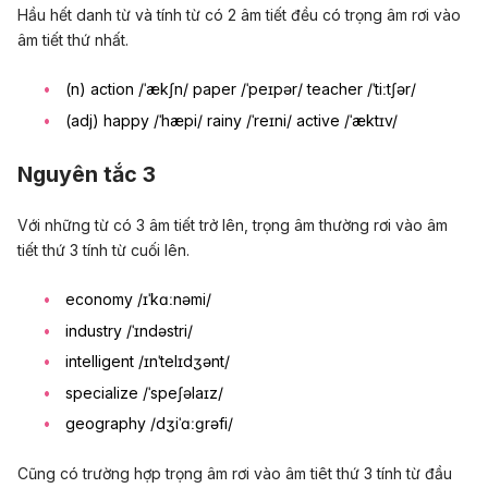
Hầu hết danh từ và tính từ có 2 âm tiết đều có trọng âm rơi vào
âm tiết thứ nhất.
(n) action /ˈækʃn/ paper /ˈpeɪpər/ teacher /ˈtiːtʃər/
(adj) happy /ˈhæpi/ rainy /ˈreɪni/ active /ˈæktɪv/
Nguyên tắc 3
Với những từ có 3 âm tiết trở lên, trọng âm thường rơi vào âm
tiết thứ 3 tính từ cuối lên.
economy /ɪˈkɑːnəmi/
industry /ˈɪndəstri/
intelligent /ɪnˈtelɪdʒənt/
specialize /ˈspeʃəlaɪz/
geography /dʒiˈɑːɡrəfi/
Cũng có trường hợp trọng âm rơi vào âm tiêt thứ 3 tính từ đầu