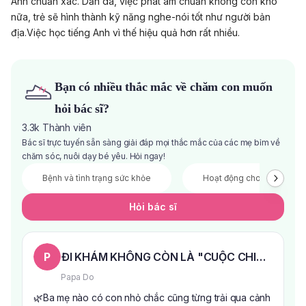
Anh chuẩn xác. Dần dà, việc phát âm chuẩn không còn khó
nữa, trẻ sẽ hình thành kỹ năng nghe-nói tốt như người bản
địa.Việc học tiếng Anh vì thế hiệu quả hơn rất nhiều.
Bạn có nhiều thắc mắc về chăm con muốn
hỏi bác sĩ?
3.3k
Thành viên
Bác sĩ trực tuyến sẵn sàng giải đáp mọi thắc mắc của các mẹ bỉm về
chăm sóc, nuôi dạy bé yêu. Hỏi ngay!
Bệnh và tình trạng sức khỏe
Hoạt động cho bé
Hỏi bác sĩ
P
ĐI KHÁM KHÔNG CÒN LÀ "CUỘC CHIẾN" VỚI 
Papa Do
🌿Ba mẹ nào có con nhỏ chắc cũng từng trải qua cảnh