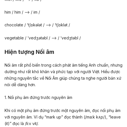
him / him / –> / im /
chocolate / ‘t∫ɒkələt / –> / ‘t∫ɒklət /
vegetable / ‘vedʒətəbl / –> / ‘vedʒtəbl /
Hiện tượng Nối âm
Nối âm rất phổ biến trong cách phát âm tiếng Anh chuẩn, nhưng
dường như rất khó khăn và phức tạp với người Việt. Hiểu được
những nguyên tắc về Nối Âm giúp chúng ta nghe người bản xứ
nói dễ dàng hơn.
1. Nối phụ âm đứng trước nguyên âm
Khi có một phụ âm đứng trước một nguyên âm, đọc nối phụ âm
với nguyên âm. Ví dụ “mark up” đọc thành (/ma:k k٨p/), “leave
(it)” đọc là /li:v vit/.