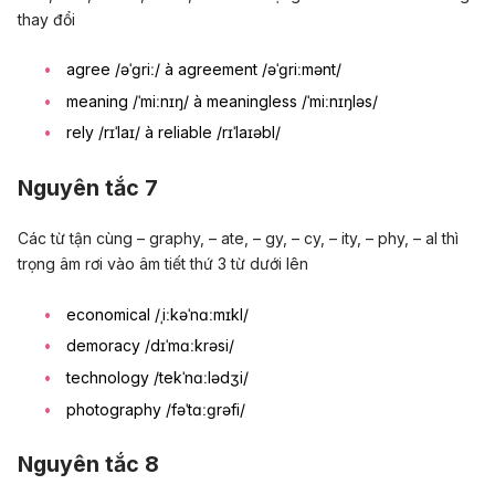
thay đổi
agree /əˈɡriː/ à agreement /əˈɡriːmənt/
meaning /ˈmiːnɪŋ/ à meaningless /ˈmiːnɪŋləs/
rely /rɪˈlaɪ/ à reliable /rɪˈlaɪəbl/
Nguyên tắc 7
Các từ tận cùng – graphy, – ate, – gy, – cy, – ity, – phy, – al thì
trọng âm rơi vào âm tiết thứ 3 từ dưới lên
economical /ˌiːkəˈnɑːmɪkl/
demoracy /dɪˈmɑːkrəsi/
technology /tekˈnɑːlədʒi/
photography /fəˈtɑːɡrəfi/
Nguyên tắc 8