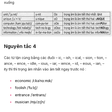
xuống
Nguyên tắc 4
Các từ tận cùng bằng các đuôi – ic, – ish, – ical, – sion, – tion, –
ance, – ence, – idle, – ious, – iar, – ience, – id, – eous, – ian, –
ity thì thì trọng âm nhấn vào âm tiết ngay trước nó :
economic /iːkəˈnɑːmɪk/
foolish /ˈfuːlɪʃ/
entrance /ˈentrəns/
musician /mjuˈzɪʃn/