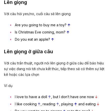
Lên giọng
Với câu hỏi yes/no, cuối câu sẽ lên giọng
Are you going to buy me a toy?
↑
Is Christmas Eve coming, mom?
↑
Do you eat an apple?
↑
Lên giọng ở giữa câu
Với câu trần thuật, người nói lên giọng ở giữa câu để báo hiệu
sự việc đang nói tới chưa kết thúc, tiếp theo sẽ có thêm sự liệt
kê hoặc các lựa chọn
Ví dụ
I love to have a doll
↑
, but I don’t have one now
↓
I like cooking
↑
, reading
↑
, playing
↑
and eating
↓