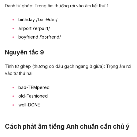
Danh từ ghép: Trọng âm thường rơi vào âm tiết thứ 1
birthday /ˈbɜːrθdeɪ/
airport /ˈerpɔːrt/
boyfriend /ˈbɔɪfrend/
Nguyên tắc 9
Tính từ ghép (thường có dấu gạch ngang ở giữa): Trọng âm rơi
vào từ thứ hai
bad-TEMpered
old-Fashioned
well-DONE
Cách phát âm tiếng Anh chuẩn cần chú ý