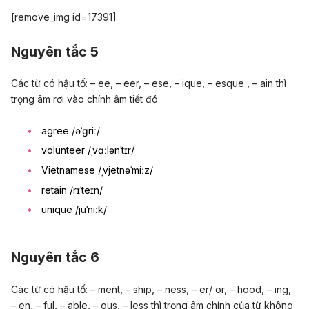
[remove_img id=17391]
Nguyên tắc 5
Các từ có hậu tố: – ee, – eer, – ese, – ique, – esque , – ain thì
trọng âm rơi vào chính âm tiết đó
agree /əˈɡriː/
volunteer /ˌvɑːlənˈtɪr/
Vietnamese /ˌvjetnəˈmiːz/
retain /rɪˈteɪn/
unique /juˈniːk/
Nguyên tắc 6
Các từ có hậu tố: – ment, – ship, – ness, – er/ or, – hood, – ing,
– en, – ful, – able, – ous, – less thì trọng âm chính của từ không