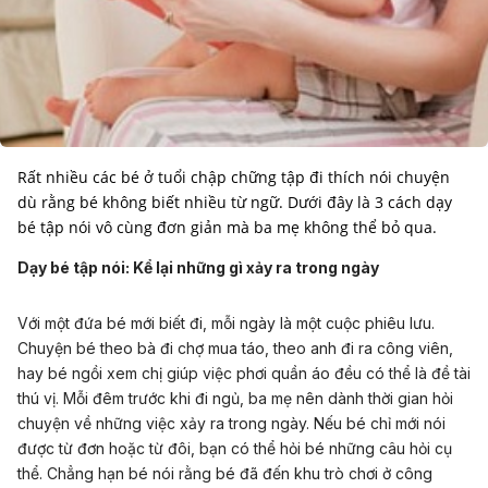
Rất nhiều các bé ở tuổi chập chững tập đi thích nói chuyện
dù rằng bé không biết nhiều từ ngữ. Dưới đây là 3 cách dạy
bé tập nói vô cùng đơn giản mà ba mẹ không thể bỏ qua.
Dạy bé tập nói: Kể lại những gì xảy ra trong ngày
Với một đứa bé mới biết đi, mỗi ngày là một cuộc phiêu lưu.
Chuyện bé theo bà đi chợ mua táo, theo anh đi ra công viên,
hay bé ngồi xem chị giúp việc phơi quần áo đều có thể là đề tài
thú vị. Mỗi đêm trước khi đi ngủ, ba mẹ nên dành thời gian hỏi
chuyện về những việc xảy ra trong ngày. Nếu bé chỉ mới nói
được từ đơn hoặc từ đôi, bạn có thể hỏi bé những câu hỏi cụ
thể. Chẳng hạn bé nói rằng bé đã đến khu trò chơi ở công