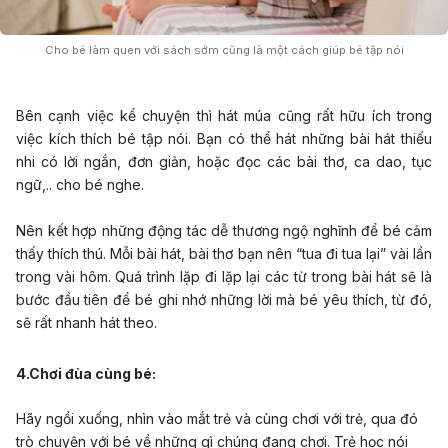
Cho bé làm quen với sách sớm cũng là một cách giúp bé tập nói
Bên cạnh việc kể chuyện thì hát múa cũng rất hữu ích trong
việc kích thích bé tập nói. Bạn có thể hát những bài hát thiếu
nhi có lời ngắn, đơn giản, hoặc đọc các bài thơ, ca dao, tục
ngữ,.. cho bé nghe.
Nên kết hợp những động tác dễ thương ngộ nghĩnh để bé cảm
thấy thích thú. Mỗi bài hát, bài thơ bạn nên “tua đi tua lại” vài lần
trong vài hôm. Quá trình lặp đi lặp lại các từ trong bài hát sẽ là
bước đầu tiên để bé ghi nhớ những lời mà bé yêu thích, từ đó,
sẽ rất nhanh hát theo.
4.Chơi đùa cùng bé:
Hãy ngồi xuống, nhìn vào mắt trẻ và cùng chơi với trẻ, qua đó
trò chuyện với bé về những gì chúng đang chơi. Trẻ học nói