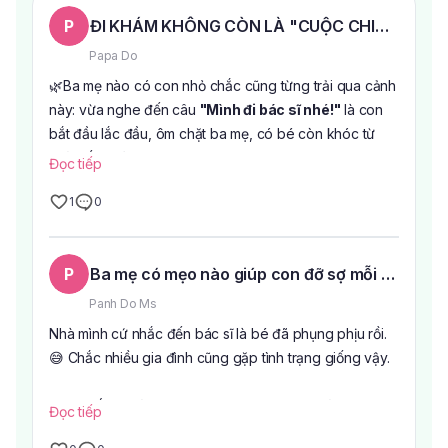
P
ĐI KHÁM KHÔNG CÒN LÀ "CUỘC CHIẾN" VỚI 
Papa Do
🌿Ba mẹ nào có con nhỏ chắc cũng từng trải qua cảnh
này: vừa nghe đến câu
"Mình đi bác sĩ nhé!"
là con
bắt đầu lắc đầu, ôm chặt ba mẹ, có bé còn khóc từ
nhà đến phòng khám.
Đọc tiếp
1
0
Thực ra, nhiều khi điều khiến các con sợ không chỉ là
việc khám bệnh mà còn là cảm giác xa lạ, căng thẳng
khi bước vào bệnh viện.
P
Ba mẹ có mẹo nào giúp con đỡ sợ mỗi lần đi k
🍀Hiểu được tâm lý đó,
Khoa Nhi Bệnh viện Âu Cơ
Panh Do Ms
được thiết kế với nhiều hình ảnh ngộ nghĩnh, màu sắc
Nhà mình cứ nhắc đến bác sĩ là bé đã phụng phịu rồi.
tươi sáng cùng khu vui chơi nhỏ để các bé có thêm
😅 Chắc nhiều gia đình cũng gặp tình trạng giống vậy.
thời gian làm quen với không gian trước khi vào khám.
Chỉ cần vài phút vui chơi, nhiều bạn nhỏ đã quên mất
Mình thấy ngoài chuyện bác sĩ khám nhẹ nhàng thì
Đọc tiếp
cảm giác lo lắng ban đầu.
không gian cũng ảnh hưởng khá nhiều đến tâm lý của