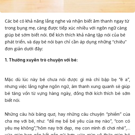
Các bé có khả năng lắng nghe và nhận biết âm thanh ngay từ
trong bụng mẹ, càng được tiếp xúc nhiều với ngôn ngữ càng
giúp bé sớm biết nói. Để kích thích khả năng tập nói của bé
phát triển, và dạy bé nói bạn chỉ cần áp dụng những “chiêu”
đơn giản dưới đây:
1. Thường xuyên trò chuyện với bé:
Mặc dù lúc này bé chưa nói được gì mà chỉ bập bẹ “ê a”,
nhưng việc lắng nghe ngôn ngữ, âm thanh xung quanh sẽ giúp
bé tăng vốn từ vựng hàng ngày, đồng thời kích thích bé sớm
biết nói.
Những câu hỏi bâng quơ, hay những câu chuyện “phiếm” của
cha mẹ với bé, như: “để mẹ bế bé yêu của mẹ nào”, “con có
yêu mẹ không”,”hôm nay trời đẹp, mẹ con mình đi chơi nhé”,…
vừa giúp bạn gắn kết gần gũi hơn, vừa giúp vô thức giúp bé