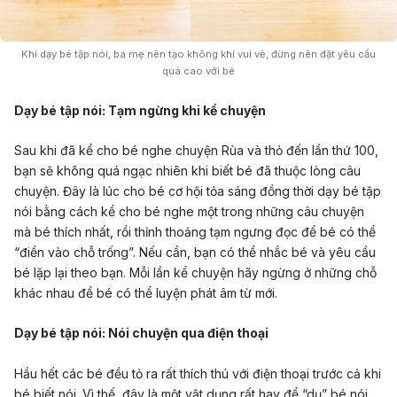
Khi dạy bé tập nói, ba mẹ nên tạo không khí vui vẻ, đừng nên đặt yêu cầu
quá cao với bé
Dạy bé tập nói:
Tạm ngừng khi kể chuyện
Sau khi đã kể cho bé nghe chuyện Rùa và thỏ đến lần thứ 100,
bạn sẽ không quá ngạc nhiên khi biết bé đã thuộc lòng câu
chuyện. Đây là lúc cho bé cơ hội tỏa sáng đồng thời dạy bé tập
nói bằng cách kể cho bé nghe một trong những câu chuyện
mà bé thích nhất, rồi thỉnh thoảng tạm ngưng đọc để bé có thể
“điền vào chỗ trống”. Nếu cần, bạn có thể nhắc bé và yêu cầu
bé lặp lại theo bạn. Mỗi lần kể chuyện hãy ngừng ở những chỗ
khác nhau để bé có thể luyện phát âm từ mới.
Dạy bé tập nói:
Nói chuyện qua điện thoại
Hầu hết các bé đều tỏ ra rất thích thú với điện thoại trước cả khi
bé biết nói. Vì thế, đây là một vật dụng rất hay để “dụ” bé nói