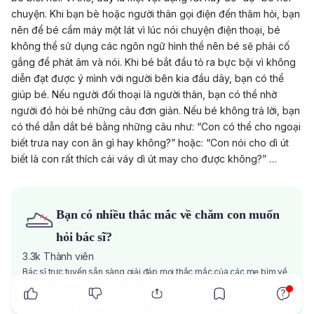
chuyện. Khi bạn bè hoặc người thân gọi điện đến thăm hỏi, bạn
nên để bé cầm máy một lát vì lúc nói chuyện điện thoại, bé
không thể sử dụng các ngôn ngữ hình thể nên bé sẽ phải cố
gắng để phát âm và nói. Khi bé bắt đầu tỏ ra bực bội vì không
diễn đạt được ý mình với người bên kia đầu dây, bạn có thể
giúp bé. Nếu người đối thoại là người thân, bạn có thể nhờ
người đó hỏi bé những câu đơn giản. Nếu bé không trả lời, bạn
có thể dẫn dắt bé bằng những câu như: “Con có thể cho ngoại
biết trưa nay con ăn gì hay không?” hoặc: “Con nói cho dì út
biết là con rất thích cái váy dì út may cho được không?” …
Bạn có nhiều thắc mắc về chăm con muốn
hỏi bác sĩ?
3.3k
Thành viên
Bác sĩ trực tuyến sẵn sàng giải đáp mọi thắc mắc của các mẹ bỉm về
x
chăm sóc, nuôi dạy bé yêu. Hỏi ngay!
Bệnh và tình trạng sức khỏe
Hoạt động cho bé