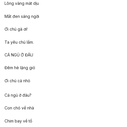
Lông vàng mát dịu
Mắt đen sáng ngời
Ơi chú gà ơi!
Ta yêu chú lắm.
CÁ NGỦ Ở ĐÂU
Đêm hè lặng gió
Ơi chú cả nhỏ
Cá ngủ ở đâu?
Con chó về nhà
Chim bay về tổ