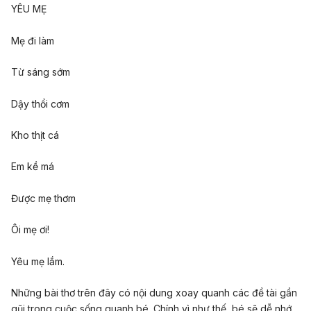
YÊU MẸ
Mẹ đi làm
Từ sáng sớm
Dậy thổi cơm
Kho thịt cá
Em kề má
Được mẹ thơm
Ôi mẹ ơi!
Yêu mẹ lắm.
Những bài thơ trên đây có nội dung xoay quanh các đề tài gần
gũi trong cuộc sống quanh bé. Chính vì như thế, bé sẽ dễ nhớ