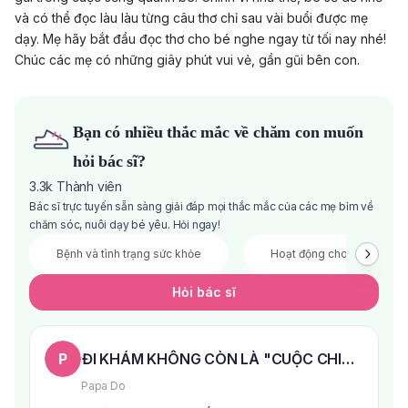
và có thể đọc làu làu từng câu thơ chỉ sau vài buổi được mẹ
dạy. Mẹ hãy bắt đầu đọc thơ cho bé nghe ngay từ tối nay nhé!
Chúc các mẹ có những giây phút vui vẻ, gần gũi bên con.
Bạn có nhiều thắc mắc về chăm con muốn
hỏi bác sĩ?
3.3k
Thành viên
Bác sĩ trực tuyến sẵn sàng giải đáp mọi thắc mắc của các mẹ bỉm về
chăm sóc, nuôi dạy bé yêu. Hỏi ngay!
Bệnh và tình trạng sức khỏe
Hoạt động cho bé
Hỏi bác sĩ
P
ĐI KHÁM KHÔNG CÒN LÀ "CUỘC CHIẾN" VỚI 
Papa Do