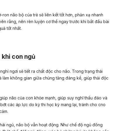
-ron não bộ của trẻ sẽ liên kết tốt hơn, phản xạ nhanh
n rằng, nên rèn luyện cơ thể ngay trước khi bắt đầu bài
uả tốt nhất.
 khi con ngủ
ỉ ngơi sẽ tiết ra chất độc cho não. Trong trạng thái
và làm không gian giữa chúng tăng đáng kể, giúp thải độc
giúp não của con khỏe mạnh, giúp suy nghĩ thấu đáo và
bớt các áp lực do kỳ thi học kỳ mang lại, tránh cho cno
 cảm.
 thái ngủ, não bộ vẫn hoạt động. Như chế độ ngủ đông