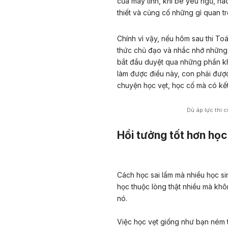
của máy tính, khi bé yêu ngủ, n
thiết và củng cố những gì quan tr
Chính vì vậy, nếu hôm sau thi To
thức chủ đạo và nhắc nhớ những k
bắt đầu duyệt qua những phần kh
làm được điều này, con phải đượ
chuyện học vẹt, học cố mà có kết
Dù áp lực thi c
Hồi tưởng tốt hơn học
Cách học sai lầm mà nhiều học si
học thuộc lòng thật nhiều mà khôn
nó.
Việc học vẹt giống như bạn ném t