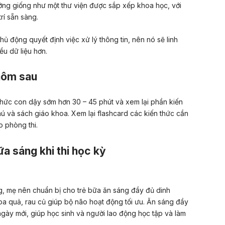
tưởng giống như một thư viện được sắp xếp khoa học, với
rí sẵn sàng.
ủ động quyết định việc xử lý thông tin, nên nó sẽ linh
ều dữ liệu hơn.
hôm sau
thức con dậy sớm hơn 30 – 45 phút và xem lại phần kiến
ú và sách giáo khoa. Xem lại flashcard các kiến thức cần
o phòng thi.
a sáng khi thi học kỳ
g, mẹ nên chuẩn bị cho trẻ bữa ăn sáng đầy đủ dinh
a quả, rau củ giúp bộ não hoạt động tối ưu. Ăn sáng đầy
ngày mới, giúp học sinh và người lao động học tập và làm