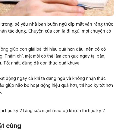
n trọng, bé yêu nhà bạn buồn ngủ díp mắt vẫn ráng thức
hản tác dụng. Chuyện của con là đi ngủ, mọi chuyện có
ông giúp con giải bài thi hiệu quả hơn đâu, nên có cố
g. Thậm chí, mệt mỏi có thể làm con gục ngay tại bàn,
cử. Tốt nhất, đừng để con thức quá khuya.
oạt động ngay cả khi ta đang ngủ và không nhận thức
âu giúp não bộ hoạt động hiệu quả hơn, thi học kỳ tốt hơn
.
ệt cùng