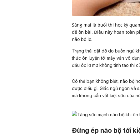
Sáng mai là buổi thi học kỳ qua
để ôn bài. Điều này hoàn toàn p
não bộ lo.
Trạng thái dật dờ do buồn ngủ kh
thức ôn luyện tới mấy vẫn vô dụn
đầu óc lơ mơ không tỉnh táo thi 
Có thể bạn không biết, não bộ h
được điều gì. Giấc ngủ ngon và s
mà không cần vắt kiệt sức của nó
Đừng ép não bộ tới ki