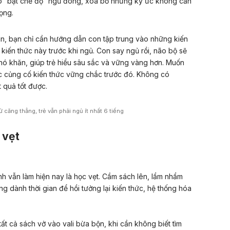
ão “bật chế độ” ngủ đông, xóa bỏ những ký ức không cần
ọng.
án, bạn chỉ cần hướng dẫn con tập trung vào những kiến
iến thức này trước khi ngủ. Con say ngủ rồi, não bộ sẽ
ó khăn, giúp trẻ hiểu sâu sắc và vững vàng hơn. Muốn
c củng cố kiến thức vững chắc trước đó. Không có
 quả tốt được.
ử căng thẳng, trẻ vẫn phải ngủ ít nhất 6 tiếng
 vẹt
nh vẫn làm hiện nay là học vẹt. Cầm sách lên, lẩm nhẩm
g dành thời gian để hồi tưởng lại kiến thức, hệ thống hóa
ất cả sách vở vào vali bừa bộn, khi cần không biết tìm