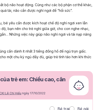
bắt bộ não hoạt động. Cũng như các bộ phận cơ thể khác,
quá tải, não cần được nghỉ ngơi để “hồi sức”.
u, bé yêu cần được kích hoạt chế độ nghỉ ngơi xen lẫn
ao độ, bạn nên cho trẻ nghỉ giữa giờ, cho con nghe nhạc,
gắn… Những việc này giúp não nghỉ ngơi và tái nạp năng
cũng cần dành ít nhất 3 tiếng đồng hồ để ngủ trọn giấc.
 cho một chu kỳ ngủ đầy đủ, giúp trẻ tỉnh táo hơn khi thức
 của trẻ em: Chiều cao, cân
 CKI Lê Chí Hiếu
ngày 17/10/2022
Bé trai
Bé gái