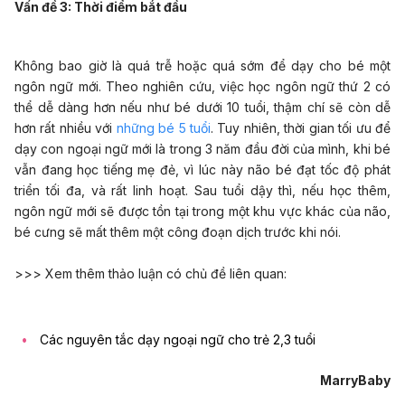
Vấn đề 3: Thời điểm bắt đầu
Không bao giờ là quá trễ hoặc quá sớm để dạy cho bé một
ngôn ngữ mới. Theo nghiên cứu, việc học ngôn ngữ thứ 2 có
thể dễ dàng hơn nếu như bé dưới 10 tuổi, thậm chí sẽ còn dễ
hơn rất nhiều với
những bé 5 tuổi
. Tuy nhiên, thời gian tối ưu để
dạy con ngoại ngữ mới là trong 3 năm đầu đời của mình, khi bé
vẫn đang học tiếng mẹ đẻ, vì lúc này não bé đạt tốc độ phát
triển tối đa, và rất linh hoạt. Sau tuổi dậy thì, nếu học thêm,
ngôn ngữ mới sẽ được tồn tại trong một khu vực khác của não,
bé cưng sẽ mất thêm một công đoạn dịch trước khi nói.
>>> Xem thêm thảo luận có chủ đề liên quan:
Các nguyên tắc dạy ngoại ngữ cho trẻ 2,3 tuổi
MarryBaby