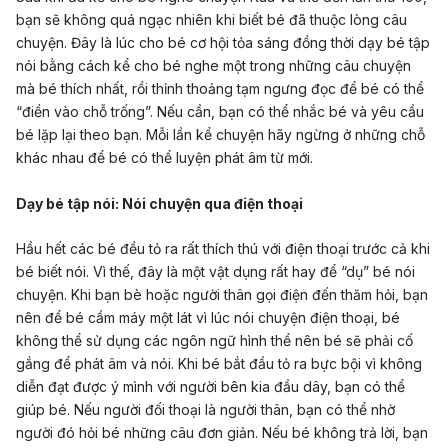
bạn sẽ không quá ngạc nhiên khi biết bé đã thuộc lòng câu
chuyện. Đây là lúc cho bé cơ hội tỏa sáng đồng thời dạy bé tập
nói bằng cách kể cho bé nghe một trong những câu chuyện
mà bé thích nhất, rồi thỉnh thoảng tạm ngưng đọc để bé có thể
“điền vào chỗ trống”. Nếu cần, bạn có thể nhắc bé và yêu cầu
bé lặp lại theo bạn. Mỗi lần kể chuyện hãy ngừng ở những chỗ
khác nhau để bé có thể luyện phát âm từ mới.
Dạy bé tập nói:
Nói chuyện qua điện thoại
Hầu hết các bé đều tỏ ra rất thích thú với điện thoại trước cả khi
bé biết nói. Vì thế, đây là một vật dụng rất hay để “dụ” bé nói
chuyện. Khi bạn bè hoặc người thân gọi điện đến thăm hỏi, bạn
nên để bé cầm máy một lát vì lúc nói chuyện điện thoại, bé
không thể sử dụng các ngôn ngữ hình thể nên bé sẽ phải cố
gắng để phát âm và nói. Khi bé bắt đầu tỏ ra bực bội vì không
diễn đạt được ý mình với người bên kia đầu dây, bạn có thể
giúp bé. Nếu người đối thoại là người thân, bạn có thể nhờ
người đó hỏi bé những câu đơn giản. Nếu bé không trả lời, bạn