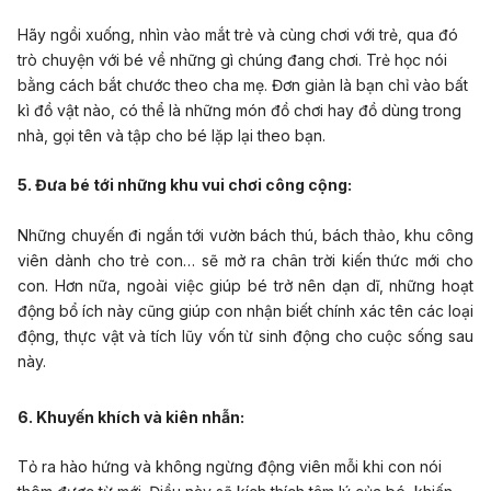
Hãy ngồi xuống, nhìn vào mắt trẻ và cùng chơi với trẻ, qua đó
trò chuyện với bé về những gì chúng đang chơi. Trẻ học nói
bằng cách bắt chước theo cha mẹ. Đơn giản là bạn chỉ vào bất
kì đồ vật nào, có thể là những món đồ chơi hay đồ dùng trong
nhà, gọi tên và tập cho bé lặp lại theo bạn.
5. Đưa bé tới những khu vui chơi công cộng:
Những chuyến đi ngắn tới vườn bách thú, bách thảo, khu công
viên dành cho trẻ con… sẽ mở ra chân trời kiến thức mới cho
con. Hơn nữa, ngoài việc giúp bé trở nên dạn dĩ, những hoạt
động bổ ích này cũng giúp con nhận biết chính xác tên các loại
động, thực vật và tích lũy vốn từ sinh động cho cuộc sống sau
này.
6. Khuyến khích và kiên nhẫn:
Tỏ ra hào hứng và không ngừng động viên mỗi khi con nói