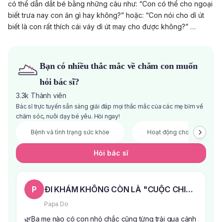
có thể dẫn dắt bé bằng những câu như: “Con có thể cho ngoại
biết trưa nay con ăn gì hay không?” hoặc: “Con nói cho dì út
biết là con rất thích cái váy dì út may cho được không?” …
Bạn có nhiều thắc mắc về chăm con muốn
hỏi bác sĩ?
3.3k
Thành viên
Bác sĩ trực tuyến sẵn sàng giải đáp mọi thắc mắc của các mẹ bỉm về
chăm sóc, nuôi dạy bé yêu. Hỏi ngay!
Bệnh và tình trạng sức khỏe
Hoạt động cho bé
Hỏi bác sĩ
P
ĐI KHÁM KHÔNG CÒN LÀ "CUỘC CHIẾN" VỚI 
Papa Do
🌿Ba mẹ nào có con nhỏ chắc cũng từng trải qua cảnh