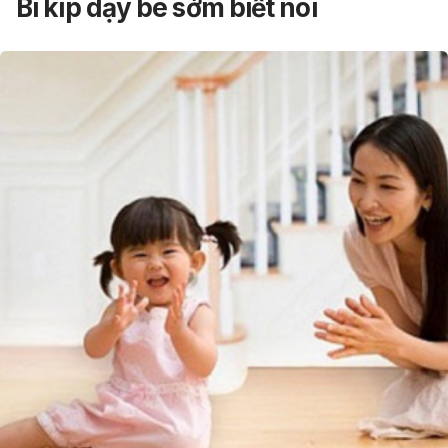
Bí kíp dạy bé sớm biết nói