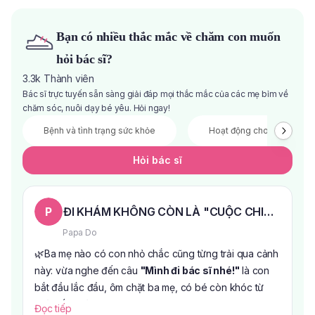
Bạn có nhiều thắc mắc về chăm con muốn
hỏi bác sĩ?
3.3k
Thành viên
Bác sĩ trực tuyến sẵn sàng giải đáp mọi thắc mắc của các mẹ bỉm về
chăm sóc, nuôi dạy bé yêu. Hỏi ngay!
Bệnh và tình trạng sức khỏe
Hoạt động cho bé
Hỏi bác sĩ
P
ĐI KHÁM KHÔNG CÒN LÀ "CUỘC CHIẾN" VỚI 
Papa Do
🌿Ba mẹ nào có con nhỏ chắc cũng từng trải qua cảnh
này: vừa nghe đến câu
"Mình đi bác sĩ nhé!"
là con
bắt đầu lắc đầu, ôm chặt ba mẹ, có bé còn khóc từ
nhà đến phòng khám.
Đọc tiếp