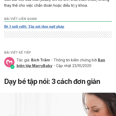
chờ nên nhiều bé đỡ quấy hơn.
đi kiểm tra sớm để được thăm khám và tư vấn kịp thời.
thay thế cho việc chẩn đoán hoặc điều trị y khoa.
Dù khám ở đâu thì mình nghĩ ba mẹ cũng nên đưa con
💚Một không gian thân thiện, một chút vui chơi và sự
đi sớm khi có dấu hiệu sốt kéo dài, ho nhiều, bỏ bú
BÀI VIẾT LIÊN QUAN
nhẹ nhàng trong cách tiếp cận đôi khi chính là điều
hoặc mệt bất thường. Khám sớm thường sẽ giúp việc
Bé 3 tuổi rưỡi: Tập nói theo ngữ pháp
giúp mỗi lần đi khám trở thành một trải nghiệm dễ chịu
điều trị nhẹ nhàng và con cũng hồi phục nhanh hơn.
hơn đối với cả gia đình.
BÀI VIẾT KẾ TIẾP
Tác giả:
Bích Trâm
Thông tin kiểm chứng bởi
Ban
biên tập MarryBaby
Cập nhật 23/10/2020
Dạy bé tập nói: 3 cách đơn giản