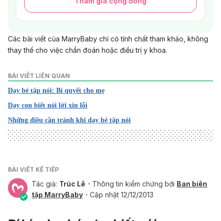
Tham gia cộng đồng
Nếu ba mẹ ở Đồng Nai thì có thể tham khảo
Khoa Nhi –
🏥Những ngày thời tiết thay đổi, trẻ rất dễ gặp các vấn
Bệnh viện Âu Cơ
. Không gian được thiết kế khá thân
đề về hô hấp, sốt hoặc rối loạn tiêu hóa. Khi thấy con
thiện với trẻ nhỏ, có khu vực để các bé chơi trong lúc
có dấu hiệu bất thường, ba mẹ đừng ngần ngại đưa bé
Các bài viết của MarryBaby chỉ có tính chất tham khảo, không
chờ nên nhiều bé đỡ quấy hơn.
đi kiểm tra sớm để được thăm khám và tư vấn kịp thời.
thay thế cho việc chẩn đoán hoặc điều trị y khoa.
Dù khám ở đâu thì mình nghĩ ba mẹ cũng nên đưa con
💚Một không gian thân thiện, một chút vui chơi và sự
đi sớm khi có dấu hiệu sốt kéo dài, ho nhiều, bỏ bú
BÀI VIẾT LIÊN QUAN
nhẹ nhàng trong cách tiếp cận đôi khi chính là điều
hoặc mệt bất thường. Khám sớm thường sẽ giúp việc
Dạy bé tập nói: Bí quyết cho mẹ
giúp mỗi lần đi khám trở thành một trải nghiệm dễ chịu
điều trị nhẹ nhàng và con cũng hồi phục nhanh hơn.
Dạy con biết nói lời xin lỗi
hơn đối với cả gia đình.
Những điều cần tránh khi dạy bé tập nói
BÀI VIẾT KẾ TIẾP
Tác giả:
Trúc Lê
Thông tin kiểm chứng bởi
Ban biên
tập MarryBaby
Cập nhật 12/12/2013