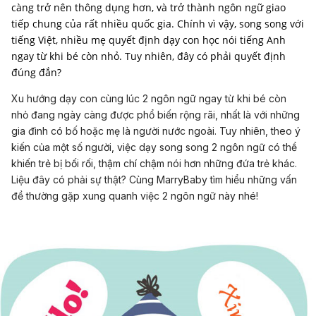
càng trở nên thông dụng hơn, và trở thành ngôn ngữ giao
tiếp chung của rất nhiều quốc gia. Chính vì vậy, song song với
tiếng Việt, nhiều mẹ quyết định dạy con học nói tiếng Anh
ngay từ khi bé còn nhỏ. Tuy nhiên, đây có phải quyết định
đúng đắn?
Xu hướng dạy con cùng lúc 2 ngôn ngữ ngay từ khi bé còn
nhỏ đang ngày càng được phổ biến rộng rãi, nhất là với những
gia đình có bố hoặc mẹ là người nước ngoài. Tuy nhiên, theo ý
kiến của một số người, việc dạy song song 2 ngôn ngữ có thể
khiến trẻ bị bối rối, thậm chí chậm nói hơn những đứa trẻ khác.
Liệu đây có phải sự thật? Cùng MarryBaby tìm hiểu những vấn
đề thường gặp xung quanh việc 2 ngôn ngữ này nhé!