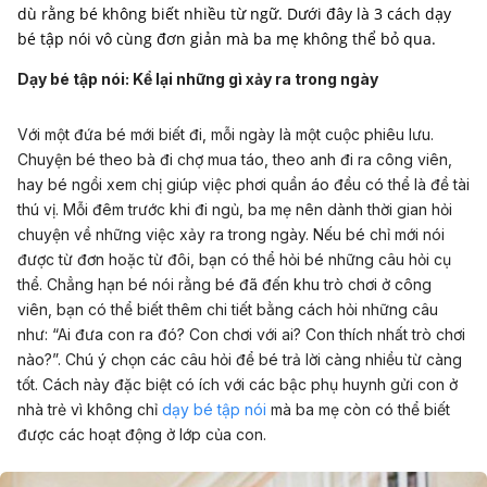
dù rằng bé không biết nhiều từ ngữ. Dưới đây là 3 cách dạy
bé tập nói vô cùng đơn giản mà ba mẹ không thể bỏ qua.
Dạy bé tập nói: Kể lại những gì xảy ra trong ngày
Với một đứa bé mới biết đi, mỗi ngày là một cuộc phiêu lưu.
Chuyện bé theo bà đi chợ mua táo, theo anh đi ra công viên,
hay bé ngồi xem chị giúp việc phơi quần áo đều có thể là đề tài
thú vị. Mỗi đêm trước khi đi ngủ, ba mẹ nên dành thời gian hỏi
chuyện về những việc xảy ra trong ngày. Nếu bé chỉ mới nói
được từ đơn hoặc từ đôi, bạn có thể hỏi bé những câu hỏi cụ
thể. Chẳng hạn bé nói rằng bé đã đến khu trò chơi ở công
viên, bạn có thể biết thêm chi tiết bằng cách hỏi những câu
như: “Ai đưa con ra đó? Con chơi với ai? Con thích nhất trò chơi
nào?”. Chú ý chọn các câu hỏi để bé trả lời càng nhiều từ càng
tốt. Cách này đặc biệt có ích với các bậc phụ huynh gửi con ở
nhà trẻ vì không chỉ
dạy bé tập nói
mà ba mẹ còn có thể biết
được các hoạt động ở lớp của con.