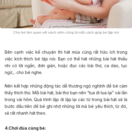
Cho bé làm quen với sách sớm cũng là một cách giúp bé tập nói
Bên cạnh việc kể chuyện thì hát múa cũng rất hữu ích trong
việc kích thích bé tập nói. Bạn có thể hát những bài hát thiếu
nhi có lời ngắn, đơn giản, hoặc đọc các bài thơ, ca dao, tục
ngữ,.. cho bé nghe.
Nên kết hợp những động tác dễ thương ngộ nghĩnh để bé cảm
thấy thích thú. Mỗi bài hát, bài thơ bạn nên “tua đi tua lại” vài lần
trong vài hôm. Quá trình lặp đi lặp lại các từ trong bài hát sẽ là
bước đầu tiên để bé ghi nhớ những lời mà bé yêu thích, từ đó,
sẽ rất nhanh hát theo.
4.Chơi đùa cùng bé: