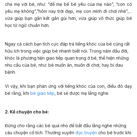
cha mẹ với bé, như: “để mẹ bế bé yêu của mẹ nào”, “con có
yêu mẹ không”,”hôm nay trời đẹp, mẹ con mình đi chơi nhé”,…
vừa giúp bạn gắn kết gần gũi hơn, vừa giúp vô thức giúp bé
học từ ngữ chuẩn hơn.
Ngay cả cách bạn tích cực đáp trả tiếng khóc của bé cũng rất
hữu ích trong việc giúp bé nhanh biết nói. Trong năm đầu đời,
khóc là phương tiện giao tiếp quan trọng ở bé, thể hiện những
nhu cầu của bé, như: bé muốn ăn, muốn đi chơi, hay bị đau
bệnh.
Vì vậy, khi bạn phản ứng với tiếng khóc của con, điều đó dạy
bé rằng, khi
bé giao tiếp
, bé sẽ được mẹ lắng nghe.
2. Kể chuyện cho bé:
Đừng cho rằng các bé quá nhỏ để bắt đầu lắng nghe những
câu chuyện cổ tích. Thường xuyên
đọc truyện
cho bé trước khi