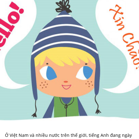
Ở Việt Nam và nhiều nước trên thế giới, tiếng Anh đang ngày