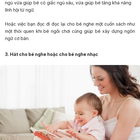
ngủ vừa giúp bé có giấc ngủ sâu, vừa giúp bé tăng khả năng
lĩnh hội từ ngữ.
Hoặc việc bạn đọc đi đọc lại cho bé nghe một cuốn sách như
một thói quen khi bé ngồi chơi cũng giúp bé xây dựng ngôn
ngữ cơ bản.
3. Hát cho bé nghe hoặc cho bé nghe nhạc