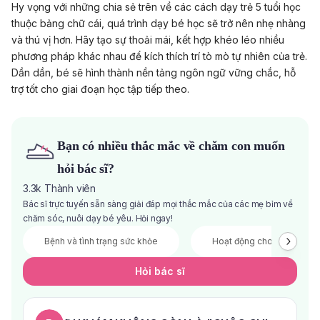
Hy vọng với những chia sẻ trên về các cách dạy trẻ 5 tuổi học
thuộc bảng chữ cái, quá trình dạy bé học sẽ trở nên nhẹ nhàng
và thú vị hơn. Hãy tạo sự thoải mái, kết hợp khéo léo nhiều
phương pháp khác nhau để kích thích trí tò mò tự nhiên của trẻ.
Dần dần, bé sẽ hình thành nền tảng ngôn ngữ vững chắc, hỗ
trợ tốt cho giai đoạn học tập tiếp theo.
Bạn có nhiều thắc mắc về chăm con muốn
hỏi bác sĩ?
3.3k
Thành viên
Bác sĩ trực tuyến sẵn sàng giải đáp mọi thắc mắc của các mẹ bỉm về
chăm sóc, nuôi dạy bé yêu. Hỏi ngay!
Bệnh và tình trạng sức khỏe
Hoạt động cho bé
Hỏi bác sĩ