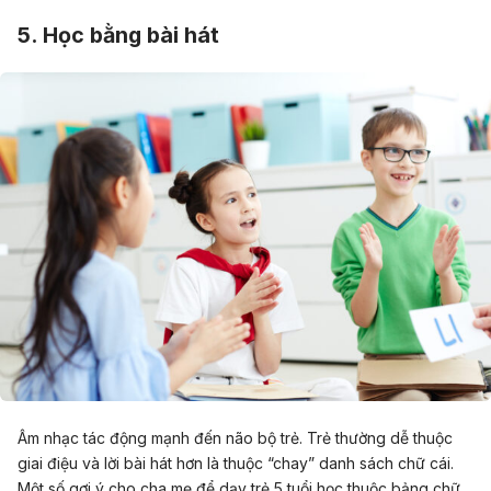
5. Học bằng bài hát
Âm nhạc tác động mạnh đến não bộ trẻ. Trẻ thường dễ thuộc
giai điệu và lời bài hát hơn là thuộc “chay” danh sách chữ cái.
Một số gợi ý cho cha mẹ để dạy trẻ 5 tuổi học thuộc bảng chữ