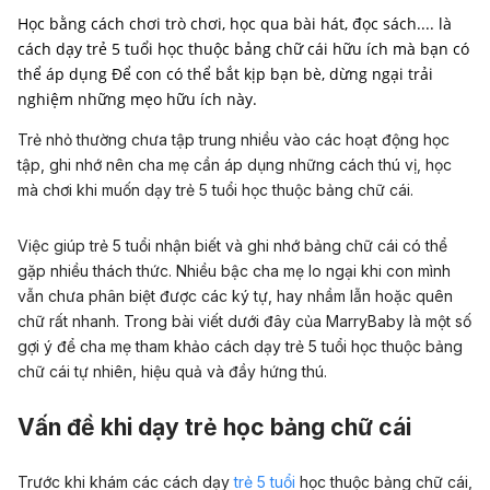
Học bằng cách chơi trò chơi, học qua bài hát, đọc sách.... là
cách dạy trẻ 5 tuổi học thuộc bảng chữ cái hữu ích mà bạn có
thể áp dụng Để con có thể bắt kịp bạn bè, dừng ngại trải
nghiệm những mẹo hữu ích này.
Trẻ nhỏ thường chưa tập trung nhiều vào các hoạt động học
tập, ghi nhớ nên cha mẹ cần áp dụng những cách thú vị, học
mà chơi khi muốn dạy trẻ 5 tuổi học thuộc bảng chữ cái.
Việc giúp trẻ 5 tuổi nhận biết và ghi nhớ bảng chữ cái có thể
gặp nhiều thách thức. Nhiều bậc cha mẹ lo ngại khi con mình
vẫn chưa phân biệt được các ký tự, hay nhầm lẫn hoặc quên
chữ rất nhanh. Trong bài viết dưới đây của MarryBaby là một số
gợi ý để cha mẹ tham khảo cách dạy trẻ 5 tuổi học thuộc bảng
chữ cái tự nhiên, hiệu quả và đầy hứng thú.
Vấn đề khi dạy trẻ học bảng chữ cái
Trước khi khám các cách dạy
trẻ 5 tuổi
học thuộc bảng chữ cái,