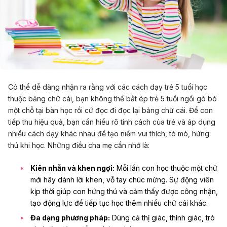
Có thể dễ dàng nhận ra rằng với các cách dạy trẻ 5 tuổi học
thuộc bảng chữ cái, bạn không thể bắt ép trẻ 5 tuổi ngồi gò bó
một chỗ tại bàn học rồi cứ đọc đi đọc lại bảng chữ cái. Để con
tiếp thu hiệu quả, bạn cần hiểu rõ tính cách của trẻ và áp dụng
nhiều cách dạy khác nhau để tạo niềm vui thích, tò mò, hứng
thú khi học. Những điều cha mẹ cần nhớ là:
Kiên nhẫn và khen ngợi:
Mỗi lần con học thuộc một chữ
mới hãy dành lời khen, vỗ tay chúc mừng. Sự động viên
kịp thời giúp con hứng thú và cảm thấy được công nhận,
tạo động lực để tiếp tục học thêm nhiều chữ cái khác.
Đa dạng phương pháp:
Dùng cả thị giác, thính giác, trò