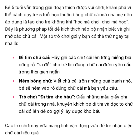
Bé 5 tuổi vẫn trong giai đoạn thích được vui chơi, khám phá vì
thế cách dạy trẻ 5 tuổi học thuộc bảng chữ cái mà cha mẹ nên
áp dụng là tạo cho trẻ không khí “học mà chơi, chơi mà học”.
Đây là phương pháp tốt để kích thích não bộ nhận biết và ghi
nhớ các chữ cái. Một số trò chơi gợi ý bạn có thể thử ngay tại
nhà là:
Đi tìm chữ cái:
Hãy ghi các chữ cái lên từng miếng bìa
cứng rồi “ra đề” cho trẻ tìm đúng chữ cái được yêu cầu
trong thời gian ngắn.
Ném bóng chữ:
Viết chữ cái trên những quả banh nhỏ,
bé sẽ ném vào rổ đúng chữ cái mà bạn yêu cầu.
Trò chơi “Đi tìm kho báu”:
Giấu những mẩu giấy ghi
chữ cái trong nhà, khuyến khích bé đi tìm và đọc to chữ
cái đó lên để có gợi ý lấy được kho báu.
Các trò chơi này vừa mang tính vận động vừa để trẻ nhận diện
chữ cái hiệu quả.