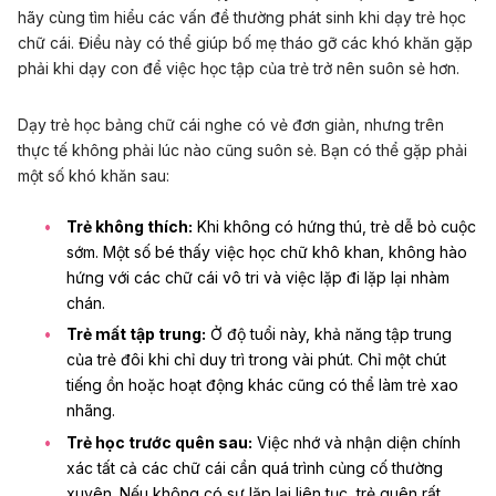
hãy cùng tìm hiểu các vấn đề thường phát sinh khi dạy trẻ học
chữ cái. Điều này có thể giúp bố mẹ tháo gỡ các khó khăn gặp
phải khi dạy con để việc học tập của trẻ trở nên suôn sẻ hơn.
Dạy trẻ học bảng chữ cái nghe có vẻ đơn giản, nhưng trên
thực tế không phải lúc nào cũng suôn sẻ. Bạn có thể gặp phải
một số khó khăn sau:
Trẻ không thích:
Khi không có hứng thú, trẻ dễ bỏ cuộc
sớm. Một số bé thấy việc học chữ khô khan, không hào
hứng với các chữ cái vô tri và việc lặp đi lặp lại nhàm
chán.
Trẻ mất tập trung:
Ở độ tuổi này, khả năng tập trung
của trẻ đôi khi chỉ duy trì trong vài phút. Chỉ một chút
tiếng ồn hoặc hoạt động khác cũng có thể làm trẻ xao
nhãng.
Trẻ học trước quên sau:
Việc nhớ và nhận diện chính
xác tất cả các chữ cái cần quá trình củng cố thường
xuyên. Nếu không có sự lặp lại liên tục, trẻ quên rất