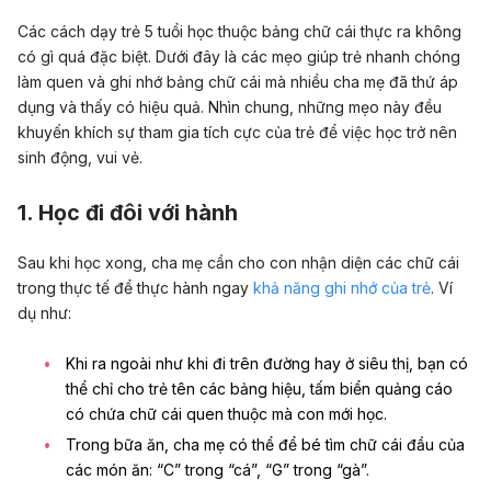
Các cách dạy trẻ 5 tuổi học thuộc bảng chữ cái thực ra không
có gì quá đặc biệt. Dưới đây là các mẹo giúp trẻ nhanh chóng
làm quen và ghi nhớ bảng chữ cái mà nhiều cha mẹ đã thứ áp
dụng và thấy có hiệu quả. Nhìn chung, những mẹo này đều
khuyến khích sự tham gia tích cực của trẻ để việc học trở nên
sinh động, vui vẻ.
1. Học đi đôi với hành
Sau khi học xong, cha mẹ cần cho con nhận diện các chữ cái
trong thực tế để thực hành ngay
khả năng ghi nhớ của trẻ
. Ví
dụ như:
Khi ra ngoài như khi đi trên đường hay ở siêu thị, bạn có
thể chỉ cho trẻ tên các bảng hiệu, tấm biển quảng cáo
có chứa chữ cái quen thuộc mà con mới học.
Trong bữa ăn, cha mẹ có thể để bé tìm chữ cái đầu của
các món ăn: “C” trong “cá”, “G” trong “gà”.