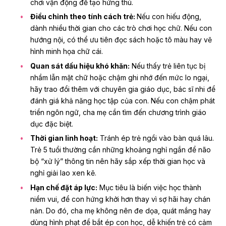
chơi vận động để tạo hứng thú.
Điều chỉnh theo tính cách trẻ:
Nếu con hiếu động,
dành nhiều thời gian cho các trò chơi học chữ. Nếu con
hướng nội, có thể ưu tiên đọc sách hoặc tô màu hay vẽ
hình minh họa chữ cái.
Quan sát dấu hiệu khó khăn:
Nếu thấy trẻ liên tục bị
nhầm lẫn mặt chữ hoặc chậm ghi nhớ đến mức lo ngại,
hãy trao đổi thêm với chuyên gia giáo dục, bác sĩ nhi để
đánh giá khả năng học tập của con. Nếu con chậm phát
triển ngôn ngữ, cha mẹ cần tìm đến chương trình giáo
dục đặc biệt.
Thời gian linh hoạt:
Tránh ép trẻ ngồi vào bàn quá lâu.
Trẻ 5 tuổi thường cần những khoảng nghỉ ngắn để não
bộ “xử lý” thông tin nên hãy sắp xếp thời gian học và
nghỉ giải lao xen kẽ.
Hạn chế đặt áp lực:
Mục tiêu là biến việc học thành
niềm vui, để con hứng khởi hơn thay vì sợ hãi hay chán
nản. Do đó, cha mẹ không nên đe dọa, quát mắng hay
dùng hình phạt để bắt ép con học, dễ khiến trẻ có cảm