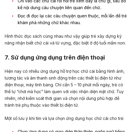
Chỉ vào các chữ cái rồi hỏi trẻ xem đây là chữ gì, sau đó
kể nội dung câu chuyện liên quan đến chữ..
Đọc đi đọc lại các câu chuyện quen thuộc, mỗi lần để trẻ
khám phá những chữ khác nhau.
Hình thức đọc sách cùng nhau như vậy giúp trẻ xây dựng kỹ
năng nhận biết chữ cái và từ vựng, đặc biệt ở độ tuổi mầm non.
7. Sử dụng ứng dụng trên điện thoại
Hiện nay có nhiều ứng dụng hỗ trợ học chữ cái bằng hình ảnh,
tương tác và âm thanh sinh động trên các thiết bị điện tử như
điện thoại, máy tính bảng. Chỉ cần 5 – 10 phút mỗi ngày, trẻ có
thể tự “chơi mà học” làm quen với việc nhận diện mặt chữ. Tuy
nhiên, nhớ kiểm soát thời gian và chọn nội dung phù hợp để
tránh trẻ phụ thuộc vào thiết bị điện tử.
Một số lưu ý khi tìm và lựa chọn ứng dụng học chữ cái cho trẻ:
Chọn ứng dụng có giao diện thân thiện, ngôn ngữ tiếng