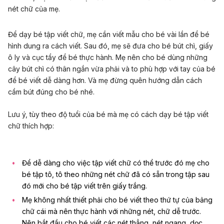
nét chữ của mẹ.
Để dạy bé tập viết chữ, mẹ cần viết mẫu cho bé vài lần để bé
hình dung ra cách viết. Sau đó, mẹ sẽ đưa cho bé bút chì, giấy
ô ly và cục tẩy để bé thực hành. Mẹ nên cho bé dùng những
cây bút chì có thân ngắn vừa phải và to phù hợp với tay của bé
để bé viết dễ dàng hơn. Và mẹ đừng quên hướng dẫn cách
cầm bút đúng cho bé nhé.
Lưu ý, tùy theo độ tuổi của bé mà mẹ có cách dạy bé tập viết
chữ thích hợp:
Để dễ dàng cho việc tập viết chữ có thể trước đó mẹ cho
bé tập tô, tô theo những nét chữ đã có sẵn trong tập sau
đó mới cho bé tập viết trên giấy trắng.
Mẹ không nhất thiết phải cho bé viết theo thứ tự của bảng
chữ cái mà nên thực hành với những nét, chữ dễ trước.
Nên bắt đầu cho bé viết các nét thẳng, nét ngang, dọc,