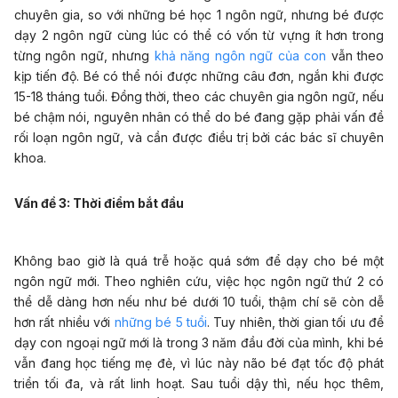
chuyên gia, so với những bé học 1 ngôn ngữ, nhưng bé được
dạy 2 ngôn ngữ cùng lúc có thể có vốn từ vựng ít hơn trong
từng ngôn ngữ, nhưng
khả năng ngôn ngữ của con
vẫn theo
kịp tiến độ. Bé có thể nói được những câu đơn, ngắn khi được
15-18 tháng tuổi. Đồng thời, theo các chuyên gia ngôn ngữ, nếu
bé chậm nói, nguyên nhân có thể do bé đang gặp phải vấn đề
rối loạn ngôn ngữ, và cần được điều trị bởi các bác sĩ chuyên
khoa.
Vấn đề 3: Thời điểm bắt đầu
Không bao giờ là quá trễ hoặc quá sớm để dạy cho bé một
ngôn ngữ mới. Theo nghiên cứu, việc học ngôn ngữ thứ 2 có
thể dễ dàng hơn nếu như bé dưới 10 tuổi, thậm chí sẽ còn dễ
hơn rất nhiều với
những bé 5 tuổi
. Tuy nhiên, thời gian tối ưu để
dạy con ngoại ngữ mới là trong 3 năm đầu đời của mình, khi bé
vẫn đang học tiếng mẹ đẻ, vì lúc này não bé đạt tốc độ phát
triển tối đa, và rất linh hoạt. Sau tuổi dậy thì, nếu học thêm,