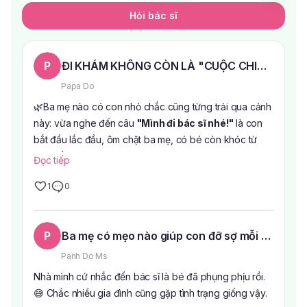
Hỏi bác sĩ
P
ĐI KHÁM KHÔNG CÒN LÀ "CUỘC CHIẾN" VỚI 
Papa Do
🌿Ba mẹ nào có con nhỏ chắc cũng từng trải qua cảnh
này: vừa nghe đến câu
"Mình đi bác sĩ nhé!"
là con
bắt đầu lắc đầu, ôm chặt ba mẹ, có bé còn khóc từ
nhà đến phòng khám.
Đọc tiếp
1
0
Thực ra, nhiều khi điều khiến các con sợ không chỉ là
việc khám bệnh mà còn là cảm giác xa lạ, căng thẳng
khi bước vào bệnh viện.
P
Ba mẹ có mẹo nào giúp con đỡ sợ mỗi lần đi k
🍀Hiểu được tâm lý đó,
Khoa Nhi Bệnh viện Âu Cơ
Panh Do Ms
được thiết kế với nhiều hình ảnh ngộ nghĩnh, màu sắc
Nhà mình cứ nhắc đến bác sĩ là bé đã phụng phịu rồi.
tươi sáng cùng khu vui chơi nhỏ để các bé có thêm
😅 Chắc nhiều gia đình cũng gặp tình trạng giống vậy.
thời gian làm quen với không gian trước khi vào khám.