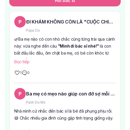
Hỏi bác sĩ
P
ĐI KHÁM KHÔNG CÒN LÀ "CUỘC CHIẾN" VỚI 
Papa Do
🌿Ba mẹ nào có con nhỏ chắc cũng từng trải qua cảnh
này: vừa nghe đến câu
"Mình đi bác sĩ nhé!"
là con
bắt đầu lắc đầu, ôm chặt ba mẹ, có bé còn khóc từ
nhà đến phòng khám.
Đọc tiếp
1
0
Thực ra, nhiều khi điều khiến các con sợ không chỉ là
việc khám bệnh mà còn là cảm giác xa lạ, căng thẳng
khi bước vào bệnh viện.
P
Ba mẹ có mẹo nào giúp con đỡ sợ mỗi lần đi k
🍀Hiểu được tâm lý đó,
Khoa Nhi Bệnh viện Âu Cơ
Panh Do Ms
được thiết kế với nhiều hình ảnh ngộ nghĩnh, màu sắc
Nhà mình cứ nhắc đến bác sĩ là bé đã phụng phịu rồi.
tươi sáng cùng khu vui chơi nhỏ để các bé có thêm
😅 Chắc nhiều gia đình cũng gặp tình trạng giống vậy.
thời gian làm quen với không gian trước khi vào khám.
Chỉ cần vài phút vui chơi, nhiều bạn nhỏ đã quên mất