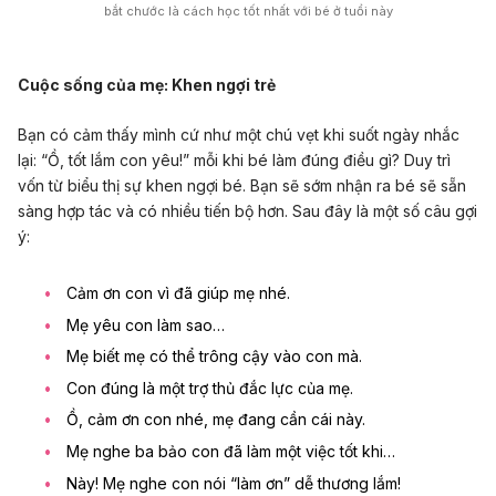
bắt chước là cách học tốt nhất với bé ở tuổi này
Cuộc sống của mẹ: Khen ngợi trẻ
Bạn có cảm thấy mình cứ như một chú vẹt khi suốt ngày nhắc
lại: “Ồ, tốt lắm con yêu!” mỗi khi bé làm đúng điều gì? Duy trì
vốn từ biểu thị sự khen ngợi bé. Bạn sẽ sớm nhận ra bé sẽ sẵn
sàng hợp tác và có nhiều tiến bộ hơn. Sau đây là một số câu gợi
ý:
Cảm ơn con vì đã giúp mẹ nhé.
Mẹ yêu con làm sao…
Mẹ biết mẹ có thể trông cậy vào con mà.
Con đúng là một trợ thủ đắc lực của mẹ.
Ồ, cảm ơn con nhé, mẹ đang cần cái này.
Mẹ nghe ba bảo con đã làm một việc tốt khi…
Này! Mẹ nghe con nói “làm ơn” dễ thương lắm!