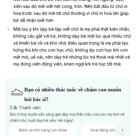
xiên sau đó mới viết nét cong, tròn. Nên bắt đầu từ chữ in
hoa trước sau đó mới tới chữ thường vì chữ in hoa lớn giúp
bé dễ nhận biết hơn.
Một lưu ý khi dạy bé tập viết chữ là mẹ phải thật kiên nhẫn,
không cáu gắt với trẻ, không dạy bé một lúc quá nhiều chữ
sẽ khiến bé rối và khó nhớ. Điều quan trọng là mẹ phải tạo
hứng thú khi cho con học chữ, không ép con học khi con
mệt mỏi, uể oải, nên dạy trẻ những lúc trẻ thoải mái nhất và
mẹ đừng viên động viên, khen ngợi khi trẻ học tốt nhé.
Bạn có nhiều thắc mắc về chăm con muốn
hỏi bác sĩ?
3.3k
Thành viên
Bác sĩ trực tuyến sẵn sàng giải đáp mọi thắc mắc của các mẹ bỉm về
chăm sóc, nuôi dạy bé yêu. Hỏi ngay!
Bệnh và tình trạng sức khỏe
Hoạt động cho bé