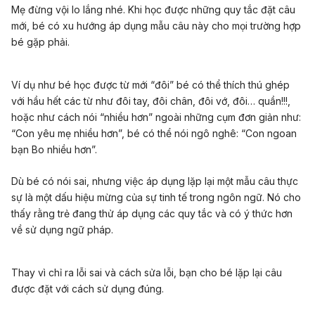
Mẹ đừng vội lo lắng nhé. Khi học được những quy tắc đặt câu
mới, bé có xu hướng áp dụng mẫu câu này cho mọi trường hợp
bé gặp phải.
Ví dụ như bé học được từ mới
“đôi
” bé có thể thích thú ghép
với hầu hết các từ như đôi tay, đôi chân, đôi vớ, đôi… quần!!!,
hoặc như cách nói “nhiều hơn” ngoài những cụm đơn giản như:
“Con yêu mẹ nhiều hơn”, bé có thể nói ngô nghê: “Con ngoan
bạn Bo nhiều hơn”.
Dù bé có nói sai, nhưng việc áp dụng lặp lại một mẫu câu thực
sự là một dấu hiệu mừng của sự tinh tế trong ngôn ngữ. Nó cho
thấy rằng trẻ đang thử áp dụng các quy tắc và có ý thức hơn
về sử dụng ngữ pháp.
Thay vì chỉ ra lỗi sai và cách sửa lỗi, bạn cho bé lặp lại câu
được đặt với cách sử dụng đúng.