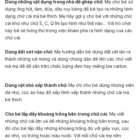
Dùng những vật dụng trong nhà để ghép chữ
:
Mẹ cho bé sử
dụng ống hút, tăm, đũa, dây ruy băng để bé tạo ra những hình
dạng chữ cái mà bé thích. Mẹ hãy gợi ý cho bé với những chữ
cái khó như chữ S, C, Q thì tạo hình như thế nào… Với trò chơi
này bé sẽ hứng thú trong việc khám phá ra hình dạng của các
chữ cái.
Dùng đất sét nặn chữ:
Mẹ hướng dẫn bé dùng đất sét lăn ra
thành những sợi mỏng và dùng chúng dán đè lên các chữ viết
mà mẹ đã để sẵn trên chiếc bảng đen hay miếng bìa carton.
Dùng vật nhỏ xếp thành chữ:
Mẹ chỉ cho bé dùng những viên
đá nhỏ, cúc áo hay đồ xếp hình xếp thành những chữ cái mà
bé thích.
Cho bé lấp đầy khoảng trống bên trong chữ cái:
Mẹ viết
những chữ cái lớn và để những khoảng trống bên trong, sau
đó cho bé lấp đầy những khoảng trống đó với giấy vụn, cúc
áo nhỏ, vỏ trứng hoặc màu nước. Với mỗi chữ cái mẹ nên