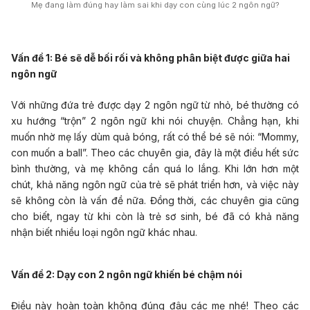
Mẹ đang làm đúng hay làm sai khi dạy con cùng lúc 2 ngôn ngữ?
Vấn đề
1: Bé sẽ dễ bối rối và không phân biệt được giữa hai
ngôn ngữ
Với những đứa trẻ được dạy 2 ngôn ngữ từ nhỏ, bé thường có
xu hướng “trộn” 2 ngôn ngữ khi nói chuyện. Chẳng hạn, khi
muốn nhờ mẹ lấy dùm quả bóng, rất có thể bé sẽ nói: “Mommy,
con muốn a ball”. Theo các chuyên gia, đây là một điều hết sức
bình thường, và mẹ không cần quá lo lắng. Khi lớn hơn một
chút, khả năng ngôn ngữ của trẻ sẽ phát triển hơn, và việc này
sẽ không còn là vấn đề nữa. Đồng thời, các chuyên gia cũng
cho biết, ngay từ khi còn là trẻ sơ sinh, bé đã có khả năng
nhận biết nhiều loại ngôn ngữ khác nhau.
Vấn đề 2: Dạy con 2 ngôn ngữ khiến bé chậm nói
Điều này hoàn toàn không đúng đâu các mẹ nhé! Theo các