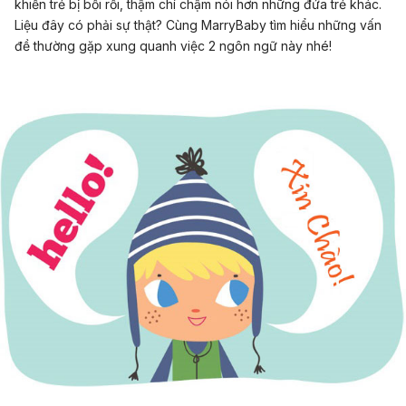
khiến trẻ bị bối rối, thậm chí chậm nói hơn những đứa trẻ khác.
Liệu đây có phải sự thật? Cùng MarryBaby tìm hiểu những vấn
đề thường gặp xung quanh việc 2 ngôn ngữ này nhé!