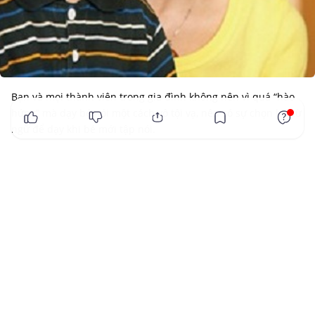
Bạn và mọi thành viên trong gia đình không nên vì quá “hào
x
hứng” mà dạy bé nói một cách vô tội vạ, nên có sự chọn lọc từ
ngữ để dạy khi bé mới tập nói.
Các bé có khả năng lắng nghe và nhận biết âm thanh ngay từ
trong bụng mẹ, càng được tiếp xúc nhiều với ngôn ngữ càng
giúp bé sớm biết nói. Tuy nhiên, bạn cũng nên tránh những
điều dưới đây trong khi dạy bé tập nói
1. Lặp lại lỗi phát âm sai của bé:
Khi các bé
mới tập nói
thường không thể tránh khỏi việc phát
âm ngọng, sai nghe rất ngộ nghĩnh, đáng yêu, nên có người cố