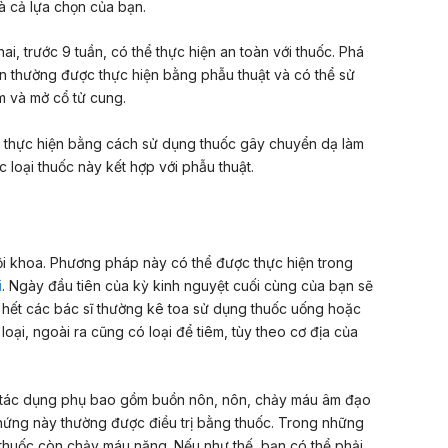
và cả lựa chọn của bạn.
ai, trước 9 tuần, có thể thực hiện an toàn với thuốc. Phá
ần thường được thực hiện bằng phẫu thuật và có thể sử
 và mở cổ tử cung.
ợc thực hiện bằng cách sử dụng thuốc gây chuyển dạ làm
loại thuốc này kết hợp với phẫu thuật.
nội khoa. Phương pháp này có thể được thực hiện trong
i
. Ngày đầu tiên của kỳ kinh nguyệt cuối cùng của bạn sẽ
ầu hết các bác sĩ thường kê toa sử dụng thuốc uống hoặc
oại, ngoài ra cũng có loại để tiêm, tùy theo cơ địa của
y tác dụng phụ bao gồm buồn nôn, nôn, chảy máu âm đạo
chứng này thường được điều trị bằng thuốc. Trong những
 thuốc còn chảy máu nặng. Nếu như thế, bạn có thể phải