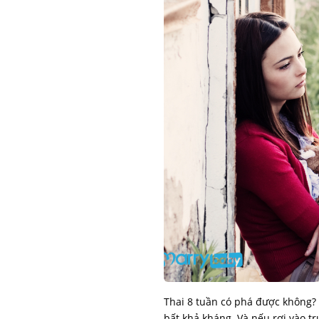
Thai 8 tuần có phá được không? 
bất khả kháng. Và nếu rơi vào tr