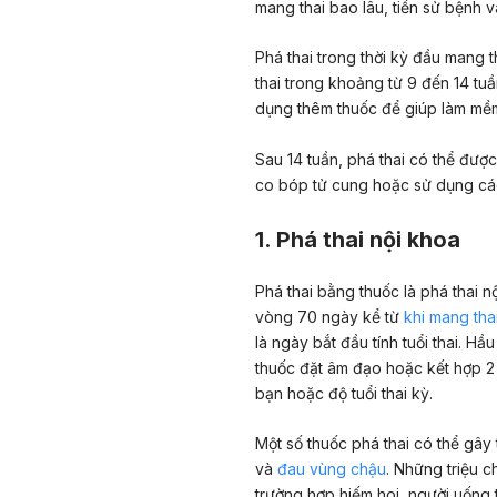
mang thai bao lâu, tiền sử bệnh 
Phá thai trong thời kỳ đầu mang th
thai trong khoảng từ 9 đến 14 tu
dụng thêm thuốc để giúp làm mềm
Sau 14 tuần, phá thai có thể đư
co bóp tử cung hoặc sử dụng các 
1. Phá thai nội khoa
Phá thai bằng thuốc là phá thai 
vòng 70 ngày kể từ
khi mang tha
là ngày bắt đầu tính tuổi thai. H
thuốc đặt âm đạo hoặc kết hợp 2 l
bạn hoặc độ tuổi thai kỳ.
Một số thuốc phá thai có thể gâ
và
đau vùng chậu
. Những triệu 
trường hợp hiếm hoi, người uống