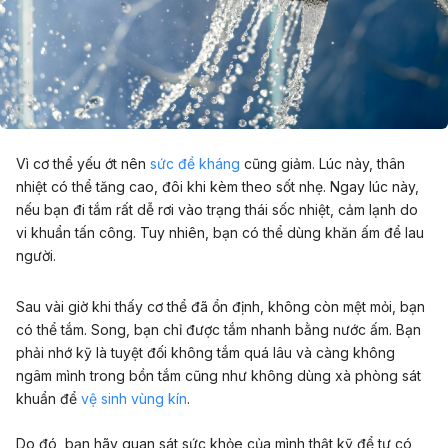
Vì cơ thể yếu ớt nên
sức đề kháng
cũng giảm. Lúc này, thân
nhiệt có thể tăng cao, đôi khi kèm theo sốt nhẹ. Ngay lúc này,
nếu bạn đi tắm rất dễ rơi vào trạng thái sốc nhiệt, cảm lạnh do
vi khuẩn tấn công. Tuy nhiên, bạn có thể dùng khăn ấm để lau
người.
Sau vài giờ khi thấy cơ thể đã ổn định, không còn mệt mỏi, bạn
có thể tắm. Song, bạn chỉ được tắm nhanh bằng nước ấm. Bạn
phải nhớ kỹ là tuyệt đối không tắm quá lâu và càng không
ngâm mình trong bồn tắm cũng như không dùng xà phòng sát
khuẩn để
vệ sinh vùng kín
.
Do đó, bạn hãy quan sát sức khỏe của mình thật kỹ để tự có