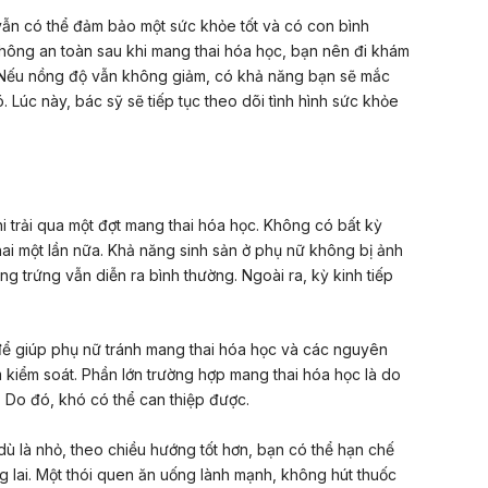
vẫn có thể đảm bảo một sức khỏe tốt và có con bình
không an toàn sau khi mang thai hóa học, bạn nên đi khám
 Nếu nồng độ vẫn không giảm, có khả năng bạn sẽ mắc
 Lúc này, bác sỹ sẽ tiếp tục theo dõi tình hình sức khỏe
 trải qua một đợt mang thai hóa học. Không có bất kỳ
thai một lần nữa. Khả năng sinh sản ở phụ nữ không bị ảnh
ng trứng vẫn diễn ra bình thường. Ngoài ra, kỳ kinh tiếp
để giúp phụ nữ tránh mang thai hóa học và các nguyên
 kiểm soát. Phần lớn trường hợp mang thai hóa học là do
i. Do đó, khó có thể can thiệp được.
 dù là nhỏ, theo chiều hướng tốt hơn, bạn có thể hạn chế
g lai. Một thói quen ăn uống lành mạnh, không hút thuốc