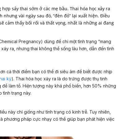
 hợp sảy thai sớm ở các mẹ bầu. Thai hóa học xảy ra
nh nhưng vài ngày sau đó, “đèn đỏ” lại xuất hiện. Điều
ẽ cảm thấy bối rối và thất vọng, nhất là những ai đang
Chemical Pregnancy) dùng để chỉ một tình trạng “mang
có xáy ra, nhưng thai không thể sống lâu hơn, dẫn đến tình
ơn cả thời điểm bạn có thể đi siêu âm để biết được nhịp
hai kỳ
). Thai hóa học xảy ra là do trứng được thụ tinh
 để làm tổ. Hiện tượng này khá phổ biến, hơn 50% những
 tình trạng này.
ều này chỉ giống như tình trạng có kinh trễ. Tuy nhiên,
à phương pháp cực nhạy có thể giúp bạn phát hiện việc