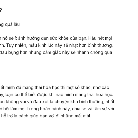
?
ng quá lâu
ên nó sẽ ít ảnh hưởng đến sức khỏe của bạn. Hầu hết mọi
nh. Tuy nhiên, máu kinh lúc này sẽ nhạt hơn bình thường.
ọ đau bụng hơn nhưng cảm giác này sẽ nhanh chóng qua
ết mình đã mang thai hóa học thì một số khác, nhờ các
ay, bạn có thể biết được khi nào mình mang thai hóa học.
giác không vui và đau xót là chuyện khá bình thường, nhất
 hội làm mẹ. Trong hoàn cảnh này, chia sẻ và tâm sự với
hỗ trợ là cách giúp bạn vơi đi những mất mát.