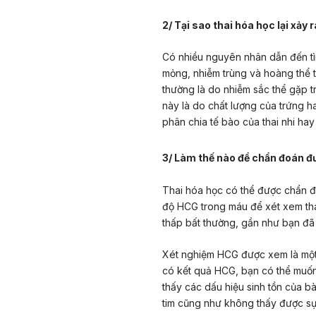
2/ Tại sao thai hóa học lại xảy 
Có nhiều nguyên nhân dẫn đến tì
mỏng, nhiễm trùng và hoàng thể t
thường là do nhiễm sắc thể gặp t
này là do chất lượng của trứng ha
phân chia tế bào của thai nhi hay
3/ Làm thế nào để chẩn đoán đ
Thai hóa học có thể được chẩn đ
độ HCG trong máu để xét xem th
thấp bất thường, gần như bạn đã b
Xét nghiệm HCG được xem là một 
có kết quả HCG, bạn có thể muốn
thấy các dấu hiệu sinh tồn của b
tim cũng như không thấy được sự