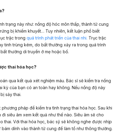
ra?
nh trạng này như: nồng độ hóc môn thấp, thành tử cung
rứng bị khiếm khuyết… Tuy nhiên, kết luận phổ biết
rục trặc trong
quá trình phát triển của thai nhi.
Trục trặc
y tinh trùng kém, do bất thường xảy ra trong quá trình
 bất thường di truyền ở mẹ hoặc bố.
ược thai hóa học?
oán qua kết quả xét nghiệm máu. Bác sĩ sẽ kiểm tra nồng
ai kỳ của bạn có an toàn hay không. Nếu nồng độ này
ị sảy thai.
phương pháp để kiểm tra tình trạng thai hóa học. Sau khi
 đi siêu âm xem kết quả như thế nào. Siêu âm sẽ cho
ào thai. Với thai hóa học, bác sỹ sẽ không nghe được nhịp
 bám dính vào thành tử cung để làm tổ như thông thường.