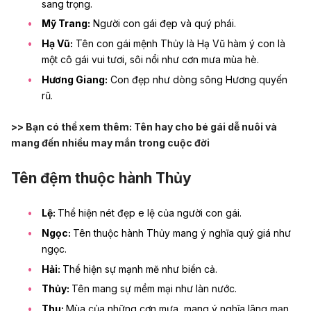
sang trọng.
Mỹ Trang:
Người con gái đẹp và quý phái.
Hạ Vũ:
Tên con gái mệnh Thủy là Hạ Vũ hàm ý con là
một cô gái vui tươi, sôi nổi như cơn mưa mùa hè.
Hương Giang:
Con đẹp như dòng sông Hương quyến
rũ.
>> Bạn có thể xem thêm:
Tên hay cho bé gái dễ nuôi và
mang đến nhiều may mắn trong cuộc đời
Tên đệm thuộc hành Thủy
Lệ:
Thể hiện nét đẹp e lệ của người con gái.
Ngọc:
Tên thuộc hành Thủy mang ý nghĩa quý giá như
ngọc.
Hải:
Thể hiện sự mạnh mẽ như biển cả.
Thủy:
Tên mang sự mềm mại như làn nước.
Thu:
Mùa của những cơn mưa, mang ý nghĩa lãng mạn