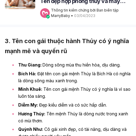
Tên đẹp hợp phong thủy và may
mắn
Thông tin kiểm chứng bởi Ban biên tập 
MarryBaby
 • 
03/04/2023
3. Tên con gái thuộc hành Thủy có ý nghĩa
mạnh mẽ và quyến rũ
Thu Giang:
Dòng sông mùa thu hiền hòa, dịu dàng.
Bích Hà:
Đặt tên con gái mệnh Thủy là Bích Hà có nghĩa
là dòng sông màu xanh trong.
Minh Khuê:
Tên con gái mệnh Thủy có ý nghĩa là vì sao
luôn tỏa sáng.
Diễm My:
Đẹp kiều diễm và có sức hấp dẫn.
Hương Thủy:
Tên mệnh Thủy là dòng nước trong xanh
có mùi thơm.
Quỳnh Như:
Cô gái xinh đẹp, có tài năng, dịu dàng và