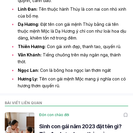
quỳnh, cành dao.
Linh Đan:
Tên thuộc hành Thủy là con nai con nhỏ xinh
của bố mẹ.
Dạ Hương:
Đặt tên con gái mệnh Thủy bằng cái tên
thuộc mệnh Mộc là Dạ Hương ý chỉ con như loài hoa dịu
dàng, khiêm tốn nở trong đêm.
Thiên Hương:
Con gái xinh đẹp, thanh tao, quyến rũ.
Vân Khánh:
Tiếng chuông trên mây ngân nga, thánh
thót.
Ngọc Lan:
Con là bông hoa ngọc lan thơm ngát
Hương Ly:
Tên con gái mệnh Mộc
mang ý nghĩa con có
hương thơm quyến rũ.
BÀI VIẾT LIÊN QUAN
Đón con chào đời
Sinh con gái năm 2023 đặt tên gì?