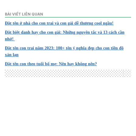
1. Baby Names Are Overwhelming. Here’s How To Narrow
Your List
BÀI VIẾT LIÊN QUAN
Đặt tên ở nhà cho con trai và con gái dễ thương cool ngầu!
https://www.npr.org/2021/04/28/991701017/baby-names-
are-overwhelming-heres-how-to-narrow-your-list
Đặt biệt danh hay cho con gái: Những nguyên tắc và 13 cách cần
nhớ!
Truy cập ngày 19/09/2022
Đặt tên con trai năm 2023: 100+ tên ý nghĩa đẹp cho con tiền đồ
xán lạn
2. Baby Names & Meanings
Đặt tên con theo tuổi bố mẹ: Nên hay không nên?
https://parenting.firstcry.com/baby-names/
Truy cập ngày 19/09/2022
3. Baby Girl Names
https://parenting.firstcry.com/baby-names/girl/
Loading
Truy cập ngày 19/09/2022
4. Baby Boy Names
https://parenting.firstcry.com/baby-names/boy/