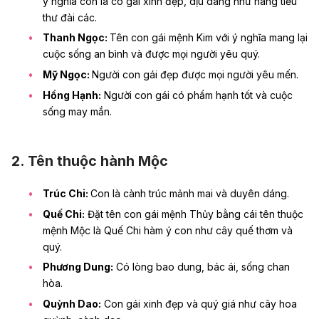
ý nghĩa con là cô gái xinh đẹp, dịu dàng như nàng tiểu
thư đài các.
Thanh Ngọc:
Tên con gái mệnh Kim
với ý nghĩa mang lại
cuộc sống an bình và được mọi người yêu quý.
Mỹ Ngọc:
Người con gái đẹp được mọi người yêu mến.
Hồng Hạnh:
Người con gái có phẩm hạnh tốt và cuộc
sống may mắn.
2. Tên thuộc hành Mộc
Trúc Chi:
Con là cành trúc mảnh mai và duyên dáng.
Quế Chi:
Đặt tên con gái mệnh Thủy bằng cái tên thuộc
mệnh Mộc là Quế Chi hàm ý con như cây quế thơm và
quý.
Phương Dung:
Có lòng bao dung, bác ái, sống chan
hòa.
Quỳnh Dao:
Con gái xinh đẹp và quý giá như cây hoa