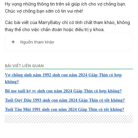
Hy vọng những thông tin trên sẽ giúp ích cho vợ chồng bạn.
Chúc vợ chồng bạn sớm có tin vui nhé!
Các bài viết của MarryBaby chỉ có tính chất tham khảo, không
thay thế cho việc chẩn đoán hoặc điều trị y khoa.
Nguồn tham khảo
1. 12 Chinese Zodiac Signs
http://www.creativeartsguild.org/images/uploads/categori
BÀI VIẾT LIÊN QUAN
es/12_Chinese_Zodiac_Signs.pdf
Vợ chồng sinh năm 1992 sinh con năm 2024 Giáp Thìn có hợp
Truy cập ngày 19/10/2024
không?
2. Year of the Dragon: The Complete Guide
Bố mẹ tuổi kỷ tỵ sinh con năm 2024 Giáp Thìn có hợp không?
https://studycli.org/chinese-zodiac/year-of-the-dragon/
Tuổi Quý Dậu 1993 sinh con năm 2024 Giáp Thìn có tốt không?
Truy cập ngày 19/10/2024
Tuổi Tân Mùi 1991 sinh con năm 2024 Giáp Thìn có tốt không?
3. The Five Element Tradition
https://acupuncturist.edu/the-five-element-tradition/
Truy cập ngày 19/10/2024