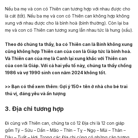
Nếu ba mẹ và con có Thiên can tương hợp với nhau được cho
là cát (tốt). Nếu ba mẹ và con có Thiên can không hợp không
xung với nhau được cho là bình hoà (bình thường). Còn lại ba
mẹ và con có Thiên can tương xung lẫn nhau tức là hung (xấu).
Theo đó chúng ta thấy, ba có Thiên can là Bính không xung
cũng không hợp Thiên can của con là Giáp tức là bình hoà.
Và Thiên can của mẹ là Canh lại xung khắc với Thiên can
của con là Giáp. Với cả hai yếu tố này, chúng ta thấy chồng
1986 và vợ 1990 sinh con năm 2024 không tốt.
>> Bạn có thể xem thêm:
Gợi ý 150+ tên ở nhà cho bé trai
thú vị, đáng yêu và ấn tượng
3. Địa chi tương hợp
Đi cùng với Thiên can, chúng ta có 12 Địa chi là 12 con giáp
gồm Tý – Sửu – Dần – Mão – Thìn – Tỵ – Ngọ – Mùi – Thân –
Dậu – Tuất – Hợi. Trong các Địa chi cũng có những cặp tương