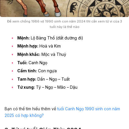
Để xem chồng 1986 vợ 1990 sinh con năm 2024 thì cần xem tử vi của 3
tuổi này là thế nào
Mệnh:
Lộ Bàng Thổ (đất đường đi)
Mệnh hợp:
Hoả và Kim
Mệnh khắc:
Mộc và Thuỷ
Tuổi:
Canh Ngọ
Cầm tinh:
Con ngựa
Tam hợp:
Dần – Ngọ – Tuất
Tứ xung:
Tý – Ngọ – Mão – Dậu
Bạn có thể tìm hiểu thêm về
t
uổi Canh Ngọ 1990 sinh con năm
2025 có hợp không?