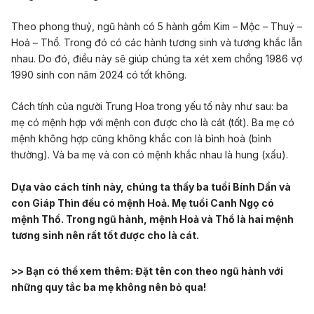
Theo phong thuỷ, ngũ hành có 5 hành gồm Kim – Mộc – Thuỷ –
Hoả – Thổ. Trong đó có các hành tương sinh và tương khắc lẫn
nhau. Do đó, điều này sẽ giúp chúng ta xét xem chồng 1986 vợ
1990 sinh con năm 2024 có tốt không.
Cách tính của người Trung Hoa trong yếu tố này như sau: ba
mẹ có mệnh hợp với mệnh con được cho là cát (tốt). Ba mẹ có
mệnh không hợp cũng không khắc con là bình hoà (bình
thường). Và ba mẹ và con có mệnh khắc nhau là hung (xấu).
Dựa vào cách tính này, chúng ta thấy ba tuổi Bính Dần và
con Giáp Thìn đều có mệnh Hoả. Mẹ tuổi Canh Ngọ có
mệnh Thổ. Trong ngũ hành, mệnh Hoả và Thổ là hai mệnh
tương sinh nên rất tốt được cho là cát.
>> Bạn có thể xem thêm:
Đặt tên con theo ngũ hành với
những quy tắc ba mẹ không nên bỏ qua!