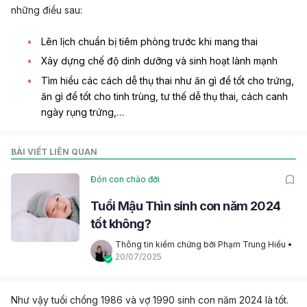
những điều sau:
Lên lịch chuẩn bị tiêm phòng trước khi mang thai
Xây dựng chế độ dinh dưỡng và sinh hoạt lành mạnh
Tìm hiểu các cách dễ thụ thai như
ăn gì để tốt cho trứng
,
ăn gì để tốt cho tinh trùng
,
tư thế dễ thụ thai
,
cách canh
ngày rụng trứng
,…
BÀI VIẾT LIÊN QUAN
Đón con chào đời
Tuổi Mậu Thìn sinh con năm 2024
tốt không?
Thông tin kiểm chứng bởi Phạm Trung Hiếu
 • 
20/07/2025
Như vậy tuổi chồng 1986 và vợ 1990 sinh con năm 2024 là tốt.