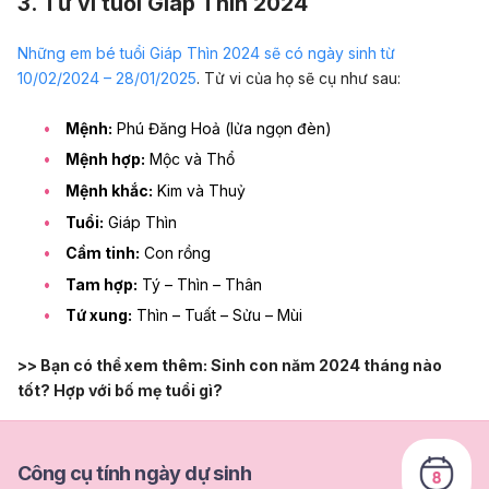
3. Tử vi tuổi Giáp Thìn 2024
Những em bé tuổi Giáp Thìn 2024 sẽ có ngày sinh từ
10/02/2024 – 28/01/2025
. Tử vi của họ sẽ cụ như sau:
Mệnh:
Phú Đăng Hoả (lửa ngọn đèn)
Mệnh hợp:
Mộc và Thổ
Mệnh khắc:
Kim và Thuỷ
Tuổi:
Giáp Thìn
Cầm tinh:
Con rồng
Tam hợp:
Tý – Thìn – Thân
Tứ xung:
Thìn – Tuất – Sửu – Mùi
>> Bạn có thể xem thêm:
Sinh con năm 2024 tháng nào
tốt? Hợp với bố mẹ tuổi gì?
Công cụ tính ngày dự sinh