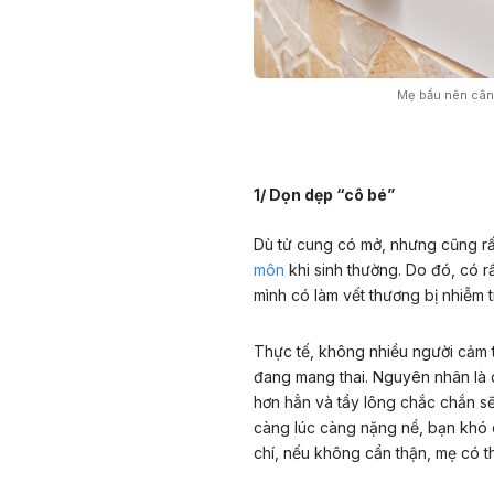
Mẹ bầu nên cân 
1/ Dọn dẹp “cô bé”
Dù tử cung có mở, nhưng cũng rất
môn
khi sinh thường. Do đó, có rấ
mình có làm vết thương bị nhiễm
Thực tế, không nhiều người cảm th
đang mang thai. Nguyên nhân là 
hơn hẳn và tẩy lông chắc chắn s
càng lúc càng nặng nề, bạn khó 
chí, nếu không cẩn thận, mẹ có t