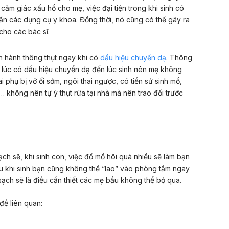
 cảm giác xấu hổ cho mẹ, việc đại tiện trong khi sinh có
ẩn các dụng cụ y khoa. Đồng thời, nó cũng có thể gây ra
cho các bác sĩ.
n hành thông thụt ngay khi có
dấu hiệu chuyển dạ
. Thông
từ lúc có dấu hiệu chuyển dạ đến lúc sinh nên mẹ không
i phụ bị vỡ ối sớm, ngôi thai ngược, có tiền sử sinh mổ,
… không nên tự ý thụt rửa tại nhà mà nên trao đổi trước
ch sẽ, khi sinh con, việc đổ mồ hôi quá nhiều sẽ làm bạn
u khi sinh bạn cũng không thể “lao” vào phòng tắm ngay
 sạch sẽ là điều cần thiết các mẹ bầu không thể bỏ qua.
ề liên quan: