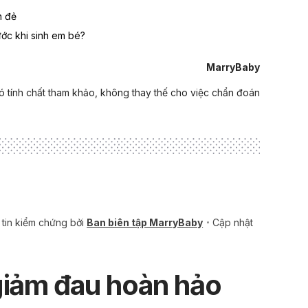
n đẻ
ước khi sinh em bé?
MarryBaby
ó tính chất tham khảo, không thay thế cho việc chẩn đoán
tin kiểm chứng bởi
Ban biên tập MarryBaby
Cập nhật
giảm đau hoàn hảo