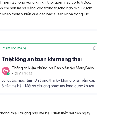
chỉ nên tẩy lông vùng kín khi thói quen này có từ trước.
ạn chỉ nên tỉa sơ bằng kéo trong trường hợp “khu vườn”
 khảo thêm ý kiến của các bác sĩ sản khoa trong lúc
Chăm sóc mẹ bầu
Triệt lông an toàn khi mang thai
Thông tin kiểm chứng bởi Ban biên tập MarryBaby
• 
25/12/2014
Lông, tóc mọc rậm hơn trong thai kỳ không phải hiếm gặp
ở các mẹ bầu. Một số phương pháp tẩy lông được khuyến
cáo là cấm kỵ khi mang thai. Vậy mẹ bầu nên chọn
phương án nào để vừa giữ an toàn cho thai nhi vừa đảm
bảo da mịn màng không “rậm rạp cỏ cây”?
không thiếu trường hợp mẹ bầu “tiện thể” đại tiện ngay