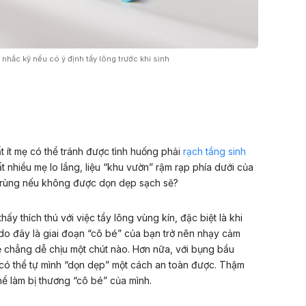
nhắc kỹ nếu có ý định tẩy lông trước khi sinh
 ít mẹ có thể tránh được tình huống phải
rạch tầng sinh
t nhiều mẹ lo lắng, liệu “khu vườn” rậm rạp phía dưới của
 trùng nếu không được dọn dẹp sạch sẽ?
ấy thích thú với việc tẩy lông vùng kín, đặc biệt là khi
do đây là giai đoạn “cô bé” của bạn trở nên nhạy cảm
ẽ chẳng dễ chịu một chút nào. Hơn nữa, với bụng bầu
có thể tự mình “dọn dẹp” một cách an toàn được. Thậm
hể làm bị thương “cô bé” của mình.