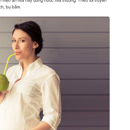
h mẹo ăn mía hay uống nước mía thường. Theo lời truyền
ch, bụ bẫm.