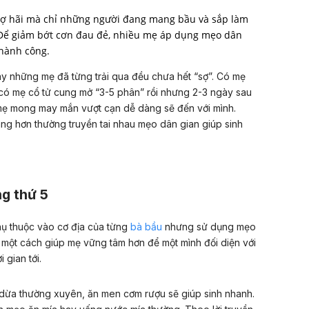
sợ hãi mà chỉ những người đang mang bầu và sắp làm
Để giảm bớt cơn đau đẻ, nhiều mẹ áp dụng mẹo dân
thành công.
 những mẹ đã từng trải qua đều chưa hết “sợ”. Có mẹ
 có mẹ cổ tử cung mở “3-5 phân” rồi nhưng 2-3 ngày sau
u mẹ mong may mắn vượt cạn dễ dàng sẽ đến với mình.
g hơn thường truyền tai nhau mẹo dân gian giúp sinh
g thứ 5
ụ thuộc vào cơ địa của từng
bà bầu
nhưng sử dụng mẹo
 một cách giúp mẹ vững tâm hơn để một mình đối diện với
 gian tới.
c dừa thường xuyên, ăn men cơm rượu sẽ giúp sinh nhanh.