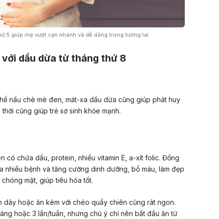
ứ 5 giúp mẹ vượt cạn nhanh và dễ dàng trong tương lai
với dầu dừa từ tháng thứ 8
 thể nấu chè mè đen, mát-xa dầu dừa cũng giúp phát huy
thời cũng giúp trẻ sơ sinh khỏe mạnh.
có chứa dầu, protein, nhiều vitamin E, a-xít folic. Đồng
ữa nhiều bệnh và tăng cường dinh dưỡng, bổ máu, làm đẹp
 chóng mặt, giúp tiêu hóa tốt.
n dây hoặc ăn kèm với chéo quẩy chiên cũng rât ngon.
áng hoặc 3 lần/tuần, nhưng chú ý chỉ nên bắt đầu ăn từ