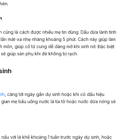
chén.
n
 cũng là cách được nhiều mẹ tin dùng. Dầu dừa lành tính
 lần mát-xa nhẹ nhàng khoảng 5 phút. Cách này giúp làm
nh môn, giúp cổ tử cung dễ dàng mở khi sinh nở. Đặc biệt
sẽ giúp sản phụ khi đẻ không bị rạch.
sinh
inh
, càng tới ngày gần dự sinh hoặc khi có dấu hiệu
 gian mẹ bầu uống nước lá tía tô hoặc nước dừa nóng sẽ
ô
nấu với lá khế khoảng 1 tuần trước ngày dự sinh, hoặc