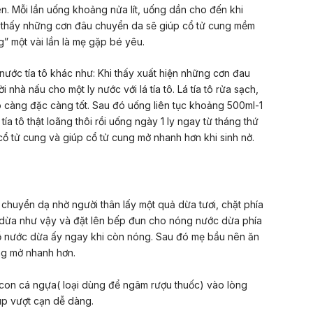
n. Mỗi lần uống khoảng nửa lít, uống dần cho đến khi
i thấy những cơn đâu chuyển da sẽ giúp cổ tử cung mềm
g” một vài lần là mẹ gặp bé yêu.
nước tía tô khác như: Khi thấy xuất hiện những cơn đau
nhà nấu cho một ly nước với lá tía tô. Lá tía tô rửa sạch,
ô càng đặc càng tốt. Sau đó uống liên tục khoảng 500ml-1
 tía tô thật loãng thôi rồi uống ngày 1 ly ngay từ tháng thứ
 tử cung và giúp cổ tử cung mở nhanh hơn khi sinh nở.
chuyển dạ nhờ người thân lấy một quả dừa tươi, chặt phía
 dừa như vậy và đặt lên bếp đun cho nóng nước dừa phía
chỗ nước dừa ấy ngay khi còn nóng. Sau đó mẹ bầu nên ăn
ng mở nhanh hơn.
 con cá ngựa( loại dùng để ngâm rượu thuốc) vào lòng
úp vượt cạn dễ dàng.