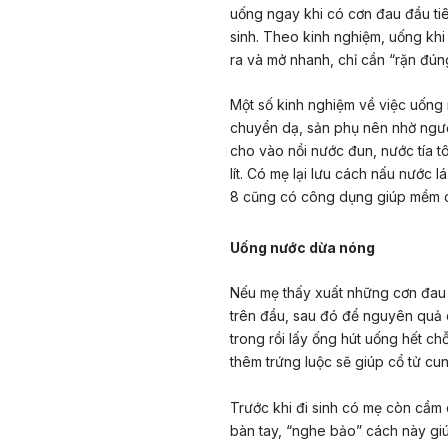
uống ngay khi có cơn đau đầu tiê
sinh. Theo kinh nghiệm, uống kh
ra và mở nhanh, chỉ cần “rặn đún
Một số kinh nghiệm về việc uống 
chuyển dạ, sản phụ nên nhờ người 
cho vào nồi nước đun, nước tía t
lít. Có mẹ lại lưu cách nấu nước lá
8 cũng có công dụng giúp mềm cổ
Uống nước dừa nóng
Nếu mẹ thấy xuất những cơn đau 
trên đầu, sau đó để nguyên quả
trong rồi lấy ống hút uống hết 
thêm trứng luộc sẽ giúp cổ tử cu
Trước khi đi sinh có mẹ còn cầm
bàn tay, “nghe bảo” cách này gi