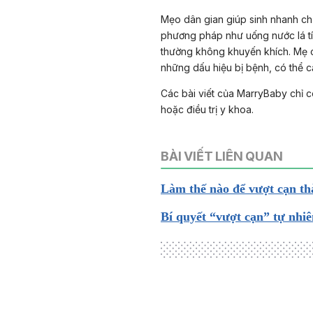
Mẹo dân gian giúp sinh nhanh chủ
phương pháp như uống nước lá tí
thường không khuyến khích. Mẹ c
những dấu hiệu bị bệnh, có thể c
Các bài viết của MarryBaby chỉ c
hoặc điều trị y khoa.
BÀI VIẾT LIÊN QUAN
Làm thế nào để vượt cạn t
Bí quyết “vượt cạn” tự nhiê