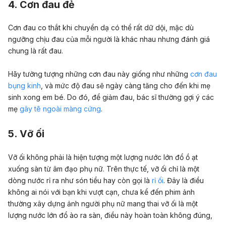
4. Cơn đau đẻ
Cơn đau co thắt khi chuyển dạ có thể rất dữ dội, mặc dù
ngưỡng chịu đau của mỗi người là khác nhau nhưng đánh giá
chung là rất đau.
Hãy tưởng tượng những cơn đau này giống như những
cơn đau
bụng kinh
, và mức độ đau sẽ ngày càng tăng cho đến khi mẹ
sinh xong em bé. Do đó, để giảm đau, bác sĩ thường gợi ý các
mẹ
gây tê ngoài màng cứng
.
5. Vỡ ối
Vỡ ối không phải là hiện tượng một lượng nước lớn đổ ồ ạt
xuống sàn từ âm đạo phụ nữ. Trên thực tế, vỡ ối chỉ là một
dòng nước rỉ ra như són tiểu hay còn gọi là
rỉ ối
. Đây là điều
không ai nói với bạn khi vượt cạn, chưa kể đến phim ảnh
thường xây dựng ảnh người phụ nữ mang thai vỡ ối là một
lượng nước lớn đổ ào ra sàn, điều này hoàn toàn không đúng,