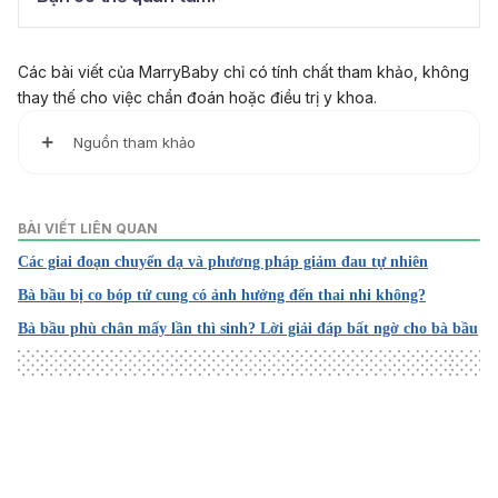
Các bài viết của MarryBaby chỉ có tính chất tham khảo, không
thay thế cho việc chẩn đoán hoặc điều trị y khoa.
Nguồn tham khảo
Forceps or vacuum delivery
https://www.nhs.uk/pregnancy/labour-and-birth/what-hap
BÀI VIẾT LIÊN QUAN
pens/forceps-or-vacuum-delivery/
Các giai đoạn chuyển dạ và phương pháp giảm đau tự nhiên
Ngày truy cập: 22/11/2024
Bà bầu bị co bóp tử cung có ảnh hưởng đến thai nhi không?
Ối vỡ non, ối rỉ non
Bà bầu phù chân mấy lần thì sinh? Lời giải đáp bất ngờ cho bà bầu
https://tudu.com.vn/vn/y-hoc-thuong-thuc/suc-khoe-phu-
nu/lam-me-an-toan/cham-soc-ba-me-mang-thai/oi-vo-no
n-oi-ri-non/
Ngày truy cập: 22/11/2024
Postpartum Night Sweats
Loading
https://my.clevelandclinic.org/health/symptoms/24631-pos