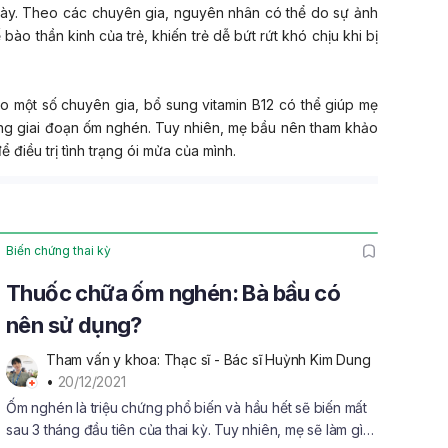
gày. Theo các chuyên gia, nguyên nhân có thể do sự ảnh
bào thần kinh của trẻ, khiến trẻ dễ bứt rứt khó chịu khi bị
o một số chuyên gia, bổ sung vitamin B12 có thể giúp mẹ
rong giai đoạn ốm nghén. Tuy nhiên, mẹ bầu nên tham khảo
ể điều trị tình trạng ói mửa của mình.
Biến chứng thai kỳ
Thuốc chữa ốm nghén: Bà bầu có
nên sử dụng?
Tham vấn y khoa: Thạc sĩ - Bác sĩ Huỳnh Kim Dung
• 
20/12/2021
Ốm nghén là triệu chứng phổ biến và hầu hết sẽ biến mất
sau 3 tháng đầu tiên của thai kỳ. Tuy nhiên, mẹ sẽ làm gì