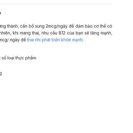
nếu ốm nghén ảnh hưởng nghiêm trọng khiến mẹ không
thể ăn được gì? Liệu mẹ bầu có thể dùng thuốc chữa ốm
h
nghén được hay không?
ưởng thành, cần bổ sung 2mcg/ngày để đảm bảo cơ thể có
nhiên, khi mang thai, nhu cầu B12 của bạn sẽ tăng mạnh,
 mcg/ ngày để
thai nhi phát triển khỏe mạnh
.
 số loại thực phẩm:
g