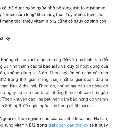
h có thể được ngăn ngừa nhờ bổ sung axit folic (vitamin
g "thuộc nằm lòng" khi mang thai. Tuy nhiên, theo các
ữ mang thai thiếu vitamin b12 cũng có nguy cơ sinh con
hai kỳ
:
Không chỉ có vai trò quan trọng đối với quá trình trao đổi
 giúp hình thành các tế bào máu và duy trì hoạt động của
hiên, không dừng lại ở đó. Theo nghiên cứu của các nhà
n B12 trong thời gian mang thai, nhất là giai đoạn đầu là
thần kinh
ở thai nhi. Theo đó, những mẹ bầu có nồng độ
 có nguy cơ sinh con bị dị tật ống thần kinh cao hơn gấp
c. Theo khuyến cáo, mẹ bầu nên đảm bảo nồng độ vitamin
ên 300 ng/L để ngăn ngừa tình trạng dị tật thai nhi.
Ngoài ra, theo nghiên cứu của các nhà khoa học Hà Lan,
ổ sung vitamin B12 trong
giai đoạn đầu thai kỳ
sẽ ít quấy