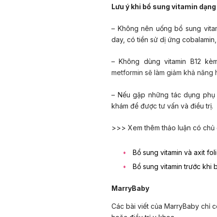
Lưu ý khi bổ sung vitamin dạng
– Không nên uống bổ sung vitam
day, có tiền sử dị ứng cobalamin,
– Không dùng vitamin B12 kèm
metformin sẽ làm giảm khả năng h
– Nếu gặp những tác dụng phụ 
khám để được tư vấn và điều trị.
>>> Xem thêm thảo luận có chủ đ
Bổ sung vitamin và axit fo
Bổ sung vitamin trước khi 
MarryBaby
Các bài viết của MarryBaby chỉ c