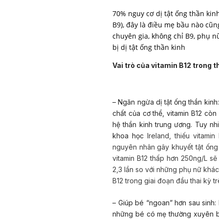
70% nguy cơ dị tật ống thần kin
B9), đây là điều mẹ bầu nào cũn
chuyên gia, không chỉ B9, phụ n
bị dị tật ống thần kinh
Vai trò của vitamin B12 trong t
– Ngăn ngừa dị tật ống thần kinh
chất của cơ thể, vitamin B12 còn
hệ thần kinh trung ương. Tuy n
khoa học
Ireland, thiếu vitami
nguyên nhân gây khuyết tật ống 
vitamin B12 thấp hơn 250ng/L sẽ
2,3 lần so với những phụ nữ khá
B12 trong giai đoạn đầu thai kỳ tr
– Giúp bé “ngoan” hơn sau sinh:
những bé có mẹ thường xuyên b