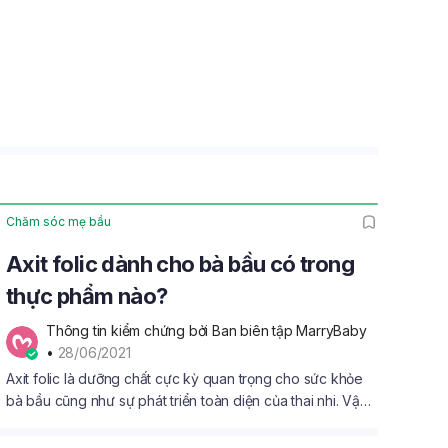
Chăm sóc mẹ bầu
Axit folic dành cho bà bầu có trong
thực phẩm nào?
Thông tin kiểm chứng bởi Ban biên tập MarryBaby
• 
28/06/2021
Axit folic là dưỡng chất cực kỳ quan trọng cho sức khỏe
bà bầu cũng như sự phát triển toàn diện của thai nhi. Vậy
axit folic có trong thực phẩm nào? Mẹ tham khảo danh
sách sau nhé!