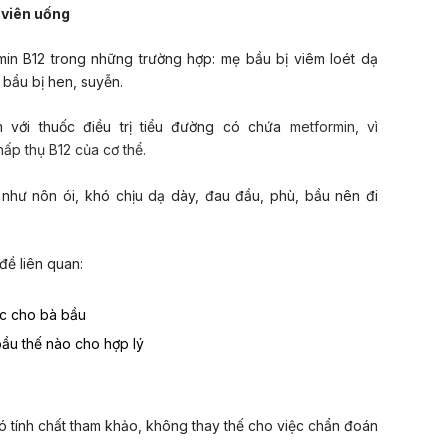
 viên uống
in B12 trong những trường hợp: mẹ bầu bị viêm loét dạ
 bầu bị hen, suyễn.
 với thuốc điều trị tiểu đường có chứa
metformin, vì
ấp thụ B12 của cơ thể.
như nôn ói, khó chịu dạ dày, đau đầu, phù, bầu nên đi
ề liên quan:
lic cho bà bầu
bầu thế nào cho hợp lý
ó tính chất tham khảo, không thay thế cho việc chẩn đoán