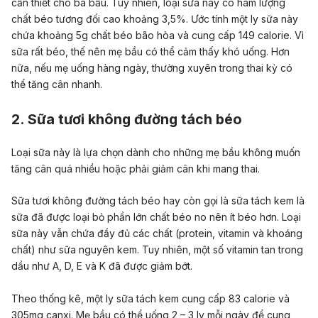
cần thiết cho bà bầu. Tuy nhiên, loại sữa này có hàm lượng
chất béo tương đối cao khoảng 3,5%. Ước tính một ly sữa này
chứa khoảng 5g chất béo bão hòa và cung cấp 149 calorie. Vì
sữa rất béo, thế nên mẹ bầu có thể cảm thấy khó uống. Hơn
nữa, nếu mẹ uống hàng ngày, thường xuyên trong thai kỳ có
thể tăng cân nhanh.
2. Sữa tươi không đường tách béo
Loại sữa này là lựa chọn dành cho những mẹ bầu không muốn
tăng cân quá nhiều hoặc phải giảm cân khi mang thai.
Sữa tươi không đường tách béo hay còn gọi là sữa tách kem là
sữa đã được loại bỏ phần lớn chất béo no nên ít béo hơn. Loại
sữa này vẫn chứa đầy đủ các chất (protein, vitamin và khoáng
chất) như sữa nguyên kem. Tuy nhiên, một số vitamin tan trong
dầu như A, D, E và K đã được giảm bớt.
Theo thống kê, một ly sữa tách kem cung cấp 83 calorie và
305mg canxi. Mẹ bầu có thể uống 2 – 3 ly mỗi ngày để cung