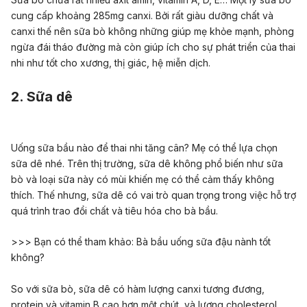
cung cấp khoảng 285mg canxi. Bởi rất giàu dưỡng chất và
canxi thế nên sữa bò không những giúp mẹ khỏe mạnh, phòng
ngừa đái tháo đường mà còn giúp ích cho sự phát triển của thai
nhi như tốt cho xương, thị giác, hệ miễn dịch.
2. Sữa dê
Uống sữa bầu nào để thai nhi tăng cân?
Mẹ có thể lựa chọn
sữa dê nhé. Trên thị trường, sữa dê không phổ biến như sữa
bò và loại sữa này có mùi khiến mẹ có thể cảm thấy không
thích. Thế nhưng, sữa dê có vai trò quan trọng trong việc hỗ trợ
quá trình trao đổi chất và tiêu hóa cho bà bầu.
>>> Bạn có thể tham khảo:
Bà bầu uống sữa đậu nành tốt
không?
So với sữa bò, sữa dê có hàm lượng canxi tương đương,
protein và vitamin B cao hơn một chút, và lượng cholesterol