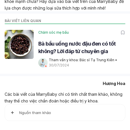
khỏe mạnh chưa? Hãy dựa vào bài viết trên của MarryBaby để
lựa chọn được những loại sữa thích hợp với mình nhé!
BÀI VIẾT LIÊN QUAN
Chăm sóc mẹ bầu
Bà bầu uống nước đậu đen có tốt
không? Lời đáp từ chuyên gia
Tham vấn y khoa: Bác sĩ Tạ Trung Kiên
 • 
30/07/2024
Hương Hoa
Các bài viết của MarryBaby chỉ có tính chất tham khảo, không
thay thế cho việc chẩn đoán hoặc điều trị y khoa.
Nguồn tham khảo
1. Drinking Milk During Pregnancy – Is It Good?