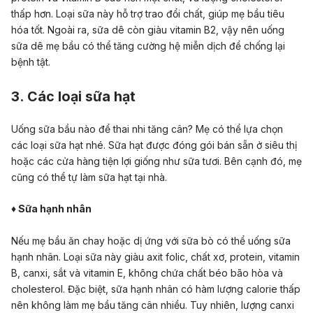
thấp hơn. Loại sữa này hỗ trợ trao đổi chất, giúp mẹ bầu tiêu
hóa tốt. Ngoài ra, sữa dê còn giàu vitamin B2, vậy nên uống
sữa dê mẹ bầu có thể tăng cường hệ miễn dịch để chống lại
bệnh tật.
3. Các loại sữa hạt
Uống sữa bầu nào để thai nhi tăng cân? Mẹ có thể lựa chọn
các loại sữa hạt nhé. Sữa hạt được đóng gói bán sẵn ở siêu thị
hoặc các cửa hàng tiện lợi giống như sữa tươi. Bên cạnh đó, mẹ
cũng có thể tự làm sữa hạt tại nhà.
♦ Sữa hạnh nhân
Nếu mẹ bầu ăn chay hoặc dị ứng với sữa bò có thể uống sữa
hạnh nhân. Loại sữa này giàu axit folic, chất xơ, protein, vitamin
B, canxi, sắt và vitamin E, không chứa chất béo bão hòa và
cholesterol. Đặc biệt, sữa hạnh nhân có hàm lượng calorie thấp
nên không làm mẹ bầu tăng cân nhiều. Tuy nhiên, lượng canxi