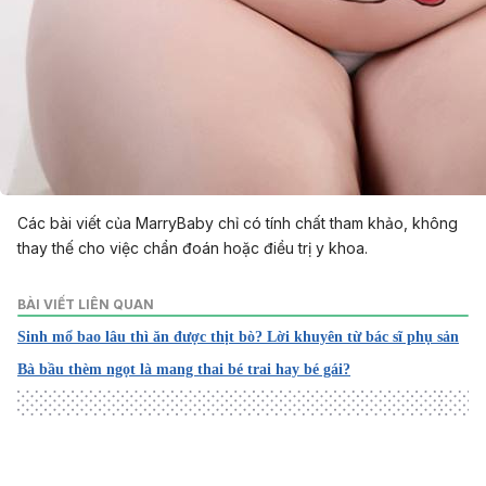
Các bài viết của MarryBaby chỉ có tính chất tham khảo, không
thay thế cho việc chẩn đoán hoặc điều trị y khoa.
BÀI VIẾT LIÊN QUAN
Sinh mổ bao lâu thì ăn được thịt bò? Lời khuyên từ bác sĩ phụ sản
Bà bầu thèm ngọt là mang thai bé trai hay bé gái?