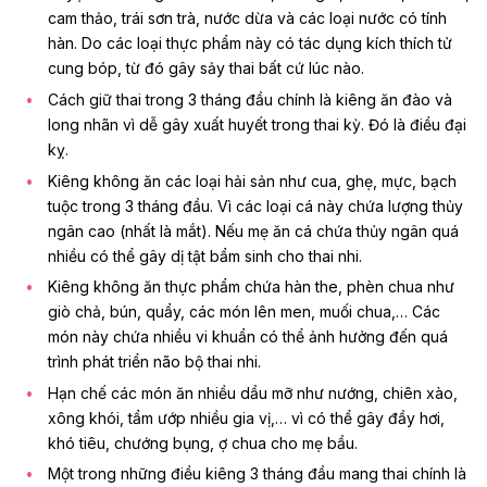
cam thảo, trái sơn trà, nước dừa và các loại nước có tính
hàn. Do các loại thực phẩm này có tác dụng kích thích tử
cung bóp, từ đó gây sảy thai bất cứ lúc nào.
Cách giữ thai trong 3 tháng đầu chính là kiêng ăn đào và
long nhãn vì dễ gây xuất huyết trong thai kỳ. Đó là điều đại
kỵ.
Kiêng không ăn các loại hải sản
như cua, ghẹ, mực, bạch
tuộc trong 3 tháng đầu. Vì các loại cá này chứa lượng thủy
ngân cao (nhất là mắt). Nếu mẹ ăn cá chứa thủy ngân quá
nhiều có thể gây
dị tật bẩm sinh cho thai nhi
.
Kiêng không ăn thực phẩm chứa hàn the, phèn chua như
giò chả, bún, quẩy, các món lên men, muối chua,… Các
món này chứa nhiều vi khuẩn có thể ảnh hưởng đến quá
trình phát triển não bộ thai nhi.
Hạn chế các món ăn nhiều dầu mỡ như nướng, chiên xào,
xông khói, tẩm ướp nhiều gia vị,… vì có thể gây đầy hơi,
khó tiêu, chướng bụng, ợ chua cho mẹ bầu.
Một trong những điều kiêng 3 tháng đầu mang thai chính là