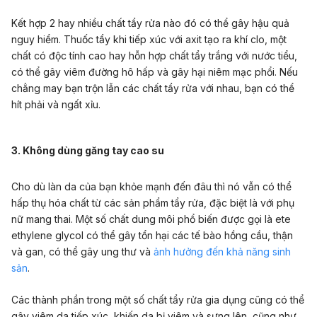
Kết hợp 2 hay nhiều chất tẩy rửa nào đó có thể gây hậu quả
nguy hiểm. Thuốc tẩy khi tiếp xúc với axit tạo ra khí clo, một
chất có độc tính cao hay hỗn hợp chất tẩy trắng với nước tiểu,
có thể gây viêm đường hô hấp và gây hại niêm mạc phổi. Nếu
chẳng may bạn trộn lẫn các chất tẩy rửa với nhau, bạn có thể
hít phải và ngất xỉu.
3. Không dùng găng tay cao su
Cho dù làn da của bạn khỏe mạnh đến đâu thì nó vẫn có thể
hấp thụ hóa chất từ các sản phẩm tẩy rửa, đặc biệt là với phụ
nữ mang thai. Một số chất dung môi phổ biến được gọi là ete
ethylene glycol có thể gây tổn hại các tế bào hồng cầu, thận
và gan, có thể gây ung thư và
ảnh hưởng đến khả năng sinh
sản
.
Các thành phần trong một số chất tẩy rửa gia dụng cũng có thể
gây viêm da tiếp xúc, khiến da bị viêm và sưng lên, cũng như