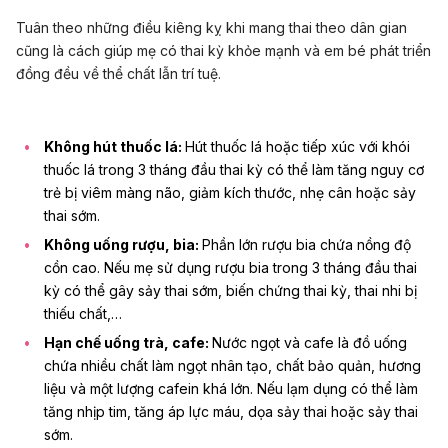
Tuân theo những điều kiêng kỵ khi mang thai theo dân gian
cũng là cách giúp mẹ có thai kỳ khỏe mạnh và em bé phát triển
đồng đều về thể chất lẫn trí tuệ.
Không hút thuốc lá:
Hút thuốc lá hoặc tiếp xúc với khói
thuốc lá trong 3 tháng đầu thai kỳ có thể làm tăng nguy cơ
trẻ bị viêm màng não, giảm kích thước, nhẹ cân hoặc sảy
thai sớm.
Không uống rượu, bia:
Phần lớn rượu bia chứa nồng độ
cồn cao. Nếu mẹ sử dụng rượu bia trong 3 tháng đầu thai
kỳ có thể gây sảy thai sớm,
biến chứng thai kỳ
, thai nhi bị
thiếu chất,…
Hạn chế uống trà, cafe:
Nước ngọt và cafe là đồ uống
chứa nhiều chất làm ngọt nhân tạo, chất bảo quản, hương
liệu và một lượng cafein khá lớn. Nếu lạm dụng có thể làm
tăng nhịp tim, tăng áp lực máu,
dọa sảy thai
hoặc sảy thai
sớm.