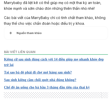
Marrybaby đã liệt kê có thể giúp mẹ có một thai kỳ an toàn,
khỏe mạnh và sớm chào đón những thiên thần nhỏ nhé!
Các bài viết của MarryBaby chỉ có tính chất tham khảo, không
thay thế cho việc chẩn đoán hoặc điều trị y khoa.
Nguồn tham khảo
1. 16 Surprising Things You Can’t Do While Pregnant
BÀI VIẾT LIÊN QUAN
Kiêng cữ sau sinh đúng cách với 14 điều giúp mẹ nhanh khỏe đẹp
https://www.sheknows.com/health-and-
trở lại
wellness/articles/2037372/surprising-things-you-cant-do-
while-pregnant/
Tại sao bà đẻ phải đi chợ mở hàng sau sinh?
Sau sinh kiêng cầm chổi quét nhà đúng không?
2. What to avoid during pregnancy
Chế độ ăn uống cho bà bầu 3 tháng đầu tiên của thai kỳ
https://www.medicalnewstoday.com/articles/322873
3. A Complete List of Everything You Really Shouldn’t Do
While Pregnant