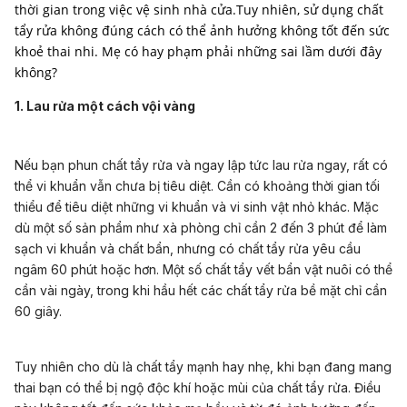
thời gian trong việc vệ sinh nhà cửa.Tuy nhiên, sử dụng chất
tẩy rửa không đúng cách có thể ảnh hưởng không tốt đến sức
khoẻ thai nhi. Mẹ có hay phạm phải những sai lầm dưới đây
không?
1. Lau rửa một cách vội vàng
Nếu bạn phun chất tẩy rửa và ngay lập tức lau rửa ngay, rất có
thể vi khuẩn vẫn chưa bị tiêu diệt. Cần có khoảng thời gian tối
thiểu để tiêu diệt những vi khuẩn và vi sinh vật nhỏ khác. Mặc
dù một số sản phẩm như xà phòng chỉ cần 2 đến 3 phút để làm
sạch vi khuẩn và chất bẩn, nhưng có chất tẩy rửa yêu cầu
ngâm 60 phút hoặc hơn. Một số chất tẩy vết bẩn vật nuôi có thể
cần vài ngày, trong khi hầu hết các chất tẩy rửa bề mặt chỉ cần
60 giây.
Tuy nhiên cho dù là chất tẩy mạnh hay nhẹ, khi bạn đang mang
thai bạn có thể bị ngộ độc khí hoặc mùi của chất tẩy rửa. Điều