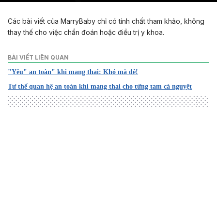
Play
Unmute
Setting
En
fu
Các bài viết của MarryBaby chỉ có tính chất tham khảo, không
thay thế cho việc chẩn đoán hoặc điều trị y khoa.
BÀI VIẾT LIÊN QUAN
"Yêu" an toàn" khi mang thai: Khó mà dễ!
Tư thế quan hệ an toàn khi mang thai cho từng tam cá nguyệt
Loading