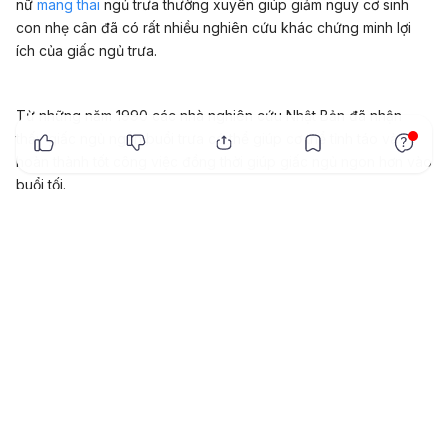
nữ
mang thai
ngủ trưa thường xuyên giúp giảm nguy cơ sinh
con nhẹ cân đã có rất nhiều nghiên cứu khác chứng minh lợi
ích của giấc ngủ trưa.
Từ những năm 1990 các nhà nghiên cứu Nhật Bản đã nhận
x
thấy giấc ngủ ngắn buổi trưa có thể giúp cơ thể tỉnh táo và
hoàn thành tốt công việc đồng thời giúp giấc ngủ ngon hơn vào
buổi tối.
Còn tại Pháo, Trung tâm nghiên cứu giấc ngủ ở Bordeaux cho
rằng ngủ trưa còn giúp giảm tai nạn giao thông nhất là đối với
những lái xe trẻ vào ban đêm.
Một số nghiên cứu khác thì nhận định giấc ngủ ngắn vào buổi
trưa có tác dụng lên hệ thống miễn dịch và mức độ căng thẳng
và giúp giảm nguy cơ stress đối với mẹ bầu.