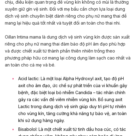
chịu, điều kiện quan trọng để vùng kín không có mùi là thường
xuyên giữ gìn vệ sinh. Đối với mẹ bầu cần chọn lựa loại dung
dịch vệ sinh chuyên biệt dành riêng cho phụ nữ mang thai để
mang lại hiệu quả tốt nhất và tuyệt đối an toàn cho thai nhi.
Oillan Intima mama là dung dịch vệ sinh vùng kín được sản xuất
riêng cho phụ nữ mang thai đảm bảo độ pH âm đạo phù hợp
và được chiết xuất từ thành phần thiên nhiên trồng theo
phương pháp hữu cơ mang lại công dụng làm sạch cao nhất và
an toàn cho cả mẹ và bé.
Acid lactic: Là một loại Alpha Hydroxyl axit, tạo độ pH
axit cho âm đạo, ức chế sự phát triển của vi khuẩn gây
bệnh, đặc biệt loại bỏ nhiễm Candida – tác nhân chính
gây ra các vấn đề viêm nhiễm vùng kín. Bổ sung axit
Lactic trong dung dịch vệ sinh giúp duy trì pH tự nhiên
cho vùng kín, tăng cường khả năng tự bảo vệ, an toàn
khi sử dụng hàng ngày.
Bisabolol: Là một chiết xuất từ tinh dầu hoa cúc, có tác