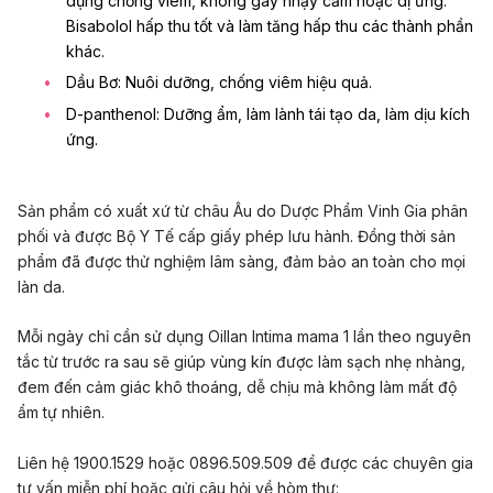
dụng chống viêm, không gây nhạy cảm hoặc dị ứng.
Bisabolol hấp thu tốt và làm tăng hấp thu các thành phần
khác.
Dầu Bơ: Nuôi dưỡng, chống viêm hiệu quả.
D-panthenol: Dưỡng ẩm, làm lành tái tạo da, làm dịu kích
ứng.
Sản phẩm có xuất xứ từ châu Âu do Dược Phẩm Vinh Gia phân
phối và được Bộ Y Tế cấp giấy phép lưu hành. Đồng thời sản
phẩm đã được thử nghiệm lâm sàng, đảm bảo an toàn cho mọi
làn da.
Mỗi ngày chỉ cần sử dụng
Oillan Intima mama
1 lần theo nguyên
tắc từ trước ra sau sẽ giúp vùng kín được làm sạch nhẹ nhàng,
đem đến cảm giác khô thoáng, dễ chịu mà không làm mất độ
ẩm tự nhiên.
Liên hệ 1900.1529 hoặc 0896.509.509 để được các chuyên gia
tư vấn miễn phí hoặc gửi câu hỏi về hòm thư: