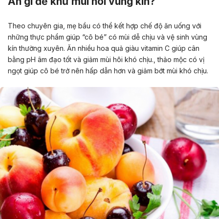
Ăn gì để khử mùi hôi vùng kín?
Theo chuyên gia, mẹ bầu có thể kết hợp chế độ ăn uống với
những thực phẩm giúp “cô bé” có mùi dễ chịu và vệ sinh vùng
kín thường xuyên.
Ăn nhiều hoa quả giàu vitamin C giúp cân
bằng pH âm đạo tốt và giảm mùi hôi khó chịu., thảo mộc có vị
ngọt giúp cô bé trở nên hấp dẫn hơn và giảm bớt mùi khó chịu.