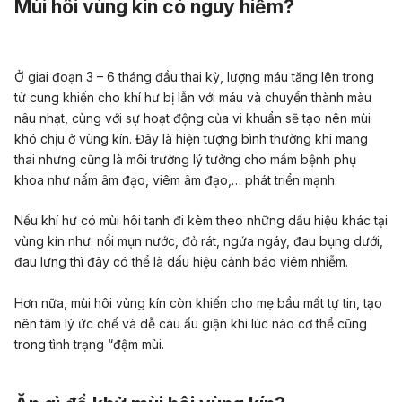
Mùi hôi vùng kín có nguy hiểm?
Ở giai đoạn 3 – 6 tháng đầu thai kỳ, lượng máu tăng lên trong
tử cung khiến cho khí hư bị lẫn với máu và chuyển thành màu
nâu nhạt, cùng với sự hoạt động của vi khuẩn sẽ tạo nên mùi
khó chịu ở vùng kín. Đây là hiện tượng bình thường khi mang
thai nhưng cũng là môi trường lý tưởng cho mầm bệnh phụ
khoa như nấm âm đạo, viêm âm đạo,… phát triển mạnh.
Nếu khí hư có mùi hôi tanh đi kèm theo những dấu hiệu khác tại
vùng kín như: nổi mụn nước, đỏ rát, ngứa ngáy, đau bụng dưới,
đau lưng thì đây có thể là dấu hiệu cảnh báo viêm nhiễm.
Hơn nữa, mùi hôi vùng kín còn khiến cho mẹ bầu mất tự tin, tạo
nên tâm lý ức chế và dễ cáu ấu giận khi lúc nào cơ thể cũng
trong tình trạng “đậm mùi.