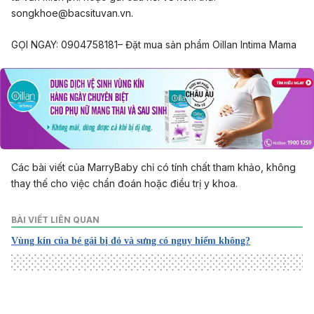
songkhoe@bacsituvan.vn
.
GỌI NGAY: 0904758181– Đặt mua sản phẩm Oillan Intima Mama
Các bài viết của MarryBaby chỉ có tính chất tham khảo, không
thay thế cho việc chẩn đoán hoặc điều trị y khoa.
BÀI VIẾT LIÊN QUAN
Vùng kín của bé gái bị đỏ và sưng có nguy hiểm không?