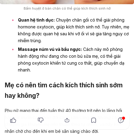
Bấm huyệt ở bàn chân có thể giúp kích thích sinh nở
Quan hệ tình dục:
Chuyện chăn gối có thể giải phóng
hormone oxytocin, giúp kích thích sinh nở. Tuy nhiên, mẹ
không được quan hệ sau khi vỡ ối vì sẽ gia tăng nguy cơ
nhiễm trùng.
Massage núm vú và bầu ngực:
Cách này mô phỏng
hành động như đang cho con bú sữa mẹ, có thể giải
phóng oxytocin khiến tử cung co thắt, giúp chuyển dạ
nhanh.
Mẹ có nên tìm cách kích thích sinh sớm
hay không?
Phụ nữ mang thai đến tuần thứ 40 thường trở nên lo lắng hồi
x
hộp, rất muốn con chào đời càng sớm càng tốt. Nhưng các
chuyên gia khuyên mẹ nên thuận theo tự nhiên, và hãy kiên
nhẫn chờ cho đến khi em bé sẵn sàng chào đời.