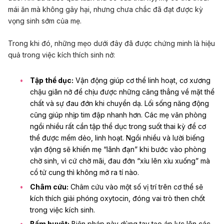
mái ăn mà không gây hại, nhưng chưa chắc đã đạt được kỳ
vọng sinh sớm của mẹ.
Trong khi đó, những mẹo dưới đây đã được chứng minh là hiệu
quả trong việc kích thích sinh nở:
Tập thể dục:
Vận động giúp cơ thể linh hoạt, cơ xương
chậu giãn nở để chịu được những căng thẳng về mặt thể
chất và sự đau đớn khi chuyển dạ. Lối sống năng động
cũng giúp nhịp tim đập nhanh hơn. Các mẹ văn phòng
ngồi nhiều rất cần tập thể dục trong suốt thai kỳ để cơ
thể được mềm dẻo, linh hoạt. Ngồi nhiều và lười biếng
vận động sẽ khiến mẹ “lãnh đạn” khi bước vào phòng
chờ sinh, vì cứ chờ mãi, đau đớn “xỉu lên xỉu xuống” mà
cổ tử cung thì không mở ra tí nào.
Châm cứu:
Châm cứu vào một số vị trí trên cơ thể sẽ
kích thích giải phóng oxytocin, đóng vai trò then chốt
trong việc kích sinh.
Bấm huyệt:
Biện pháp này dùng tay tạo áp lực lên các