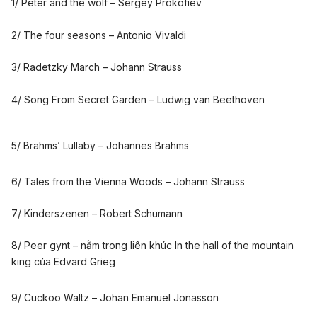
1/ Peter and the wolf – Sergey Prokofiev
2/ The four seasons – Antonio Vivaldi
3/ Radetzky March – Johann Strauss
4/ Song From Secret Garden – Ludwig van Beethoven
5/ Brahms’ Lullaby – Johannes Brahms
6/ Tales from the Vienna Woods – Johann Strauss
7/ Kinderszenen – Robert Schumann
8/ Peer gynt – nằm trong liên khúc In the hall of the mountain
king của Edvard Grieg
9/ Cuckoo Waltz – Johan Emanuel Jonasson