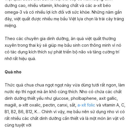
dưỡng cao, nhiều vitamin, khoáng chất và các a-xít béo
omega-3 và có nhiều lợi ích đối với sức khỏe. Những năm gần
đây, việt quất được nhiều mẹ bầu Việt lựa chọn là trái cây tráng
miệng.
Theo các chuyên gia dinh dưỡng, ăn quả việt quất thường
xuyên trong thai kỳ sẽ giúp mẹ bầu sinh con thông minh vì nó
có tác dụng kích thích sự phát triển bộ não và tăng cường trí
nhớ rất hiệu quả.
Quả nho
Thức quả chua chua ngọt ngọt này vừa dùng tưới rất ngon, làm
nước ép thì ngọt mà ăn khô cũng thích. Nho có chứa các chất
dinh dưỡng thiết yếu như glucose, pholbaphene, axit gallic,
magiê, a-xítt oxalic, pectin, canxi, sắt,
a-xít folic
và vitamin A, C,
B1, B2, B6, B12, K… Chính vì vậy, mẹ bầu nên sử dụng nho vì có
rất nhiều các chất dinh dưỡng cần thiết và là một món ăn vặt vô
cùng tuyệt vời