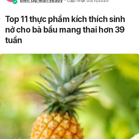
biên tập MarryBaby
Cập nhật 05/11/2020
Top 11 thực phẩm kích thích sinh
nở cho bà bầu mang thai hơn 39
tuần