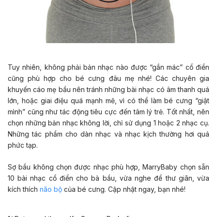
Tuy nhiên, không phải bản nhạc nào được “gắn mác” cổ điển
cũng phù hợp cho bé cưng đâu mẹ nhé! Các chuyên gia
khuyến cáo mẹ bầu nên tránh những bài nhạc có âm thanh quá
lớn, hoặc giai điệu quá mạnh mẽ, vì có thể làm bé cưng “giật
mình” cũng như tác động tiêu cực đến tâm lý trẻ. Tốt nhất, nên
chọn những bản nhạc không lời, chỉ sử dụng 1 hoặc 2 nhạc cụ.
Những tác phẩm cho dàn nhạc và nhạc kịch thường hơi quá
phức tạp.
Sợ bầu không chọn được nhạc phù hợp, MarryBaby chọn sẵn
10 bài nhạc cổ điển cho bà bầu, vừa nghe để thư giãn, vừa
kích thích
não bộ
của bé cưng. Cập nhật ngay, bạn nhé!