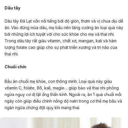
Dâu tây
Dâu tây Đà Lạt vốn nổi tiếng bởi độ giòn, thơm và vị chua dịu dễ
ăn. Vào đúng mùa dâu, mẹ bầu nên tăng cường ăn loại quả này
bởi những lợi ích tuyệt vời cho sức khỏe cho mẹ và thai nhi.
Trong dâu tây rất giàu vitamin, chất xơ, mangan, kali và hàm
lượng folate cao giúp cho sự phát triển xương và trí não của
thai nhi.
Chuối chín
Bầu ăn chuối mẹ khỏe, con thông minh. Loại quả này giàu
vitamin C, folate, B6, kali, magie… giúp bảo vệ thai nhi phòng
ngừa nguy cơ dị tật ống thần kinh. Ngoài ra, ăn 1 quả chuối mỗi
ngày còn giúp điều chỉnh nồng độ natri trong cơ thể mẹ bầu và
ngăn ngừa chứng đột quỵ khi mang thai.