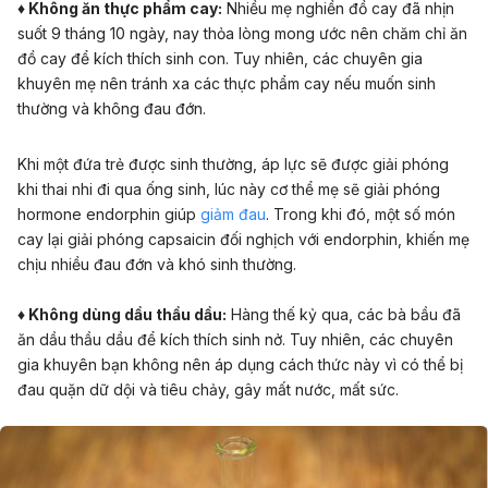
♦ Không ăn thực phẩm cay:
Nhiều mẹ nghiền đồ cay đã nhịn
suốt 9 tháng 10 ngày, nay thỏa lòng mong ước nên chăm chỉ ăn
đồ cay để kích thích sinh con. Tuy nhiên, các chuyên gia
khuyên mẹ nên tránh xa các thực phẩm cay nếu muốn sinh
thường và không đau đớn.
Khi một đứa trẻ được sinh thường, áp lực sẽ được giải phóng
khi thai nhi đi qua ống sinh, lúc này cơ thể mẹ sẽ giải phóng
hormone endorphin giúp
giảm đau
. Trong khi đó, một số món
cay lại giải phóng capsaicin đối nghịch với endorphin, khiến mẹ
chịu nhiều đau đớn và khó sinh thường.
♦ Không dùng dầu thầu dầu:
Hàng thế kỷ qua, các bà bầu đã
ăn dầu thầu dầu để kích thích sinh nở. Tuy nhiên, các chuyên
gia khuyên bạn không nên áp dụng cách thức này vì có thể bị
đau quặn dữ dội và tiêu chảy, gây mất nước, mất sức.