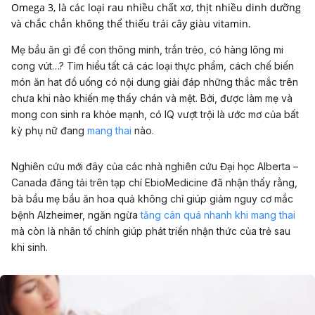
Omega 3, là các loại rau nhiều chất xơ, thịt nhiều dinh dưỡng
và chắc chắn không thể thiếu trái cây giàu vitamin.
Mẹ bầu ăn gì để con thông minh, trắn trẻo, có hàng lông mi
cong vút…? Tìm hiểu tất cả các loại thực phẩm, cách chế biến
món ăn hat đồ uống có nội dung giải đáp những thắc mắc trên
chưa khi nào khiến mẹ thấy chán và mệt. Bởi, được làm mẹ và
mong con sinh ra khỏe mạnh, có IQ vượt trội là ước mơ của bất
kỳ phụ nữ đang
mang thai
nào.
Nghiên cứu mới đây của các nhà nghiên cứu Đại học Alberta –
Canada đăng tải trên tạp chí EbioMedicine đã nhận thấy rằng,
bà bầu mẹ bầu ăn hoa quả không chỉ giúp giảm nguy cơ mắc
bệnh Alzheimer, ngăn ngừa
tăng cân quá nhanh khi mang thai
mà còn là nhân tố chính giúp phát triển nhận thức của trẻ sau
khi sinh.