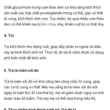
Chất glycyrrhizin trong cam thảo đen có khả năng kích thích
sản xuất các hợp chất prostaglandin trong cơ thể, gây có thắt
tử cung, kích thích sinh con. Tuy nhiên, ăn quá nhiều cam thảo
đen có thể khiến mẹ bị
tiêu chảy
nhẹ, khiến ruột bị co thắt nhẹ.
4. Tỏi
Tỏi kích thích nhu động ruột, giúp đẩy phân ra ngoài và điều
này lại kích thích sinh nở. Thực tế, ăn tỏi là cách được sử dụng
phổ biến nhất để kích sinh.
5. Trà lá mâm xôi đỏ
Trà lá mâm xôi đỏ có khả năng làm căng chắc tử cung, giúp
các cơ tử cung co thắt. Nếu mẹ uống lá trà mâm xôi đỏ mỗi
ngày từ tuần thứ 32 của thai kỳ, mẹ sẽ giảm được nguy cơ sinh
muộn (sau 42 tuần). Trà này mẹ có thể mua trong siêu thị.
6. Thực phẩm kích thích sinh nở: Trà thì là