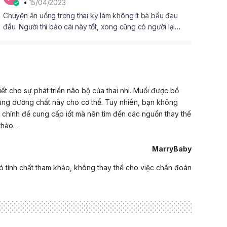
• 
15/04/2023
Chuyện ăn uống trong thai kỳ làm không ít bà bầu đau
đầu. Người thì bảo cái này tốt, xong cũng có người lại
khuyên phải kiêng. Vì vậy, nếu đang băn khoăn nên và
không nên ăn gì khi mang thai thì hãy tham khảo ngay
danh sách thức ăn phân loại theo quy tắc đỏ, vàng, xanh
nhé!
iết cho sự phát triển não bộ của thai nhi. Muối được bổ
sung dưỡng chất này cho cơ thể. Tuy nhiên, bạn không
chính để cung cấp iốt mà nên tìm đến các nguồn thay thế
 thảo…
MarryBaby
ó tính chất tham khảo, không thay thế cho việc chẩn đoán