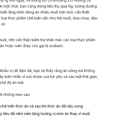
 là 1g mỗi ngày, và lượng đó chỉ khoảng 2/3 muỗng cà
n một chút, bạn cũng đừng tiêu thụ quá 6g, tương đương
 biết rằng mình đang ăn nhiều muối hơn mức cần thiết.
loại thực phẩm chế biến sẵn như thịt muối, dưa chua, đậu
 mì.
uối, nên cẩn thận kiểm tra nhãn mác các loại thực phẩm
ăn hoặc natri (hay còn gọi là sodium).
i khẩu vị rất đậm đà, bạn sẽ thấy rằng ăn uống mà không
Hãy kiên nhẫn vì sức khỏe của bé yêu và sau một thời gian,
 chế độ ăn mới.
với những mẹo sau:
chế biến thức ăn và sau khi thức ăn đã nấu xong
y tiêu để nêm nếm tăng hương vị món ăn thay vì muối