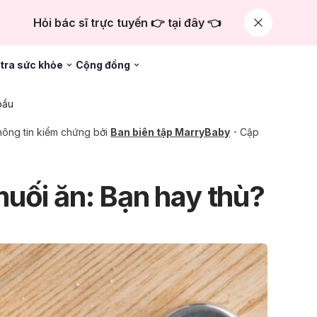
Hỏi bác sĩ trực tuyến 👉 tại đây 👈
tra sức khỏe
Cộng đồng
bầu
ông tin kiểm chứng bởi
Ban biên tập MarryBaby
Cập
uối ăn: Bạn hay thù?