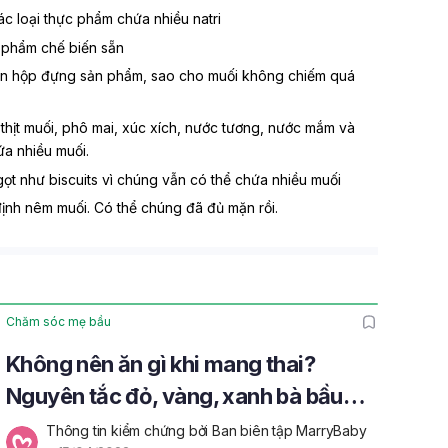
ác loại thực phẩm chứa nhiều natri
 phẩm chế biến sẵn
ên hộp đựng sản phẩm, sao cho muối không chiếm quá
 thịt muối, phô mai, xúc xích, nước tương, nước mắm và
a nhiều muối.
gọt như biscuits vì chúng vẫn có thể chứa nhiều muối
ịnh nêm muối. Có thể chúng đã đủ mặn rồi.
Chăm sóc mẹ bầu
Không nên ăn gì khi mang thai?
Nguyên tắc đỏ, vàng, xanh bà bầu
cần nhớ
Thông tin kiểm chứng bởi Ban biên tập MarryBaby