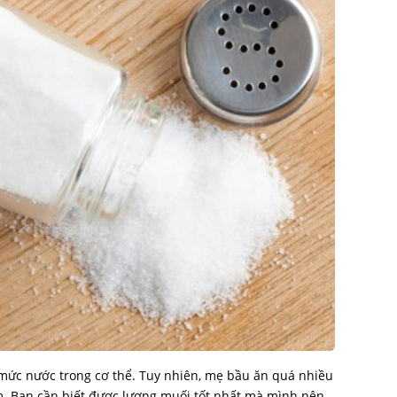
ì mức nước trong cơ thể. Tuy nhiên, mẹ bầu ăn quá nhiều
ểm. Bạn cần biết được lượng muối tốt nhất mà mình nên