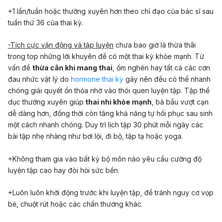
+1 lần/tuần hoặc thường xuyên hơn theo chỉ đạo của bác sĩ sau
tuần thứ 36 của thai kỳ.
-Tích cực vận động và tập luyện
chưa bao giờ là thừa thãi
trong top những lời khuyên để có một thai kỳ khỏe mạnh. Từ
vấn đề
thừa cân khi mang thai
, ốm nghén hay tất cả các cơn
đau nhức vật lý do
hormone thai kỳ
gây nên đều có thể nhanh
chóng giải quyết ổn thỏa nhờ vào thói quen luyện tập. Tập thể
dục thường xuyên giúp
thai nhi khỏe mạnh
, bà bầu vượt cạn
dễ dàng hơn, đồng thời còn tăng khả năng tự hồi phục sau sinh
một cách nhanh chóng. Duy trì lịch tập 30 phút mỗi ngày các
bài tập nhẹ nhàng như bơi lội, đi bộ, tập tạ hoặc yoga.
+Không tham gia vào bất kỳ bộ môn nào yêu cầu cường độ
luyện tập cao hay đòi hỏi sức bền.
+Luôn luôn khởi động trước khi luyện tập, để tránh nguy cơ vọp
bẻ, chuột rút hoặc các chấn thương khác.