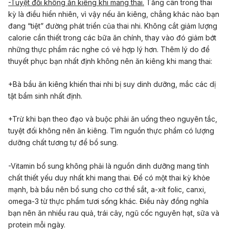
-Tuyệt đối không ăn kiêng khi mang thai.
Tăng cân trong thai
kỳ là điều hiển nhiên, vì vậy nếu ăn kiêng, chẳng khác nào bạn
đang “tiệt” đường phát triển của thai nhi. Không cắt giảm lượng
calorie cần thiết trong các bữa ăn chính, thay vào đó giảm bớt
những thực phẩm rác nghe có vẻ hợp lý hơn. Thêm lý do để
thuyết phục bạn nhất định không nên ăn kiêng khi mang thai:
+Bà bầu ăn kiêng khiến thai nhi bị suy dinh dưỡng, mắc các dị
tật bẩm sinh nhất định.
+Trừ khi bạn theo đạo và buộc phải ăn uống theo nguyên tắc,
tuyệt đối không nên ăn kiêng. Tìm nguồn thực phẩm có lượng
dưỡng chất tương tự để bổ sung.
-Vitamin bổ sung không phải là nguồn dinh dưỡng mang tính
chất thiết yếu duy nhất khi mang thai. Để có một thai kỳ khỏe
mạnh, bà bầu nên bổ sung cho cơ thể sắt, a-xít folic, canxi,
omega-3 từ thực phẩm tươi sống khác. Điều này đồng nghĩa
bạn nên ăn nhiều rau quả, trái cây, ngũ cốc nguyên hạt, sữa và
protein mỗi ngày.