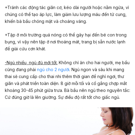
+Tránh các động tác giãn cơ, kéo dài người hoặc nằm ngửa, vì
chúng có thể tạo áp lực, làm giảm lưu lượng máu đến tử cung,
khiến bà bầu chóng mặt và choáng váng.
+Tập ở môi trường quá nóng có thể gây hại đến bé con trong
bụng, vì vậy nên tập ở nơi thoáng mát, trang bị sẵn nước lạnh
để giải cứu cơn khát.
-Ngủ nhiều, ngủ đủ mới tốt.
Không chỉ ăn cho hai người, mẹ bầu
cũng đang phải
ngủ cho 2 người
. Ngủ ngon và sâu khi mang
thai sẽ cung cấp cho thai nhi thêm thời gian để nghỉ ngơi, thư
giãn và phát triển toàn diện. 8 giờ mỗi tối và cố gắng chợp mắt
khoảng 30-45 phút giữa trưa. Bà bầu nên ngủ theo nguyên tắc:
Cứ đúng giờ là lên giường. Sự điều độ rất tốt cho giấc ngủ.