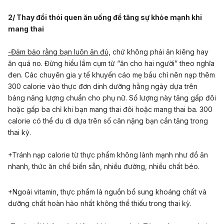
2/ Thay đổi thói quen ăn uống để tăng sự khỏe mạnh khi
mang thai
-Đảm bảo rằng bạn luôn ăn đủ,
chứ không phải ăn kiêng hay
ăn quá no. Đừng hiểu lầm cụm từ “ăn cho hai người” theo nghĩa
đen. Các chuyên gia y tế khuyến cáo mẹ bầu chỉ nên nạp thêm
300 calorie vào thực đơn dinh dưỡng hằng ngày dựa trên
bảng năng lượng chuẩn cho phụ nữ. Số lượng này tăng gấp đôi
hoặc gấp ba chỉ khi bạn mang thai đôi hoặc mang thai ba. 300
calorie có thể du di dựa trên số cân nặng bạn cần tăng trong
thai kỳ.
+Tránh nạp calorie từ thực phẩm không lành mạnh như đồ ăn
nhanh, thức ăn chế biến sẵn, nhiều đường, nhiều chất béo.
+Ngoài vitamin, thực phẩm là nguồn bổ sung khoáng chất và
dưỡng chất hoàn hảo nhất không thể thiếu trong thai kỳ.