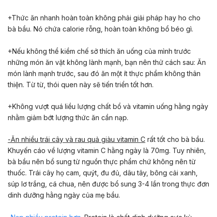
+Thức ăn nhanh hoàn toàn không phải giải pháp hay ho cho
bà bầu. Nó chứa calorie rỗng, hoàn toàn không bổ béo gì.
+Nếu không thể kiềm chế sở thích ăn uống của mình trước
những món ăn vặt không lành mạnh, bạn nên thử cách sau: Ăn
món lành mạnh trước, sau đó ăn một ít thực phẩm không thân
thiện. Từ từ, thói quen này sẽ tiến triển tốt hơn.
+Không vượt quá liều lượng chất bổ và vitamin uống hằng ngày
nhằm giảm bớt lượng thức ăn cần nạp.
-Ăn nhiều trái cây và rau quả giàu vitamin C
rất tốt cho bà bầu.
Khuyến cáo về lượng vitamin C hằng ngày là 70mg. Tuy nhiên,
bà bầu nên bổ sung từ nguồn thực phẩm chứ không nên từ
thuốc. Trái cây họ cam, quýt, đu đủ, dâu tây, bông cải xanh,
súp lơ trắng, cá chua, nên được bổ sung 3-4 lần trong thực đơn
dinh dưỡng hằng ngày của mẹ bầu.