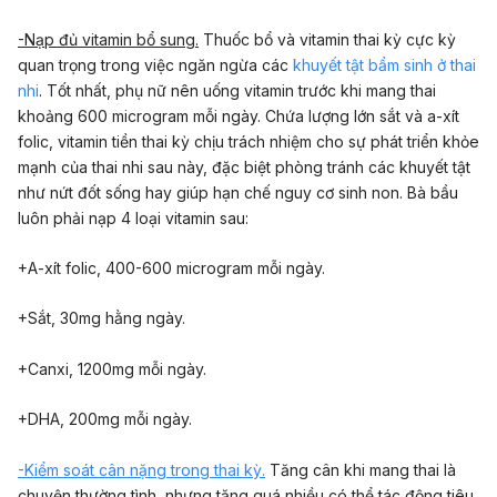
-Nạp đủ vitamin bổ sung.
Thuốc bổ và vitamin thai kỳ cực kỳ
quan trọng trong việc ngăn ngừa các
khuyết tật bẩm sinh ở thai
nhi
. Tốt nhất, phụ nữ nên uống vitamin trước khi mang thai
khoảng 600 microgram mỗi ngày. Chứa lượng lớn sắt và a-xít
folic, vitamin tiền thai kỳ chịu trách nhiệm cho sự phát triển khỏe
mạnh của thai nhi sau này, đặc biệt phòng tránh các khuyết tật
như nứt đốt sống hay giúp hạn chế nguy cơ sinh non. Bà bầu
luôn phải nạp 4 loại vitamin sau:
+A-xít folic, 400-600 microgram mỗi ngày.
+Sắt, 30mg hằng ngày.
+Canxi, 1200mg mỗi ngày.
+DHA, 200mg mỗi ngày.
-Kiểm soát cân nặng trong thai kỳ.
Tăng cân khi mang thai là
chuyện thường tình, nhưng tăng quá nhiều có thể tác động tiêu