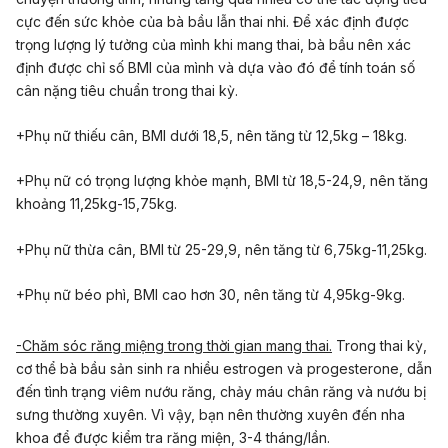
cực đến sức khỏe của bà bầu lẫn thai nhi. Để xác định được
trọng lượng lý tưởng của mình khi mang thai, bà bầu nên xác
định được chỉ số BMI của mình và dựa vào đó để tính toán số
cân nặng tiêu chuẩn trong thai kỳ.
+Phụ nữ thiếu cân, BMI dưới 18,5, nên tăng từ 12,5kg – 18kg.
+Phụ nữ có trọng lượng khỏe mạnh, BMI từ 18,5-24,9, nên tăng
khoảng 11,25kg-15,75kg.
+Phụ nữ thừa cân, BMI từ 25-29,9, nên tăng từ 6,75kg-11,25kg.
+Phụ nữ béo phì, BMI cao hơn 30, nên tăng từ 4,95kg-9kg.
-Chăm sóc răng miệng trong thời gian mang thai.
Trong thai kỳ,
cơ thể bà bầu sản sinh ra nhiều estrogen và progesterone, dẫn
đến tình trạng viêm nướu răng, chảy máu chân răng và nướu bị
sưng thường xuyên. Vì vậy, bạn nên thường xuyên đến nha
khoa để được kiểm tra răng miện, 3-4 tháng/lần.