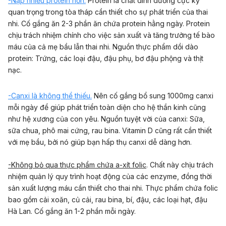
-Nạp nhiều protein hơn.
Protein là chất dinh dưỡng cực kỳ
quan trọng trong tòa tháp cần thiết cho sự phát triển của thai
nhi. Cố gắng ăn 2-3 phần ăn chứa protein hằng ngày. Protein
chịu trách nhiệm chính cho việc sản xuất và tăng trưởng tế bào
máu của cả mẹ bầu lẫn thai nhi. Nguồn thực phẩm dồi dào
protein: Trứng, các loại đậu, đậu phụ, bơ đậu phộng và thịt
nạc.
-Canxi là không thể thiếu.
Nên cố gắng bổ sung 1000mg canxi
mỗi ngày để giúp phát triển toàn diện cho hệ thần kinh cũng
như hệ xương của con yêu. Nguồn tuyệt vời của canxi: Sữa,
sữa chua, phô mai cứng, rau bina. Vitamin D cũng rất cần thiết
với mẹ bầu, bởi nó giúp bạn hấp thụ canxi dễ dàng hơn.
-Không bỏ qua thực phẩm chứa a-xít folic
. Chất này chịu trách
nhiệm quản lý quy trình hoạt động của các enzyme, đồng thời
sản xuất lượng máu cần thiết cho thai nhi. Thực phẩm chứa folic
bao gồm cải xoăn, củ cải, rau bina, bí, đậu, các loại hạt, đậu
Hà Lan. Cố gắng ăn 1-2 phần mỗi ngày.