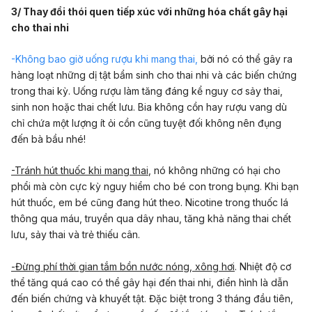
3/ Thay đổi thói quen tiếp xúc với những hóa chất gây hại
cho thai nhi
-Không bao giờ uống rượu khi mang thai,
bởi nó có thể gây ra
hàng loạt những dị tật bẩm sinh cho thai nhi và các biến chứng
trong thai kỳ. Uống rượu làm tăng đáng kể nguy cơ sảy thai,
sinh non hoặc thai chết lưu. Bia không cồn hay rượu vang dù
chỉ chứa một lượng ít ỏi cồn cũng tuyệt đối không nên đụng
đến bà bầu nhé!
-Tránh hút thuốc khi mang thai
, nó không những có hại cho
phổi mà còn cực kỳ nguy hiểm cho bé con trong bụng. Khi bạn
hút thuốc, em bé cũng đang hút theo. Nicotine trong thuốc lá
thông qua máu, truyền qua dây nhau, tăng khả năng thai chết
lưu, sảy thai và trẻ thiếu cân.
-Đừng phí thời gian tắm bồn nước nóng, xông hơi
. Nhiệt độ cơ
thể tăng quá cao có thể gây hại đến thai nhi, điển hình là dẫn
đến biến chứng và khuyết tật. Đặc biệt trong 3 tháng đầu tiên,