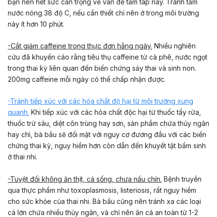
bạn nên hết sức cẩn trọng về vấn đề tắm táp này. Tránh tắm
nước nóng 38 độ C, nếu cần thiết chỉ nên ở trong môi trường
này ít hơn 10 phút.
-Cắt giảm caffeine trong thực đơn hằng ngày.
Nhiều nghiên
cứu đã khuyến cáo rằng tiêu thụ caffeine từ cà phê, nước ngọt
trong thai kỳ liên quan đến biến chứng sảy thai và sinh non.
200mg caffeine mỗi ngày có thể chấp nhận được.
-Tránh tiếp xúc với các hóa chất độ hại từ môi trường xung
quanh.
Khi tiếp xúc với các hóa chất độc hại từ thuốc tẩy rửa,
thuốc trừ sâu, diệt côn trùng hay sơn, sản phẩm chứa thủy ngân
hay chì, bà bầu sẽ đối mặt với nguy cơ đương đầu với các biến
chứng thai kỳ, nguy hiểm hơn còn dẫn đến khuyết tật bẩm sinh
ở thai nhi.
-Tuyệt đối không ăn thịt, cá sống, chưa nấu chín.
Bệnh truyền
qua thực phẩm như toxoplasmosis, listeriosis, rất nguy hiểm
cho sức khỏe của thai nhi. Bà bầu cũng nên tránh xa các loại
cá lớn chứa nhiều thủy ngân, và chỉ nên ăn cá an toàn từ 1-2