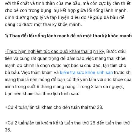
với thể chất và tinh thần của mẹ bầu, mà còn cực kỳ cần thiết
cho bé con trong bụng. Sự kết hợp giữa lối sống lành mạnh,
dinh dưỡng hợp lý và tập luyện điều độ sẽ giúp bà bầu dễ
dàng có được một thai kỳ khỏe mạnh.
1/ Thay đổi lối sống lành mạnh để có một thai kỳ khỏe mạnh
-Thực hiện nghiêm túc các buổi khám thai định kỳ.
Bước đầu
tiên và cũng rất quan trọng để đảm bảo việc mang thai khỏe
mạnh đó chính là chọn được một bác sĩ chu đáo, tận tâm cho
bà bầu. Việc thăm khám và
kiểm tra sức khỏe sinh sản
trước khi
mang thai là nền móng để bạn có thể yên tâm với sức khỏe của
mình trong suốt 9 tháng mang nặng. Trong 3 tam cá nguyệt,
bạn nên khám thai theo lịch trình sau:
+Cứ 4 tuần/lần tái khám cho đến tuần thai thứ 28.
+Cứ 2 tuần/lần tái khám kể từ tuần thai thứ 28 đến tuần thai thứ
36.