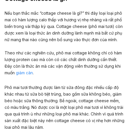
Nếu bạn thắc mắc “cottage cheese là gì?” thì đây loại loại phô
mai có hàm lượng calo thấp với hương vị nhẹ nhàng và rất phổ
biến trong vài thập kỷ qua. Cottage cheese (phô mai tươi) còn
được xem là loại thức ăn dinh dưỡng lành mạnh mà bất cứ phụ
nữ mang thai nào cũng nên bổ sung vào thực đơn của mình.
Theo như các nghiên cứu, phô mai cottage không chỉ có hàm
lượng protein cao mà còn có các chất dinh dưỡng cần thiết.
Đây còn là thức ăn mà các vận động viên thường sử dụng khi
muốn
giảm cân
.
Phô mai tươi thường được làm từ sữa đông đặc nhiều cấp độ
khác nhau từ sữa bò tiệt trùng, bao gồm sữa không béo, giảm
béo hoặc sữa thông thường. Bề ngoài, cottage cheese mềm,
có màu trắng. Nó được coi là một loại phô mai tươi vì không trải
qua quá trình ủ như những loại phô mai khác. Chính vì quá trình
sản xuất đặc biệt này nên cottage cheese có vị nhẹ hơn những
loại phô mai lâu năm.