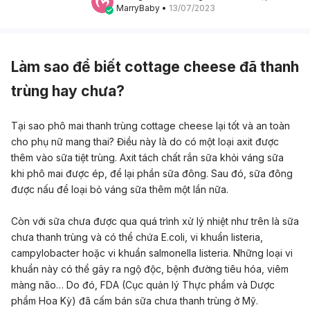
MarryBaby
 • 
13/07/2023
Làm sao để biết cottage cheese đã thanh
trùng hay chưa?
Tại sao phô mai thanh trùng cottage cheese lại tốt và an toàn
cho phụ nữ mang thai? Điều này là do có một loại axit được
thêm vào sữa tiệt trùng. Axit tách chất rắn sữa khỏi váng sữa
khi phô mai được ép, để lại phần sữa đông. Sau đó, sữa đông
được nấu để loại bỏ váng sữa thêm một lần nữa.
Còn với sữa chưa được qua quá trình xử lý nhiệt như trên là sữa
chưa thanh trùng và có thể chứa E.coli, vi khuẩn listeria,
campylobacter hoặc vi khuẩn salmonella listeria. Những loại vi
khuẩn này có thể gây ra ngộ độc, bệnh đường tiêu hóa, viêm
màng não… Do đó, FDA (Cục quản lý Thực phẩm và Dược
phẩm Hoa Kỳ) đã cấm bán sữa chưa thanh trùng ở Mỹ.