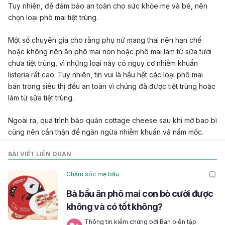
Tuy nhiên, để đảm bảo an toàn cho sức khỏe mẹ và bé, nên
chọn loại phô mai tiệt trùng.
Một số chuyên gia cho rằng phụ nữ mang thai nên hạn chế
hoặc không nên ăn phô mai non hoặc phô mai làm từ sữa tươi
chưa tiệt trùng, vì những loại này có nguy cơ nhiễm khuẩn
listeria rất cao. Tuy nhiên, tin vui là hầu hết các loại phô mai
bán trong siêu thị đều an toàn vì chúng đã được tiệt trùng hoặc
làm từ sữa tiệt trùng.
Ngoài ra, quá trình bảo quản cottage cheese sau khi mở bao bì
cũng nên cẩn thận để ngăn ngừa nhiễm khuẩn và nấm mốc.
BÀI VIẾT LIÊN QUAN
Chăm sóc mẹ bầu
Bà bầu ăn phô mai con bò cười được
không và có tốt không?
Thông tin kiểm chứng bởi Ban biên tập 