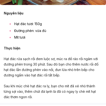
Nguyên liệu
Hạt đác tươi: 150g
Đường phèn: vừa đủ
Mít tươi
Thực hiện
Hạt đác rửa sạch rồi đem luộc sơ, múc ra để ráo rồi ngâm với
đường phèn trong 30 phút. Sau đó bạn cho thêm nước rồi đổ
hạt đác lẫn đường phèn vào nồi, đun lửa nhỏ trên bếp cho
đường ngấm vào hạt đác rồi tắt bếp.
Sau khi múc chè hạt đác ra ly, bạn cho mít đã xé nhỏ thành
từng sợi vào, thêm chút đá lạnh là đã có ngay ly chè mít hạt
đác thơm ngon rồi.