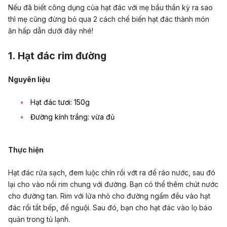
Nếu đã biết công dụng của hạt đác với mẹ bầu thần kỳ ra sao
thì mẹ cũng đừng bỏ qua 2 cách chế biến hạt đác thành món
ăn hấp dẫn dưới đây nhé!
1. Hạt đác rim đường
Nguyên liệu
Hạt đác tươi: 150g
Đường kính trắng: vừa đủ
Thực hiện
Hạt đác rửa sạch, đem luộc chín rồi vớt ra để ráo nước, sau đó
lại cho vào nồi rim chung với đường. Bạn có thể thêm chút nước
cho đường tan. Rim với lửa nhỏ cho đường ngấm đều vào hạt
đác rồi tắt bếp, để nguội. Sau đó, bạn cho hạt đác vào lọ bảo
quản trong tủ lạnh.