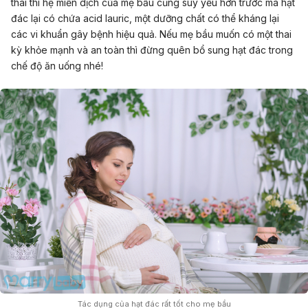
thai thì hệ miễn dịch của mẹ bầu cũng suy yếu hơn trước mà hạt
đác lại có chứa acid lauric, một dưỡng chất có thể kháng lại
các vi khuẩn gây bệnh hiệu quả. Nếu mẹ bầu muốn có một thai
kỳ khỏe mạnh và an toàn thì đừng quên bổ sung hạt đác trong
chế độ ăn uống nhé!
Tác dụng của hạt đác rất tốt cho mẹ bầu