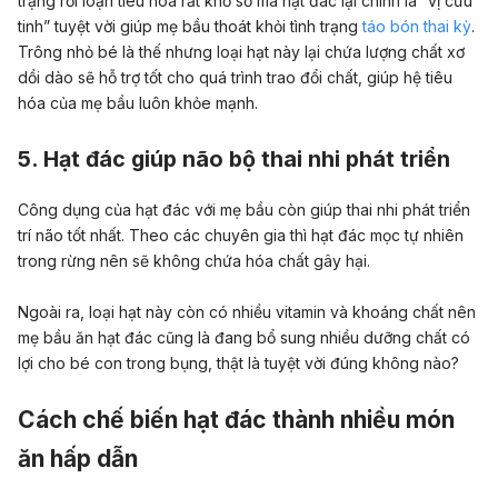
trạng rối loạn tiêu hóa rất khổ sở mà hạt đác lại chính là “vị cứu
tinh” tuyệt vời giúp mẹ bầu thoát khỏi tình trạng
táo bón thai kỳ
.
Trông nhỏ bé là thế nhưng loại hạt này lại chứa lượng chất xơ
dồi dào sẽ hỗ trợ tốt cho quá trình trao đổi chất, giúp hệ tiêu
hóa của mẹ bầu luôn khỏe mạnh.
5. Hạt đác giúp não bộ thai nhi phát triển
Công dụng của hạt đác với mẹ bầu còn giúp thai nhi phát triển
trí não tốt nhất. Theo các chuyên gia thì hạt đác mọc tự nhiên
trong rừng nên sẽ không chứa hóa chất gây hại.
Ngoài ra, loại hạt này còn có nhiều vitamin và khoáng chất nên
mẹ bầu ăn hạt đác cũng là đang bổ sung nhiều dưỡng chất có
lợi cho bé con trong bụng, thật là tuyệt vời đúng không nào?
Cách chế biến hạt đác thành nhiều món
ăn hấp dẫn