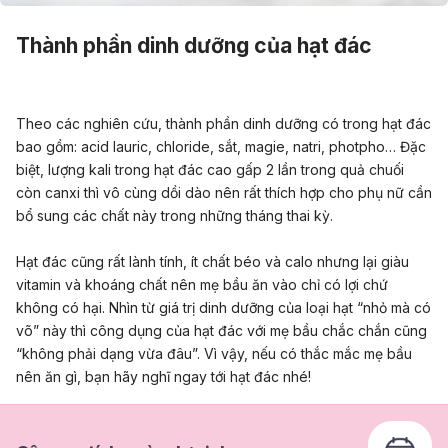
Thành phần dinh dưỡng của hạt đác
Theo các nghiên cứu, thành phần dinh dưỡng có trong hạt đác
bao gồm: acid lauric, chloride, sắt, magie, natri, photpho… Đặc
biệt, lượng kali trong hạt đác cao gấp 2 lần trong quả chuối
còn canxi thì vô cùng dồi dào nên rất thích hợp cho phụ nữ cần
bổ sung các chất này trong những tháng thai kỳ.
Hạt đác cũng rất lành tính, ít chất béo và calo nhưng lại giàu
vitamin và khoáng chất nên mẹ bầu ăn vào chỉ có lợi chứ
không có hại. Nhìn từ giá trị dinh dưỡng của loại hạt “nhỏ mà có
võ” này thì công dụng của hạt đác với mẹ bầu chắc chắn cũng
“không phải dạng vừa đâu”. Vì vậy, nếu có thắc mắc mẹ bầu
nên ăn gì, bạn hãy nghĩ ngay tới hạt đác nhé!