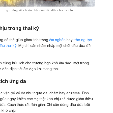
t trong những lợi ích lớn nhất của dầu dừa cho bà bầu
hịu trong thai kỳ
 có thể giúp giảm tình trạng
ốm nghén
hay
trào ngược
đầu thai kỳ
. Mẹ chỉ cần nhấm nháp một chút dầu dừa để
ên cũng hữu ích cho trường hợp khô âm đạo, một trong
 đến dịch tiết âm đạo khi mang thai.
kích ứng da
 các vấn đề về da như ngứa da, chàm hay eczema. Tình
ngứa ngáy khiến các mẹ thật khó chịu sẽ được giảm thiểu
 dừa. Cách thức rất đơn giản: Chỉ cần dùng dầu dừa bôi
 khó chịu.