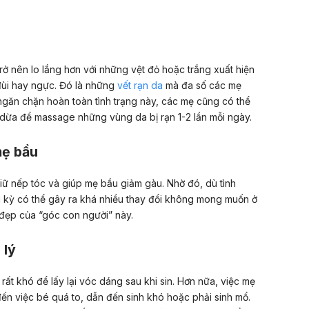
trở nên lo lắng hơn với những vệt đỏ hoặc trắng xuất hiện
ùi hay ngực. Đó là những
vết rạn da
mà đa số các mẹ
ngăn chặn hoàn toàn tình trạng này, các mẹ cũng có thể
ừa để massage những vùng da bị rạn 1-2 lần mỗi ngày.
mẹ bầu
iữ nếp tóc và giúp mẹ bầu giảm gàu. Nhờ đó, dù tình
i kỳ có thể gây ra khá nhiều thay đổi không mong muốn ở
ẻ đẹp của “góc con người” này.
 lý
rất khó để lấy lại vóc dáng sau khi sin. Hơn nữa, việc mẹ
ến việc bé quá to, dẫn đến sinh khó hoặc phải sinh mổ.