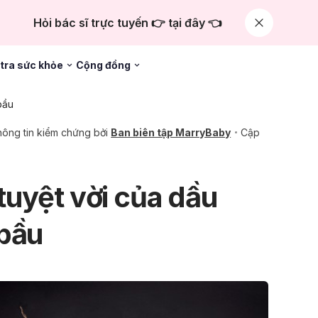
Hỏi bác sĩ trực tuyến 👉 tại đây 👈
tra sức khỏe
Cộng đồng
bầu
ông tin kiểm chứng bởi
Ban biên tập MarryBaby
Cập
uyệt vời của dầu
 bầu