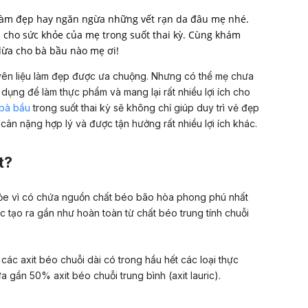
làm đẹp hay ngăn ngừa những vết rạn da đâu mẹ nhé.
 cho sức khỏe của mẹ trong suốt thai kỳ. Cùng khám
ừa cho bà bầu nào mẹ ơi!
yên liệu làm đẹp được ưa chuộng. Nhưng có thể mẹ chưa
dụng để làm thực phẩm và mang lại rất nhiều lợi ích cho
bà bầu
trong suốt thai kỳ sẽ không chỉ giúp duy trì vẻ đẹp
cân nặng hợp lý và được tận hưởng rất nhiều lợi ích khác.
t?
khỏe vì có chứa nguồn chất béo bão hòa phong phú nhất
 tạo ra gần như hoàn toàn từ chất béo trung tính chuỗi
 các
axit béo
chuỗi dài có trong hầu hết các loại
thực
 gần 50% axit béo chuỗi trung bình (axit lauric).