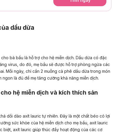
Tính ngay
của dầu dừa
cho bà bầu là hỗ trợ cho hệ miễn dịch. Dầu dừa có đặc
áng virus, do đó, mẹ bầu sẽ được hỗ trợ phòng ngừa các
ai. Mỗi ngày, chỉ cần 2 muỗng cà phê dầu dừa trong món
hơm ngon là đủ để mẹ tăng cường khả năng miễn dịch.
c cho hệ miễn dịch và kích thích sản
 dồi dào axít lauric tự nhiên. Đây là một chất béo có lợi
cường sức khỏe của hệ miễn dịch cho mẹ bầu, axit lauric
biệt, axít lauric giúp thúc đẩy hoạt động của các cơ