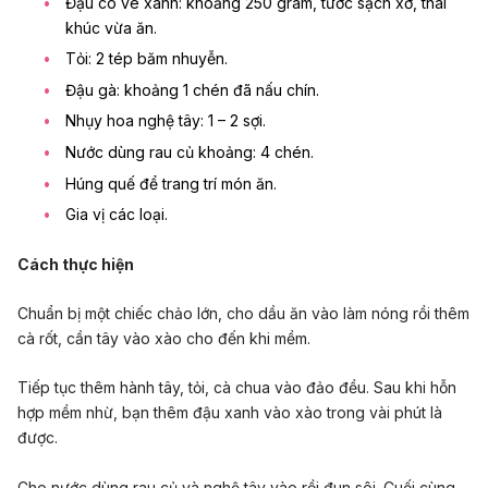
Đậu cô ve xanh: khoảng 250 gram, tước sạch xơ, thái
khúc vừa ăn.
Tỏi: 2 tép băm nhuyễn.
Đậu gà: khoảng 1 chén đã nấu chín.
Nhụy hoa nghệ tây: 1 – 2 sợi.
Nước dùng rau củ khoảng: 4 chén.
Húng quế để trang trí món ăn.
Gia vị các loại.
Cách thực hiện
Chuẩn bị một chiếc chảo lớn, cho dầu ăn vào làm nóng rồi thêm
cà rốt, cần tây vào xào cho đến khi mềm.
Tiếp tục thêm hành tây, tỏi, cà chua vào đảo đều. Sau khi hỗn
hợp mềm nhừ, bạn thêm đậu xanh vào xào trong vài phút là
được.
Cho nước dùng rau củ và nghệ tây vào rồi đun sôi. Cuối cùng