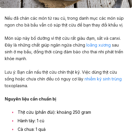
Nếu đã chán các món từ rau củ, trong danh mục các món súp
ngon cho bà bầu vẫn có súp thịt cừu để bạn thay đổi khẩu vị.
Món súp này bổ dưỡng vì thịt cừu rất giàu đạm, sắt và canxi.
Đây là những chất giúp ngăn ngừa chứng
loãng xương
sau
sinh ở mẹ bầu, đồng thời cũng đảm bảo cho thai nhi phát triển
khỏe mạnh.
Lưu ý: Bạn cần nấu thịt cừu chín thật kỹ. Việc dùng thịt cừu
sống hoặc chưa chín đều có nguy cơ lây
nhiễm ký sinh trùng
toxoplasma.
Nguyên liệu cần chuẩn bị
Thịt cừu (phần đùi): khoảng 250 gram
Hành tây: 1 củ
Cà chua: 1 quả