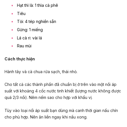
Hạt thì là: 1 thìa cà phê
Tiêu
Tỏi: 4 tép nghiền sẵn
Gừng: 1 miếng
Lá cà ri: vài lá
Rau mùi
Cách thực hiện
Hành tây và cà chua rửa sạch, thái nhỏ.
Cho tất cả các thành phần đã chuẩn bị ở trên vào một nồi áp
suất với khoảng 4 cốc nước tinh khiết (lượng nước không được
quá 2/3 nồi). Nêm nếm sao cho hợp với khẩu vị.
Tùy vào loại nồi áp suất bạn dùng mà canh thời gian nấu chín
cho phù hợp. Nên ăn liền ngay khi nấu xong.