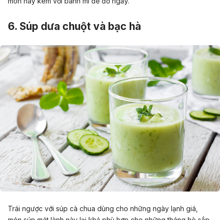
món này kèm với bánh mì để đỡ ngấy.
6. Súp dưa chuột và bạc hà
Trái ngược với súp cà chua dùng cho những ngày lạnh giá,
món súp mát lành này lại khá phù hợp cho những tháng hè sắp