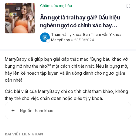
Chăm sóc mẹ bầu
Ăn ngọt là trai hay gái? Dấu hiệu
nghén ngọt có chính xác hay
không?
Tham vấn y khoa: Ban Tham vấn Y khoa 
MarryBaby
 • 
23/10/2024
MarryBaby đã giúp bạn giải đáp thắc mắc “Bụng bầu khác với
bụng mỡ như thế nào?” một cách chi tiết nhất. Nếu là bụng mỡ,
hãy lên kế hoạch tập luyện và ăn uống dành cho người giảm
cân nhé!
Các bài viết của MarryBaby chỉ có tính chất tham khảo, không
thay thế cho việc chẩn đoán hoặc điều trị y khoa.
Nguồn tham khảo
Weight Gain or Pregnant: What’s the Difference Between
Fat Belly and Pregnant Belly?
BÀI VIẾT LIÊN QUAN