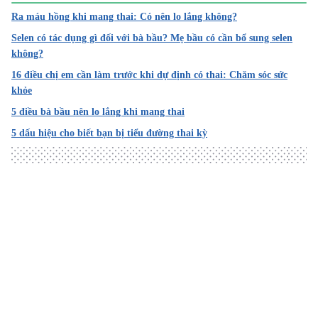
Ra máu hồng khi mang thai: Có nên lo lắng không?
https://kidslymom.com/fat-or-pregnant-belly-how-to-tell-
the-differences/
Selen có tác dụng gì đối với bà bầu? Mẹ bầu có cần bổ sung selen
không?
Truy cập ngày 15/1/2022
16 điều chị em cần làm trước khi dự định có thai: Chăm sóc sức
khỏe
Pregnant Belly vs Fat Belly: How to Know One From the O
ther
5 điều bà bầu nên lo lắng khi mang thai
5 dấu hiệu cho biết bạn bị tiểu đường thai kỳ
https://itsbellyhealthy.com/pregnant-belly-vs-fat-belly/
Truy cập ngày 15/1/2022
10 Easy Ways to Know Whether It’s Weight Gain or Pregna
ncy
Loading
https://howtodiscuss.com/t/difference-between-fat-belly-
and-pregnant-belly/61480
Truy cập ngày 15/1/2022
Weight Gain or Pregnant: What’s the Difference Between
Fat Belly and Pregnant Belly?