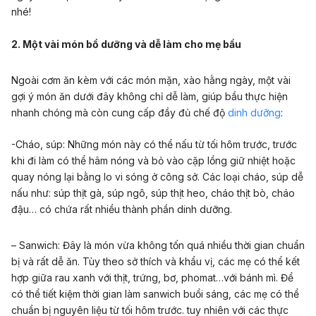
nhé!
2. Một vài món bổ dưỡng và dễ làm cho mẹ bầu
Ngoài cơm ăn kèm với các món mặn, xào hằng ngày, một vài
gợi ý món ăn dưới đây không chỉ dễ làm, giúp bầu thực hiện
nhanh chóng mà còn cung cấp đầy đủ chế độ
dinh dưỡng
:
-Cháo, súp:
Những món này có thể nấu từ tối hôm trước, trước
khi đi làm có thể hâm nóng và bỏ vào cặp lồng giữ nhiệt hoặc
quay nóng lại bằng lo vi sóng ở công sở. Các loại cháo, súp dễ
nấu như: súp thịt gà, súp ngô, súp thịt heo, cháo thịt bò, cháo
đậu… có chứa rất nhiều thành phần dinh dưỡng.
– Sanwich
: Đây là món vừa không tốn quá nhiều thời gian chuẩn
bị và rất dễ ăn. Tùy theo sở thích và khẩu vị, các mẹ có thể kết
hợp giữa rau xanh với thịt, trứng, bơ, phomat…với bánh mì. Để
có thể tiết kiệm thời gian làm sanwich buổi sáng, các mẹ có thể
chuẩn bị nguyên liệu từ tối hôm trước. tuy nhiên với các thực