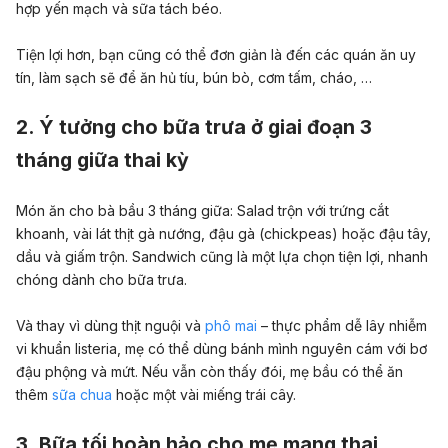
hợp yến mạch và sữa tách béo.
Tiện lợi hơn, bạn cũng có thể đơn giản là đến các quán ăn uy
tín, làm sạch sẽ để ăn hủ tíu, bún bò, cơm tấm, cháo, …
2. Ý tưởng cho bữa trưa ở giai đoạn 3
tháng giữa thai kỳ
Món ăn cho bà bầu 3 tháng giữa: Salad trộn với trứng cắt
khoanh, vài lát thịt gà nướng, đậu gà (chickpeas) hoặc đậu tây,
dầu và giấm trộn. Sandwich cũng là một lựa chọn tiện lợi, nhanh
chóng dành cho bữa trưa.
Và thay vì dùng thịt nguội và
phô mai
– thực phẩm dễ lây nhiễm
vi khuẩn listeria, mẹ có thể dùng bánh mình nguyên cám với bơ
đậu phộng và mứt. Nếu vẫn còn thấy đói, mẹ bầu có thể ăn
thêm
sữa chua
hoặc một vài miếng trái cây.
3. Bữa tối hoàn hảo cho mẹ mang thai