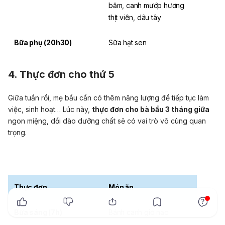
băm, canh mướp hương
thịt viên, dâu tây
Bữa phụ (20h30)
Sữa
hạt sen
4. Thực đơn cho thứ 5
Giữa tuần rồi, mẹ bầu cần có thêm năng lượng để tiếp tục làm
việc, sinh hoạt… Lúc này,
thực đơn cho bà bầu 3 tháng giữa
ngon miệng, dồi dào dưỡng chất sẽ có vai trò vô cùng quan
trọng.
Thực đơn
Món ăn
x
Bữa sáng (7h)
Bánh canh giò nạc