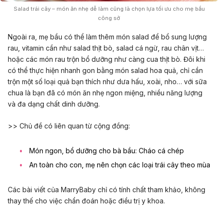
Salad trái cây – món ăn nhẹ dễ làm cũng là chọn lựa tối ưu cho mẹ bầu
công sở
Ngoài ra, mẹ bầu có thể làm thêm món salad để bổ sung lượng
rau, vitamin cần như salad thịt bò, salad cá ngừ, rau chân vịt…
hoặc các món rau trộn bổ dưỡng như càng cua thịt bò. Đôi khi
có thể thực hiện nhanh gon bằng món salad hoa quả
,
chỉ cần
trộn một số loại quả bạn thích như dưa hấu, xoài, nho… với sữa
chua là bạn đã có món ăn nhẹ ngon miệng, nhiều năng lượng
và đa dạng chất dinh dưỡng.
>> Chủ đề có liên quan từ cộng đồng:
Món ngon, bổ dưỡng cho bà bầu: Cháo cá chép
An toàn cho con, mẹ nên chọn các loại trái cây theo mùa
Các bài viết của MarryBaby chỉ có tính chất tham khảo, không
thay thế cho việc chẩn đoán hoặc điều trị y khoa.