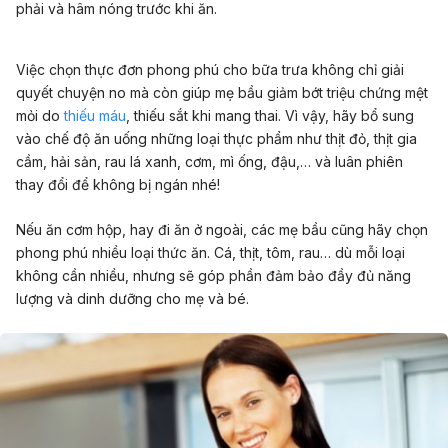
phải và hâm nóng trước khi ăn.
Việc chọn thực đơn phong phú cho bữa trưa không chỉ giải
quyết chuyện no mà còn giúp mẹ bầu giảm bớt triệu chứng mệt
mỏi do
thiếu máu
, thiếu sắt khi mang thai. Vì vậy, hãy bổ sung
vào chế độ ăn uống những loại thực phẩm như thịt đỏ, thịt gia
cầm, hải sản, rau lá xanh, cơm, mì ống, đậu,… và luân phiên
thay đổi để không bị ngán nhé!
Nếu ăn cơm hộp, hay đi ăn ở ngoài, các mẹ bầu cũng hãy chọn
phong phú nhiều loại thức ăn. Cá, thịt, tôm, rau… dù mỗi loại
không cần nhiều, nhưng sẽ góp phần đảm bảo đầy đủ năng
lượng và dinh dưỡng cho mẹ và bé.