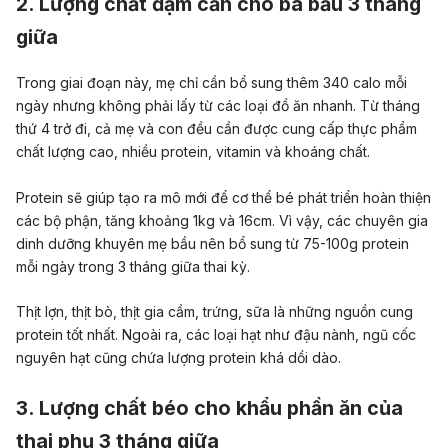
2. Lượng chất đạm cần cho bà bầu 3 tháng
giữa
Trong giai đoạn này, mẹ chỉ cần bổ sung thêm 340 calo mỗi
ngày nhưng không phải lấy từ các loại đồ ăn nhanh. Từ tháng
thứ 4 trở đi, cả mẹ và con đều cần được cung cấp thực phẩm
chất lượng cao, nhiều protein, vitamin và khoáng chất.
Protein sẽ giúp tạo ra mô mới để cơ thể bé phát triển hoàn thiện
các bộ phận, tăng khoảng 1kg và 16cm. Vì vậy, các chuyên gia
dinh dưỡng khuyên mẹ bầu nên bổ sung từ 75-100g protein
mỗi ngày trong 3 tháng giữa thai kỳ.
Thịt lợn, thịt bò, thịt gia cầm, trứng, sữa là những nguồn cung
protein tốt nhất. Ngoài ra, các loại hạt như đậu nành, ngũ cốc
nguyên hạt cũng chứa lượng protein khá dồi dào.
3. Lượng chất béo cho khẩu phần ăn của
thai phụ 3 tháng giữa