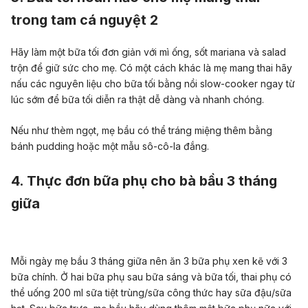
trong tam cá nguyệt 2
Hãy làm một bữa tối đơn giản với mì ống, sốt mariana và salad
trộn để giữ sức cho mẹ. Có một cách khác là mẹ mang thai hãy
nấu các nguyên liệu cho bữa tối bằng nồi slow-cooker ngay từ
lúc sớm để bữa tối diễn ra thật dễ dàng và nhanh chóng.
Nếu như thèm ngọt, mẹ bầu có thể tráng miệng thêm bằng
bánh pudding hoặc một mẫu sô-cô-la đắng.
4. Thực đơn bữa phụ cho bà bầu 3 tháng
giữa
Mỗi ngày mẹ bầu 3 tháng giữa nên ăn 3 bữa phụ xen kẽ với 3
bữa chính. Ở hai bữa phụ sau bữa sáng và bữa tối, thai phụ có
thể uống 200 ml sữa tiệt trùng/sữa công thức hay sữa đậu/sữa