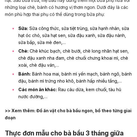
hạt. Sau bữa trưa, mẹ bầu hãy dùng thêm một bữa phụ nữa với
những loại chè, bánh có hương vị thơm ngon. Dưới đây là các
món phù hợp thai phụ có thể dùng trong bữa phụ:
Sữa:
Sữa công thức, sữa tiệt trùng, sữa hạnh nhân, sữa
hạt óc chó, sữa hạt sen, sữa đậu xanh, sữa đậu nành,
sữa bắp, sữa mè đen,…
Chè:
Chè khúc bạch, chè bưởi, chè long nhãn hạt sen,
chè đậu xanh nha đam, chè chuối chưng khoai mì, chè
xoài, chè đậu ván,…
Bánh:
Bánh hoa mai, bánh mì yến mạch, bánh ngô, bánh
đậu, bánh mì trứng nho khô, bánh hấp nhiều tầng,…
Các món ăn khác:
Rau câu dừa, kem chuối, tàu hũ
nước đường,…
>> Xem thêm:
Đồ ăn vặt cho bà bầu ngon, bổ theo từng giai
đoạn
Thực đơn mẫu cho bà bầu 3 tháng giữa