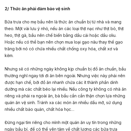
2/
Thức ăn phải đảm bảo vệ sinh
Bữa trưa cho mẹ bầu nên là thức ăn chuẩn bị từ nhà và mang
theo. Một vài lưu ý nhỏ, nếu ăn các loại thịt nạc như thịt bò, thịt
heo, thịt gà, bầu nên chế biến bằng dầu cải hoặc dầu oliu.
Hoặc nếu có thể bạn nên chọn mua loại gạo nâu thay thế gạo
trăng bởi nó có chứa nhiều chất chống oxy hóa, chất xơ và
kẽm.
Nhưng sẽ có những ngày không kịp chuẩn bị đồ ăn chuẩn, bầu
thường nghĩ ngay tới đi ăn bên ngoài. Nhưng việc này phải nên
được hạn chế, bởi đồ ăn nhanh chứa các ít thành phần dinh
dưỡng mà các chất béo lại nhiều. Nếu công ty không có nhà ăn
riêng và phải ra ngoài ăn, bà bầu cần cẩn thận chọn lựa những
quán ăn vệ sinh. Tránh xa các món ăn nhiều dầu mỡ, sử dụng
nhiều chất bảo quản, chất hóa học…
Đừng ngại tìm riêng cho mình một quán ăn uy tín trong những
ngày bầu bí, để có thể yên tâm về chất lượng các bữa trưa