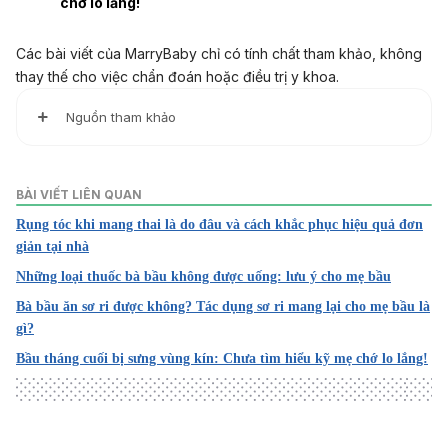
chớ lo lắng!
Các bài viết của MarryBaby chỉ có tính chất tham khảo, không
thay thế cho việc chẩn đoán hoặc điều trị y khoa.
Nguồn tham khảo
Stomach Hair During Pregnancy: Causes and Dealing Way
s
BÀI VIẾT LIÊN QUAN
Rụng tóc khi mang thai là do đâu và cách khắc phục hiệu quả đơn
https://www.newhealthadvisor.org/hairy-stomach-in-
giản tại nhà
pregnancy.html
ngày truy cập 24/03/2022
Những loại thuốc bà bầu không được uống: lưu ý cho mẹ bầu
Bà bầu ăn sơ ri được không? Tác dụng sơ ri mang lại cho mẹ bầu là
The unusual pregnancy side effect that has the internet ta
gì?
lking
Bầu tháng cuối bị sưng vùng kín: Chưa tìm hiểu kỹ mẹ chớ lo lắng!
https://www.kidspot.com.au/birth/pregnancy/real-life/the-
unusual-pregnancy-side-effect-that-has-the-internet-
talking/news-story/fa35122c5f9ccf399a96566ad8beaf75
ngày truy cập 24/03/2022