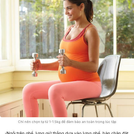
Chỉ nên chọn tạ từ 1-1.5kg để đảm bảo an toàn trong lúc tập
-Ngồi trên ghế, lưng giữ thẳng dựa vào lưng ghế, bàn chân đặt