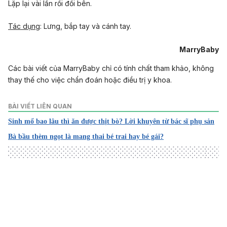
Lặp lại vài lần rồi đổi bên.
Tác dụng
: Lưng, bắp tay và cánh tay.
MarryBaby
Các bài viết của MarryBaby chỉ có tính chất tham khảo, không
thay thế cho việc chẩn đoán hoặc điều trị y khoa.
BÀI VIẾT LIÊN QUAN
Sinh mổ bao lâu thì ăn được thịt bò? Lời khuyên từ bác sĩ phụ sản
Bà bầu thèm ngọt là mang thai bé trai hay bé gái?
Loading