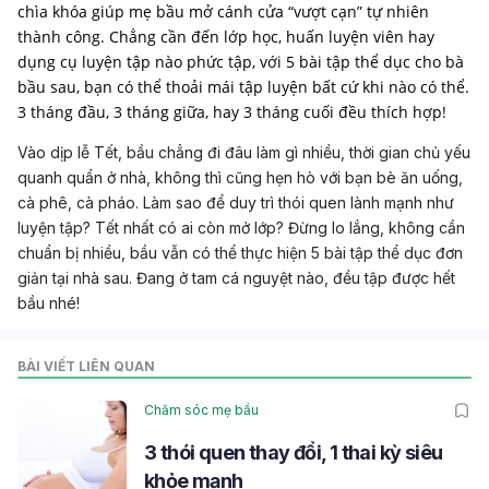
chìa khóa giúp mẹ bầu mở cánh cửa “vượt cạn” tự nhiên
thành công. Chẳng cần đến lớp học, huấn luyện viên hay
dụng cụ luyện tập nào phức tập, với 5 bài tập thể dục cho bà
bầu sau, bạn có thể thoải mái tập luyện bất cứ khi nào có thể.
3 tháng đầu, 3 tháng giữa, hay 3 tháng cuối đều thích hợp!
Vào dịp lễ Tết, bầu chẳng đi đâu làm gì nhiều, thời gian chủ yếu
quanh quẩn ở nhà, không thì cũng hẹn hò với bạn bè ăn uống,
cà phê, cà pháo. Làm sao để duy trì thói quen lành mạnh như
luyện tập? Tết nhất có ai còn mở lớp? Đừng lo lắng, không cần
chuẩn bị nhiều, bầu vẫn có thể thực hiện 5 bài tập thể dục đơn
giản tại nhà sau. Đang ở tam cá nguyệt nào, đều tập được hết
bầu nhé!
BÀI VIẾT LIÊN QUAN
Chăm sóc mẹ bầu
3 thói quen thay đổi, 1 thai kỳ siêu
khỏe mạnh