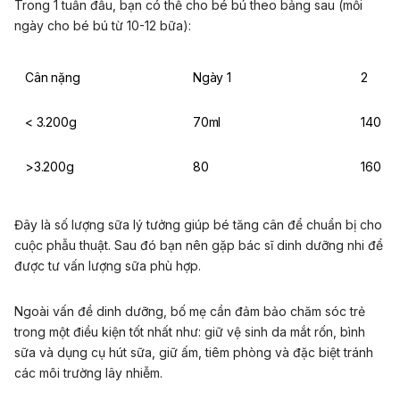
Trong 1 tuần đầu, bạn có thể cho bé bú theo bảng sau (mỗi
ngày cho bé bú từ 10-12 bữa):
Cân nặng
Ngày 1
2
< 3.200g
70ml
140
>3.200g
80
160
Đây là số lượng sữa lý tưởng giúp bé tăng cân để chuẩn bị cho
cuộc phẫu thuật. Sau đó bạn nên gặp bác sĩ dinh dưỡng nhi để
được tư vấn lượng sữa phù hợp.
Ngoài vấn đề dinh dưỡng, bố mẹ cần đảm bảo chăm sóc trẻ
trong một điều kiện tốt nhất như: giữ vệ sinh da mắt rốn, bình
sữa và dụng cụ hút sữa, giữ ấm, tiêm phòng và đặc biệt tránh
các môi trường lây nhiễm.