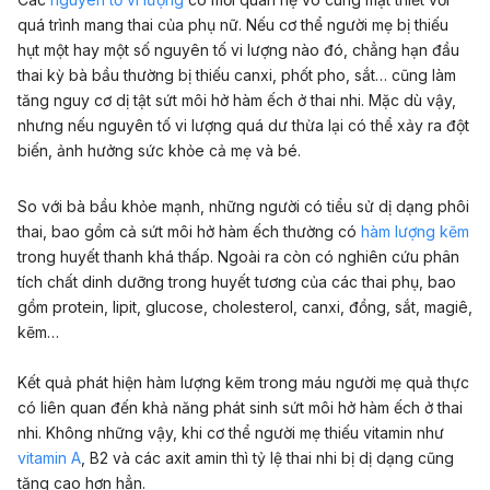
quá trình mang thai của phụ nữ. Nếu cơ thể người mẹ bị thiếu
hụt một hay một số nguyên tố vi lượng nào đó, chẳng hạn đầu
thai kỳ bà bầu thường bị thiếu canxi, phốt pho, sắt… cũng làm
tăng nguy cơ dị tật sứt môi hở hàm ếch ở thai nhi. Mặc dù vậy,
nhưng nếu nguyên tố vi lượng quá dư thừa lại có thể xảy ra đột
biến, ảnh hưởng sức khỏe cả mẹ và bé.
So với bà bầu khỏe mạnh, những người có tiểu sử dị dạng phôi
thai, bao gồm cả sứt môi hở hàm ếch thường có
hàm lượng kẽm
trong huyết thanh khá thấp. Ngoài ra còn có nghiên cứu phân
tích chất dinh dưỡng trong huyết tương của các thai phụ, bao
gồm protein, lipit, glucose, cholesterol, canxi, đồng, sắt, magiê,
kẽm…
Kết quả phát hiện hàm lượng kẽm trong máu người mẹ quả thực
có liên quan đến khả năng phát sinh sứt môi hở hàm ếch ở thai
nhi. Không những vậy, khi cơ thể người mẹ thiếu vitamin như
vitamin A
, B2 và các axit amin thì tỷ lệ thai nhi bị dị dạng cũng
tăng cao hơn hẳn.