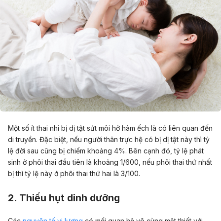
Một số ít thai nhi bị dị tật sứt môi hở hàm ếch là có liên quan đến
di truyền. Đặc biệt, nếu người thân trực hệ có bị dị tật này thì tỷ
lệ đời sau cũng bị chiếm khoảng 4%. Bên cạnh đó, tỷ lệ phát
sinh ở phôi thai đầu tiên là khoảng 1/600, nếu phôi thai thứ nhất
bị thì tỷ lệ này ở phôi thai thứ hai là 3/100.
2. Thiếu hụt dinh dưỡng
Các
nguyên tố vi lượng
có mối quan hệ vô cùng mật thiết với