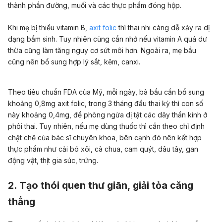
thành phần đường, muối và các thực phẩm đóng hộp.
Khi mẹ bị thiếu vitamin B,
axit folic
thì thai nhi càng dễ xảy ra dị
dạng bẩm sinh. Tuy nhiên cũng cần nhớ nếu vitamin A quá dư
thừa cũng làm tăng nguy cơ sứt môi hơn. Ngoài ra, mẹ bầu
cũng nên bổ sung hợp lý sắt, kẽm, canxi.
Theo tiêu chuẩn FDA của Mỹ, mỗi ngày, bà bầu cần bổ sung
khoảng 0,8mg axit folic, trong 3 tháng đầu thai kỳ thì con số
này khoảng 0,4mg, để phòng ngừa dị tật các dây thần kinh ở
phôi thai. Tuy nhiên, nếu mẹ dùng thuốc thì cần theo chỉ định
chặt chẽ của bác sĩ chuyên khoa, bên cạnh đó nên kết hợp
thực phẩm như cải bó xôi, cà chua, cam quýt, dâu tây, gan
động vật, thịt gia súc, trứng.
2. Tạo thói quen thư giãn, giải tỏa căng
thẳng