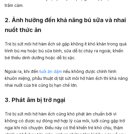
trầm cảm.
2. Ảnh hưởng đến khả năng bú sữa và nhai
nuốt thức ăn
Trẻ bị sứt môi hở hàm ếch sẽ gặp không ít khó khăn trong quá
trình bú mẹ hoặc bú sữa bình, sữa dễ bị chảy ra ngoài, khiến
bé thiếu dinh dưỡng hoặc dễ bị sặc.
Ngoài ra, khi đến
tuổi ăn dặm
nếu không được chỉnh hình
khuôn miệng, phẫu thuật dị tật sứt môi hở hàm ếch thì khả năng
nhai nuốt của trẻ cũng bị hạn chế lớn.
3. Phát âm bị trở ngại
Trẻ bị sứt môi hở hàm ếch cũng khó phát âm chuẩn bởi vì
không có được sự đóng mở hợp lý của môi, lưỡi cũng gặp trở
ngại khi nói chuyện. Điều này có thể khiến trẻ khó chịu, thậm