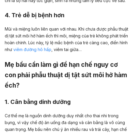
chí là sợ hãi hay tức giận, sinh ra những tâm lý tiêu cực về sau.
4. Trẻ dễ bị bệnh hơn
Mũi và miệng luôn liên quan với nhau. Khi chưa được phẫu thuật
dị tật sứt môi hở hàm ếch thì môi, miệng của trẻ không phát triển
hoàn chỉnh. Lúc này, tỷ lệ mắc bệnh của trẻ càng cao, điển hình
như
viêm đường hô hấp
, viêm tai giữa…
Mẹ bầu cần làm gì để hạn chế nguy cơ
con phải phẫu thuật dị tật sứt môi hở hàm
ếch?
1. Cân bằng dinh dưỡng
Cơ thể mẹ là nguồn dinh dưỡng duy nhất cho thai nhi trong
bụng, vì vậy chế độ ăn uống đa dạng và cân bằng là vô cùng
quan trọng. Mẹ bầu nên chú ý ăn nhiều rau và trái cây, hạn chế