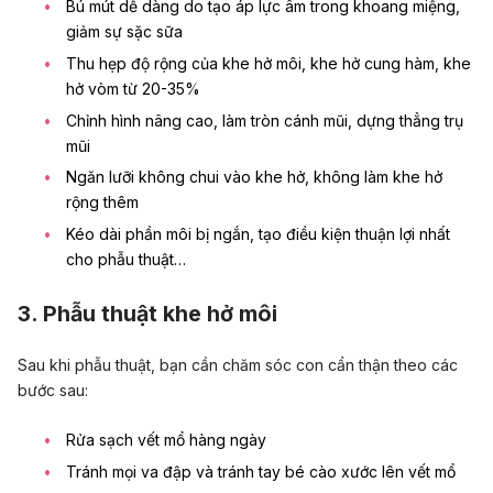
Bú mút dễ dàng do tạo áp lực âm trong khoang miệng,
giảm sự sặc sữa
Thu hẹp độ rộng của khe hở môi, khe hở cung hàm, khe
hở vòm từ 20-35%
Chỉnh hình nâng cao, làm tròn cánh mũi, dựng thẳng trụ
mũi
Ngăn lưỡi không chui vào khe hở, không làm khe hở
rộng thêm
Kéo dài phần môi bị ngắn, tạo điều kiện thuận lợi nhất
cho phẫu thuật…
3. Phẫu thuật khe hở môi
Sau khi phẫu thuật, bạn cần chăm sóc con cẩn thận theo các
bước sau:
Rửa sạch vết mổ hàng ngày
Tránh mọi va đập và tránh tay bé cào xước lên vết mổ