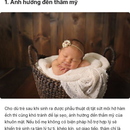
1. Ảnh hưởng đến thẩm mỹ
Cho dù trẻ sau khi sinh ra được phẫu thuật dị tật sứt môi hở hàm
ếch thì cũng khó tránh để lại sẹo, ảnh hưởng đến thẩm mỹ của
khuôn mặt. Nếu bố mẹ không có biện pháp hỗ trợ hợp lý sẽ
khiến trẻ sinh ra tâm lý tự ti, khép kín, sợ giao tiếp, thậm chí là