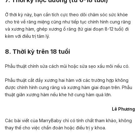
7. Thời kỳ học đường (từ 6-18 tuổi)
Ở thời kỳ này, bạn cần tích cực theo dõi chăm sóc sức khỏe
cho trẻ về răng miệng cũng như tiếp tục chỉnh hình cung răng
và xương hàm, ghép xương ổ răng (từ giai đoạn 8-12 tuổi) đi
kèm với điều trị tâm lý.
8. Thời kỳ trên 18 tuổi
Phẫu thuật chỉnh sửa cách mũi hoặc sửa sẹo xấu môi nếu có.
Phẫu thuật cắt đẩy xương hai hàm với các trường hợp không
được chỉnh hỉnh cung răng và xương hàm giai đoạn trên. Phẫu
thuật giãn xương hàm nếu khe hở cung hàm quá lớn.
Lê Phương
Các bài viết của MarryBaby chỉ có tính chất tham khảo, không
thay thế cho việc chẩn đoán hoặc điều trị y khoa.