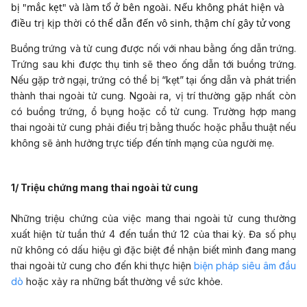
bị "mắc kẹt" và làm tổ ở bên ngoài. Nếu không phát hiện và
điều trị kịp thời có thể dẫn đến vô sinh, thậm chí gây tử vong
Buồng trứng và tử cung được nối với nhau bằng ống dẫn trứng.
Trứng sau khi được thụ tinh sẽ theo ống dẫn tới buồng trứng.
Nếu gặp trở ngại, trứng có thể bị “kẹt” tại ống dẫn và phát triển
thành thai ngoài tử cung. Ngoài ra, vị trí thường gặp nhất còn
có buồng trứng, ổ bụng hoặc cổ tử cung. Trường hợp mang
thai ngoài tử cung phải điều trị bằng thuốc hoặc phẫu thuật nếu
không sẽ ảnh hưởng trực tiếp đến tính mạng của người mẹ.
1/ Triệu chứng mang thai ngoài tử cung
Những triệu chứng của việc mang thai ngoài tử cung thường
xuất hiện từ tuần thứ 4 đến tuần thứ 12 của thai kỳ. Đa số phụ
nữ không có dấu hiệu gì đặc biệt để nhận biết mình đang mang
thai ngoài tử cung cho đến khi thực hiện
biện pháp siêu âm đầu
dò
hoặc xảy ra những bất thường về sức khỏe.