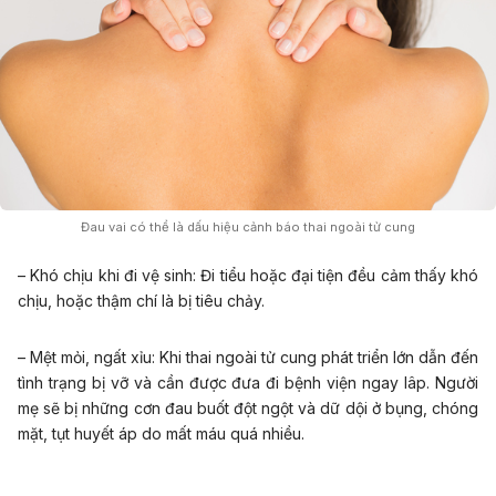
Đau vai có thể là dấu hiệu cảnh báo thai ngoài tử cung
– Khó chịu khi đi vệ sinh: Đi tiểu hoặc đại tiện đều cảm thấy khó
chịu, hoặc thậm chí là bị tiêu chảy.
– Mệt mỏi, ngất xỉu: Khi thai ngoài tử cung phát triển lớn dẫn đến
tình trạng bị vỡ và cần được đưa đi bệnh viện ngay lâp. Người
mẹ sẽ bị những cơn đau buốt đột ngột và dữ dội ở bụng, chóng
mặt, tụt huyết áp do mất máu quá nhiều.