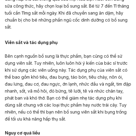
sữa công thức, hãy chọn loại bổ sung sắt. Bé từ 7 đến 11 tháng
tuổi cần 11mg sắt mỗi ngày. Khi đã chuyển sang ăn dặm, hãy
chuẩn bị cho bé những phần ngũ cốc dinh dưỡng có bổ sung
sắt.
Viên sắt và tác dụng phụ
Bên cạnh nguồn bổ sung là thực phẩm, bạn cũng có thể sử
dụng viên sắt. Tuy nhiên, luôn luôn hỏi ý kiến của bác sĩ trước
khi sử dụng các viên uống này. Tác dụng phụ của viên sắt có
thể bao gồm khó tiêu, đau bụng, táo bón, tiêu chảy, nôn ói,
đau lưng, đau cơ, đau ngực, ớn lạnh, nhức đầu và ngất, tim đập
nhanh, sốt, vã mồ hôi, đỏ bừng, tê lưỡi, tê và nhức chân tay,
phát ban và khó thở. Bạn có thể giảm nhẹ tác dụng phụ khi
dùng sắt chung với các loại thực phẩm hay nước trái cây. Tuy
nhiên, nếu có thể thì bạn nên bổ sung viên sắt khi bụng trống
để tối ưu khả năng hấp thụ sắt.
Nguy cơ quá liều