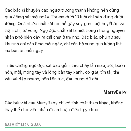
Các bác sĩ khuyến cáo người trưởng thành không nên dùng
quá 45mg sắt mỗi ngày. Trẻ em dưới 13 tuổi chỉ nên dùng dưới
40mg. Quá nhiều chất sắt có thể gây suy gan, tuột huyết áp và
thậm chí, tử vong. Ngộ độc chất sắt là một trong những nguyên
nhân phổ biến gây ra cái chết ở trẻ nhỏ. Đặc biệt, phụ nữ sau
khi sinh chỉ cần 8mg mỗi ngày, chỉ cần bổ sung qua lượng thịt
mà bạn ăn mỗi ngày.
Triệu chứng ngộ độc sắt bao gồm: tiêu chảy lẫn máu, sốt, buồn
nôn, môi, móng tay và lòng bàn tay xanh, co giật, tím tái, tim
yếu và đập nhanh, nôn liên tục, đau bụng dữ dội.
MarryBaby
Các bài viết của MarryBaby chỉ có tính chất tham khảo, không
thay thế cho việc chẩn đoán hoặc điều trị y khoa.
BÀI VIẾT LIÊN QUAN