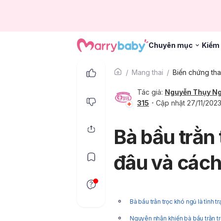
Chuyên mục
Kiểm 
Mang thai
Biến chứng tha
Tác giả:
Nguyễn Thụy N
315
Cập nhật 27/11/202
Bà bầu trằn 
đâu và các
Bà bầu trằn trọc khó ngủ là tình tr
Nguyên nhân khiến bà bầu trằn t