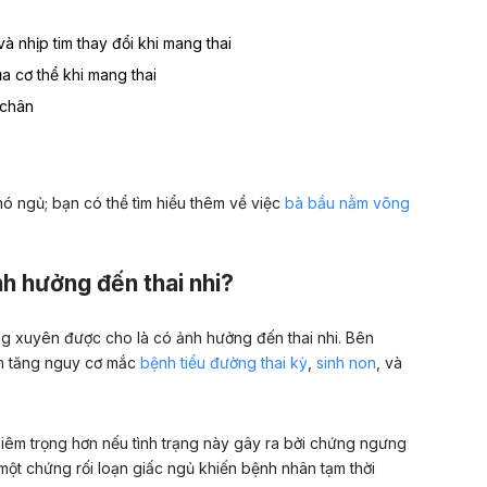
à nhịp tim thay đổi khi mang thai
ủa cơ thể khi mang thai
 chân
hó ngủ; bạn có thể tìm hiểu thêm về việc
bà bầu nằm võng
h hưởng đến thai nhi?
ng xuyên được cho là có ảnh hưởng đến thai nhi. Bên
àm tăng nguy cơ mắc
bệnh tiểu đường thai kỳ
,
sinh non
, và
iêm trọng hơn nếu tình trạng này gây ra bởi chứng ngưng
 một chứng rối loạn giấc ngủ khiến bệnh nhân tạm thời