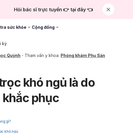
Hỏi bác sĩ trực tuyến 👉 tại đây 👈
tra sức khỏe
Cộng đồng
i kỳ
gọc Quỳnh
Tham vấn y khoa:
Phòng khám Phụ Sản
3
trọc khó ngủ là do
h khắc phục
ạng gì?
rọc khó ngủ