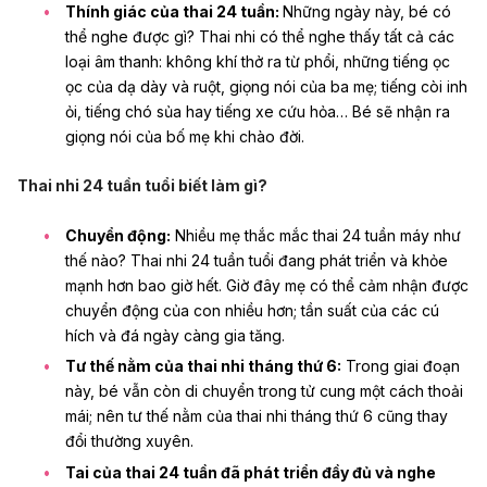
Thính giác của thai 24 tuần:
Những ngày này, bé có
thể nghe được gì? Thai nhi có thể nghe thấy tất cả các
loại âm thanh: không khí thở ra từ phổi, những tiếng ọc
ọc của dạ dày và ruột, giọng nói của ba mẹ; tiếng còi inh
ỏi, tiếng chó sủa hay tiếng xe cứu hỏa… Bé sẽ nhận ra
giọng nói của bố mẹ khi chào đời.
Thai nhi 24 tuần tuổi biết làm gì?
Chuyển động:
Nhiều mẹ thắc mắc thai 24 tuần máy như
thế nào? Thai nhi 24 tuần tuổi đang phát triển và khỏe
mạnh hơn bao giờ hết. Giờ đây mẹ có thể cảm nhận được
chuyển động của con nhiều hơn; tần suất của các cú
hích và đá ngày càng gia tăng.
Tư thế nằm của thai nhi tháng thứ 6:
Trong giai đoạn
này, bé vẫn còn di chuyển trong tử cung một cách thoải
mái; nên tư thế nằm của thai nhi tháng thứ 6 cũng thay
đổi thường xuyên.
Tai của thai 24 tuần đã phát triển đầy đủ và nghe