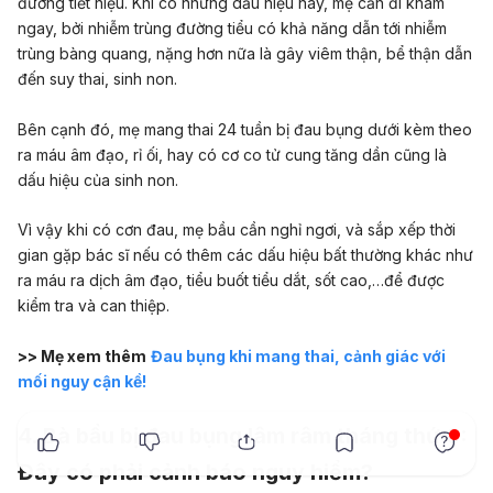
đường tiết niệu. Khi có những dấu hiệu này, mẹ cần đi khám
ngay, bởi nhiễm trùng đường tiểu có khả năng dẫn tới nhiễm
trùng bàng quang, nặng hơn nữa là gây viêm thận, bể thận dẫn
đến suy thai, sinh non.
Bên cạnh đó, mẹ mang thai 24 tuần bị đau bụng dưới kèm theo
ra máu âm đạo, rỉ ối, hay có cơ co tử cung tăng dần cũng là
dấu hiệu của
sinh non
.
Vì vậy khi có cơn đau, mẹ bầu cần nghỉ ngơi, và sắp xếp thời
gian gặp bác sĩ nếu có thêm các dấu hiệu bất thường khác như
ra máu ra dịch âm đạo, tiểu buốt tiểu dắt, sốt cao,…để được
kiểm tra và can thiệp.
>> Mẹ xem thêm
Đau bụng khi mang thai, cảnh giác với
mối nguy cận kề!
x
4. Bà bầu bị đau bụng lâm râm tháng thứ 6:
Đây có phải cảnh báo nguy hiểm?