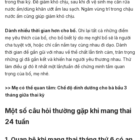
trong thai kỳ. Để giảm khó chịu, sau khi đi vệ sinh mẹ cần rửa
nước ấm/dùng khăn ướt ẩm lau sạch. Ngâm vùng trĩ trong chậu
nước ấm cũng giúp giảm khó chịu.
Dành nhiều thời gian hơn cho bố.
Ghi lại tất cả những điểm
mẹ yêu thích của bố, cho bố biết lý do mẹ nghĩ bố sẽ là người
cha tuyệt vời, hoặc chỉ cần nắm tay cùng nhau đi dạo. Dành
thời gian để gần gũi với nhau về thể chất lẫn tình cảm, trân trọng
những gì đã gắn kết và khiến hai người yêu thương nhau. Thử
làm điều gì đó ít nhất một lần/tuần để chứng minh tầm quan
trọng của bố, mẹ nhé.
>> Mẹ có thể quan tâm:
Chế độ dinh dưỡng cho bà bầu 3
tháng giữa thai kỳ
Một số câu hỏi thường gặp khi mang thai
24 tuần
1. Quan hệ khi mang thai tháng thứ 6 có an