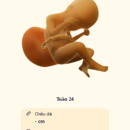
Tuần 24
Chiều dài
-
cm