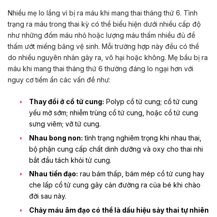
Nhiều mẹ lo lắng vì bị ra máu khi mang thai tháng thứ 6. Tình
trạng ra máu trong thai kỳ có thể biểu hiện dưới nhiều cấp độ
như những đốm máu nhỏ hoặc lượng máu thấm nhiều đủ để
thấm ướt miếng băng vệ sinh. Mỗi trường hợp này đều có thể
do nhiều nguyên nhân gây ra, vô hại hoặc không. Mẹ bầu bị ra
máu khi mang thai tháng thứ 6 thường đáng lo ngại hơn với
nguy cơ tiềm ẩn các vấn đề như:
Thay đổi ở cổ tử cung:
Polyp cổ tử cung; cổ tử cung
yếu mở sớm; nhiễm trùng cổ tử cung, hoặc cổ tử cung
sưng viêm; vỡ tử cung.
Nhau bong non:
tình trạng nghiêm trọng khi nhau thai,
bộ phận cung cấp chất dinh dưỡng và oxy cho thai nhi
bắt đầu tách khỏi tử cung.
Nhau tiền đạo:
rau bám thấp, bám mép cổ tử cung hay
che lấp cổ tử cung gây cản đường ra của bé khi chào
đời sau này.
Chảy máu âm đạo có thể là dấu hiệu sảy thai tự nhiên