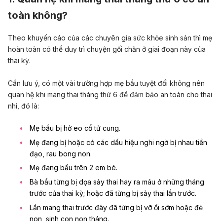
toàn không?
Theo khuyến cáo của các chuyên gia sức khỏe sinh sản thì mẹ
hoàn toàn có thể duy trì chuyện gối chăn ở giai đoạn này của
thai kỳ.
Cần lưu ý, có một vài trường hợp mẹ bầu tuyệt đối không nên
quan hệ khi mang thai tháng thứ 6 để đảm bảo an toàn cho thai
nhi, đó là:
Mẹ bầu bị hở eo
cổ tử cung
.
Mẹ đang bị hoặc có các dấu hiệu nghi ngờ bị nhau tiền
đạo, rau bong non.
Mẹ đang bầu trên 2 em bé.
Bà bầu từng bị dọa sảy thai hay ra máu ở những tháng
trước của thai kỳ; hoặc đã từng bị
sảy thai
lần trước.
Lần mang thai trước đây đã từng bị vỡ ối sớm hoặc đẻ
non, sinh con non tháng.