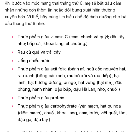
Khi bước vào mốc mang thai tháng thứ 6, mẹ sẽ bắt đầu cảm
nhận những cơn thèm ăn hoặc đói bụng xuất hiện thường
xuyên hơn. Vì thế, hãy cùng tìm hiểu chế độ dinh dưỡng cho bà
bầu tháng thứ 6 nhé:
Thực phẩm giàu vitamin C (cam, chanh và quýt; dâu tây;
nho; bắp cải; khoai lang; ớt chuông.)
Rau củ quả và trái cây
Uống nhiều nước
Thực phẩm giàu axit folic (bánh mì, ngũ cốc nguyên hạt,
rau xanh (bông cải xanh, rau bó xôi và rau diếp), hạt
lanh, hạt hướng dương, bí ngô, hạt vừng (hạt mè), đậu
phộng, hạnh nhân, đậu bắp, đậu Hà Lan, nho, chuối.)
Thực phẩm giàu protein
Thực phẩm giàu carbohydrate (yến mạch, hạt quinoa
(diêm mạch), chuối, khoai lang, cam, bưởi, việt quất, táo,
đậu gà, đậu tây.)