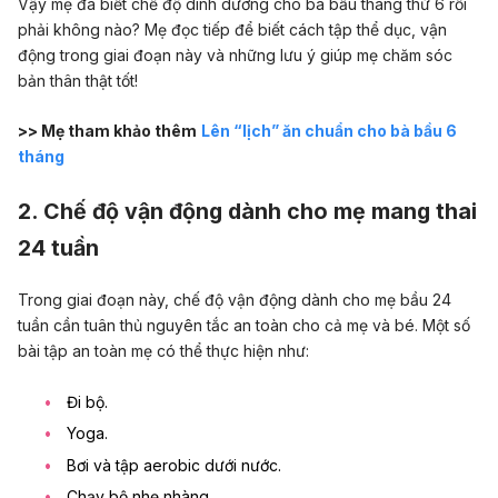
Vậy mẹ đã biết chế độ dinh dưỡng cho bà bầu tháng thứ 6 rồi
phải không nào? Mẹ đọc tiếp để biết cách tập thể dục, vận
động trong giai đoạn này và những lưu ý giúp mẹ chăm sóc
bản thân thật tốt!
>> Mẹ tham khảo thêm
Lên “lịch” ăn chuẩn cho bà bầu 6
tháng
2. Chế độ vận động dành cho mẹ mang thai
24 tuần
Trong giai đoạn này, chế độ vận động dành cho mẹ bầu 24
tuần cần tuân thủ nguyên tắc an toàn cho cả mẹ và bé. Một số
bài tập an toàn mẹ có thể thực hiện như:
Đi bộ.
Yoga.
Bơi và tập aerobic dưới nước.
Chạy bộ nhẹ nhàng.