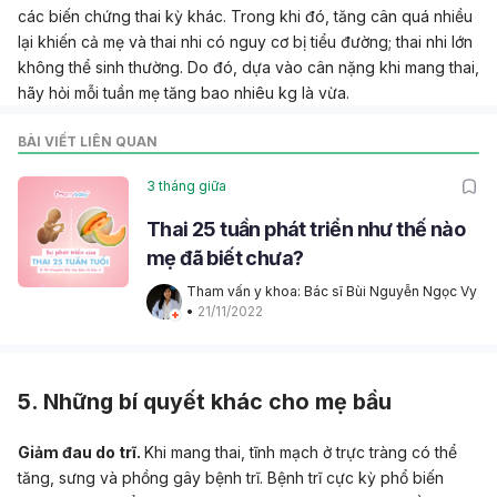
các biến chứng thai kỳ khác. Trong khi đó, tăng cân quá nhiều
lại khiến cả mẹ và thai nhi có nguy cơ bị tiểu đường; thai nhi lớn
không thể sinh thường. Do đó, dựa vào cân nặng khi mang thai,
hãy hỏi mỗi tuần mẹ tăng bao nhiêu kg là vừa.
BÀI VIẾT LIÊN QUAN
3 tháng giữa
Thai 25 tuần phát triển như thế nào
mẹ đã biết chưa?
Tham vấn y khoa: Bác sĩ Bùi Nguyễn Ngọc Vy
• 
21/11/2022
5. Những bí quyết khác cho mẹ bầu
Giảm đau do trĩ.
Khi mang thai, tĩnh mạch ở trực tràng có thể
tăng, sưng và phồng gây bệnh trĩ. Bệnh trĩ cực kỳ phổ biến