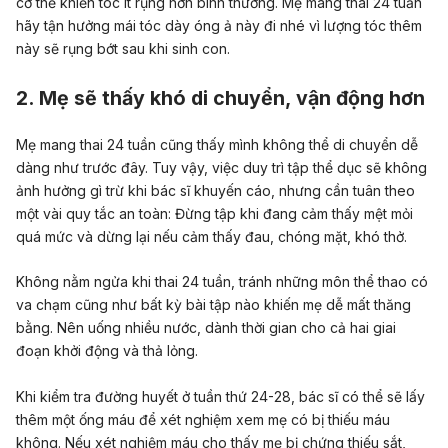
cơ thể khiến tóc ít rụng hơn bình thường. Mẹ mang thai 24 tuần
hãy tận hưởng mái tóc dày óng ả này đi nhé vì lượng tóc thêm
này sẽ rụng bớt sau khi sinh con.
2. Mẹ sẽ thấy khó di chuyển, vận động hơn
Mẹ mang thai 24 tuần cũng thấy mình không thể di chuyển dễ
dàng như trước đây. Tuy vậy, việc duy trì tập thể dục sẽ không
ảnh hưởng gì trừ khi bác sĩ khuyến cáo, nhưng cần tuân theo
một vài quy tắc an toàn: Đừng tập khi đang cảm thấy mệt mỏi
quá mức và dừng lại nếu cảm thấy đau, chóng mặt, khó thở.
Không nằm ngửa khi thai 24 tuần, tránh những môn thể thao có
va chạm cũng như bất kỳ bài tập nào khiến mẹ dễ mất thăng
bằng. Nên uống nhiều nước, dành thời gian cho cả hai giai
đoạn khởi động và thả lỏng.
Khi kiểm tra đường huyết ở tuần thứ 24-28, bác sĩ có thể sẽ lấy
thêm một ống máu để xét nghiệm xem mẹ có bị thiếu máu
không. Nếu xét nghiệm máu cho thấy mẹ bị chứng thiếu sắt,