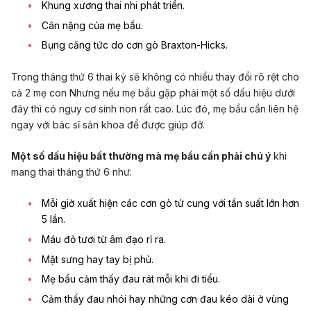
Khung xương thai nhi phát triển.
Cân nặng của mẹ bầu.
Bụng căng tức do cơn gò Braxton-Hicks.
Trong tháng thứ 6 thai kỳ sẽ không có nhiều thay đổi rõ rệt cho
cả 2 mẹ con Nhưng nếu mẹ bầu gặp phải một số dấu hiệu dưới
đây thì có nguy cơ sinh non rất cao. Lúc đó, mẹ bầu cần liên hệ
ngay với bác sĩ sản khoa để được giúp đỡ.
Một số dấu hiệu bất thường mà mẹ bầu cần phải chú ý
khi
mang thai tháng thứ 6 như:
Mỗi giờ xuất hiện các cơn gò tử cung với tần suất lớn hơn
5 lần.
Máu đỏ tươi từ âm đạo rỉ ra.
Mặt sưng hay tay bị phù.
Mẹ bầu cảm thấy đau rát mỗi khi đi tiểu.
Cảm thấy đau nhói hay những cơn đau kéo dài ở vùng