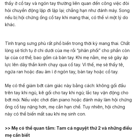
thấy ở cổ tay và ngón tay thường liên quan đến công việc đòi
hỏi chuyển động lặp đi lặp lại; chẳng hạn như đánh máy. Song
nếu bị hội chứng ống cổ tay khi mang thai, có thể vì một lý do
khác.
Tình trạng sưng phù rất phổ biến trong thời kỳ mang thai. Chất
lỏng sẽ tích tụ ở chi dưới của mẹ rồi “phân phối” cho phần còn
lại của cơ thể; bao gồm cả bàn tay. Khi mẹ nằm, mẹ sẽ gây áp
lực lên dây thần kinh chạy qua cổ tay. Vì thế, mẹ sẽ thấy tê,
ngứa ran hoặc đau âm ỉ ở ngón tay, bàn tay hoặc cổ tay.
Mẹ có thể giảm bớt cảm giác này bằng cách: không gối đầu
trên tay khi ngủ, kê gối cho tay khi ngủ; lắc tay vận động cho
bớt mỏi. Nếu việc chơi đàn piano hoặc đánh máy làm hội chứng
ống cổ tay nặng hơn, mẹ cần hạn chế. Tuy nhiên, hội chứng
này có thể biến mất sau khi mẹ sinh con.
>> Mẹ có thể quan tâm:
Tam cá nguyệt thứ 2 và những điều
mẹ cần biết