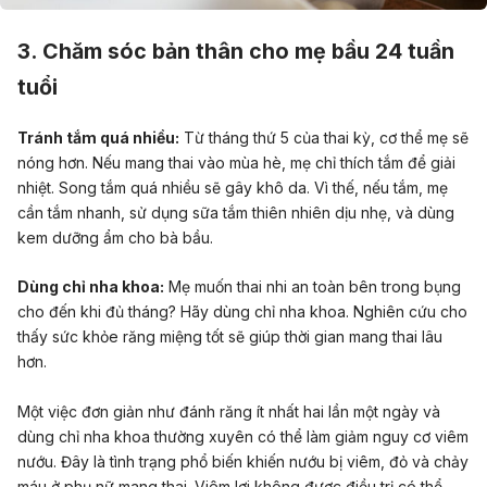
3. Chăm sóc bản thân cho mẹ bầu 24 tuần
tuổi
Tránh tắm quá nhiều:
Từ tháng thứ 5 của thai kỳ, cơ thể mẹ sẽ
nóng hơn. Nếu mang thai vào mùa hè, mẹ chỉ thích tắm để giải
nhiệt. Song tắm quá nhiều sẽ gây khô da. Vì thế, nếu tắm, mẹ
cần tắm nhanh, sử dụng sữa tắm thiên nhiên dịu nhẹ, và dùng
kem dưỡng ẩm cho bà bầu.
Dùng chỉ nha khoa:
Mẹ muốn thai nhi an toàn bên trong bụng
cho đến khi đủ tháng? Hãy dùng chỉ nha khoa. Nghiên cứu cho
thấy sức khỏe răng miệng tốt sẽ giúp thời gian mang thai lâu
hơn.
Một việc đơn giản như đánh răng ít nhất hai lần một ngày và
dùng chỉ nha khoa thường xuyên có thể làm giảm nguy cơ viêm
nướu. Đây là tình trạng phổ biến khiến nướu bị viêm, đỏ và chảy
máu ở phụ nữ mang thai. Viêm lợi không được điều trị có thể