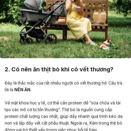
2. Có nên ăn thịt bò khi có vết thương?
Đây là thắc mắc của rất nhiều người có vết thương hở. Câu trả
lời là
NÊN ĂN
.
Về mặt khoa học y tế, cơ thể cần protein để “sửa chữa và tái
tạo các mô cơ bị tổn thương”. Thịt bò là nguồn cung cấp
protein chất lượng cao nhất, giúp đẩy nhanh quá trình kéo da
non và lấp đầy vết cắt phẫu thuật. Ngoài ra, Kẽm trong thịt bò
đóng vai trò thiết yếu trong việc phục hồi tế bào.