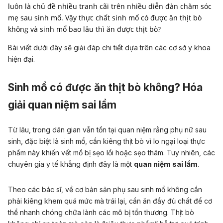
luôn là chủ đề nhiều tranh cãi trên nhiều diễn đàn chăm sóc
mẹ sau sinh mổ. Vậy thực chất sinh mổ có được ăn thịt bò
không và sinh mổ bao lâu thì ăn được thịt bò?
Bài viết dưới đây sẽ giải đáp chi tiết dựa trên các cơ sở y khoa
hiện đại.
Sinh mổ có được ăn thịt bò không? Hóa
giải quan niệm sai lầm
Từ lâu, trong dân gian vẫn tồn tại quan niệm rằng phụ nữ sau
sinh, đặc biệt là
sinh mổ
, cần kiêng thịt bò vì lo ngại loại thực
phẩm này khiến vết mổ bị sẹo lồi hoặc sẹo thâm. Tuy nhiên, các
chuyên gia y tế khẳng định đây là một
quan niệm sai lầm
.
Theo các bác sĩ, về cơ bản sản phụ sau sinh mổ không cần
phải kiêng khem quá mức mà trái lại, cần ăn đầy đủ chất để cơ
thể nhanh chóng chữa lành các mô bị tổn thương. Thịt bò