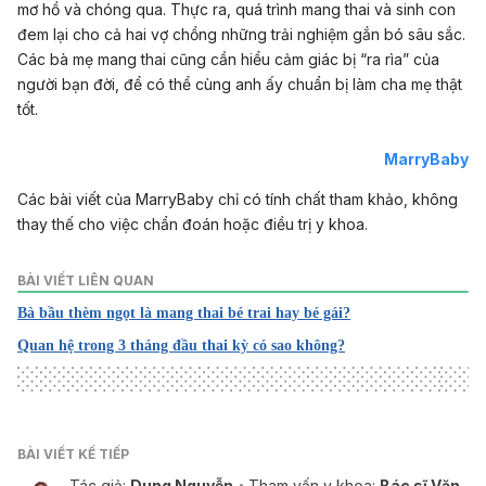
mơ hồ và chóng qua. Thực ra, quá trình mang thai và sinh con
đem lại cho cả hai vợ chồng những trải nghiệm gắn bó sâu sắc.
Các bà mẹ mang thai cũng cần hiểu cảm giác bị “ra rìa” của
người bạn đời, để có thể cùng anh ấy chuẩn bị làm cha mẹ thật
tốt.
MarryBaby
Các bài viết của MarryBaby chỉ có tính chất tham khảo, không
thay thế cho việc chẩn đoán hoặc điều trị y khoa.
BÀI VIẾT LIÊN QUAN
Bà bầu thèm ngọt là mang thai bé trai hay bé gái?
Quan hệ trong 3 tháng đầu thai kỳ có sao không?
BÀI VIẾT KẾ TIẾP
Tác giả:
Dung Nguyễn
Tham vấn y khoa:
Bác sĩ Văn