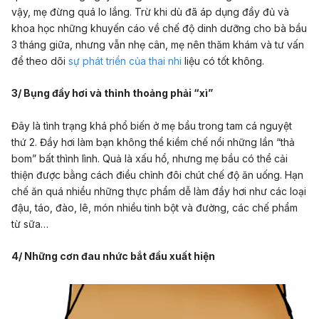
vậy, mẹ đừng quá lo lắng. Trừ khi dù đã áp dụng đầy đủ và
khoa học những khuyến cáo về chế độ dinh dưỡng cho bà bầu
3 tháng giữa, nhưng vẫn nhẹ cân, mẹ nên thăm khám và tư vấn
để theo dõi
sự phát triển của thai nhi
liệu có tốt không.
3/ Bụng đầy hơi và thỉnh thoảng phải “xì”
Đây là tình trạng khá phổ biến ở mẹ bầu trong tam cá nguyệt
thứ 2. Đầy hơi làm bạn không thể kiềm chế nổi những lần “thả
bom” bất thình lình. Quả là xấu hổ, nhưng mẹ bầu có thể cải
thiện được bằng cách điều chỉnh đôi chút chế độ ăn uống. Hạn
chế ăn quá nhiều những thực phẩm dễ làm đầy hơi như các loại
đậu, táo, đào, lê, món nhiều tinh bột và đường, các chế phẩm
từ sữa…
4/ Những cơn đau nhức bắt đầu xuất hiện