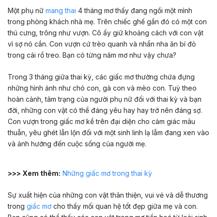
Một phụ nữ
mang thai
4 tháng mơ thấy đang ngồi một mình
trong phòng khách nhà mẹ. Trên chiếc ghế gần đó có một con
thú cưng, trông như vượn. Cô ấy giữ khoảng cách với con vật
vì sợ nó cắn. Con vượn cứ trèo quanh và nhẩn nha ăn bí đỏ
trong cái rổ treo. Bạn có từng năm mơ như vậy chưa?
Trong 3 tháng giữa thai kỳ, các giấc mơ thường chứa đựng
những hình ảnh như chó con, gà con và mèo con. Tuỳ theo
hoàn cảnh, tâm trạng của người phụ nữ đối với thai kỳ và bạn
đời, những con vật có thể đáng yêu hay hay trở nên đáng sợ.
Con vượn trong giấc mơ kể trên đại diện cho cảm giác mâu
thuẫn, yêu ghét lẫn lộn đối với một sinh linh lạ lẫm đang xen vào
và ảnh hưởng đến cuộc sống của người mẹ.
>>> Xem thêm:
Những giấc mơ trong thai kỳ
Sự xuất hiện của những con vật thân thiện, vui vẻ và dễ thương
trong
giấc mơ
cho thấy mối quan hệ tốt đẹp giữa mẹ và con.