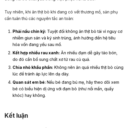
Tuy nhiên, khi ăn thịt bò khi đang có vết thương mổ, sản phụ
cần tuân thủ các nguyên tắc an toàn:
Phải nấu chín kỹ:
Tuyệt đối không ăn thịt bò tái vì nguy cơ
nhiễm giun sán và ký sinh trùng, ảnh hưởng đến hệ tiêu
hóa vốn đang yếu sau mổ.
Kết hợp nhiều rau xanh:
Ăn nhiều đạm dễ gây táo bón,
do đó cần bổ sung chất xơ từ rau củ quả.
Chia nhỏ khẩu phần:
Không nên ăn quá nhiều thịt bò cùng
lúc để tránh áp lực lên dạ dày.
Quan sát em bé:
Nếu bé đang bú mẹ, hãy theo dõi xem
bé có biểu hiện dị ứng với đạm bò (như nổi mẩn, quấy
khóc) hay không.
Kết luận