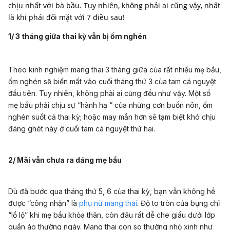
chịu nhất với bà bầu. Tuy nhiên, không phải ai cũng vậy, nhất
là khi phải đối mặt với 7 điều sau!
1/ 3 tháng giữa thai kỳ vẫn bị ốm nghén
Theo kinh nghiệm mang thai 3 tháng giữa của rất nhiều mẹ bầu,
ốm nghén sẽ biến mất vào cuối tháng thứ 3 của tam cá nguyệt
đầu tiên. Tuy nhiên, không phải ai cũng đều như vậy. Một số
mẹ bầu phải chịu sự “hành hạ “ của những cơn buồn nôn, ốm
nghén suốt cả thai kỳ; hoặc may mắn hơn sẽ tạm biệt khó chịu
đáng ghét này ở cuối tam cá nguyệt thứ hai.
2/ Mãi vẫn chưa ra dáng mẹ bầu
Dù đã bước qua tháng thứ 5, 6 của thai kỳ, bạn vẫn không hề
được “công nhận” là
phụ nữ mang thai
. Độ to tròn của bụng chỉ
“lồ lộ” khi mẹ bầu khỏa thân, còn đâu rất dễ che giấu dưới lớp
quần áo thường ngày. Mang thai con so thường nhỏ xinh như