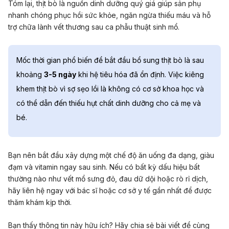
Tóm lại, thịt bò là nguồn dinh dưỡng quý giá giúp sản phụ
nhanh chóng phục hồi sức khỏe, ngăn ngừa thiếu máu và hỗ
trợ chữa lành vết thương sau ca phẫu thuật sinh mổ.
Mốc thời gian phổ biến để bắt đầu bổ sung thịt bò là sau
khoảng
3-5 ngày
khi hệ tiêu hóa đã ổn định. Việc kiêng
khem thịt bò vì sợ sẹo lồi là không có cơ sở khoa học và
có thể dẫn đến thiếu hụt chất dinh dưỡng cho cả mẹ và
bé.
Bạn nên bắt đầu xây dựng một chế độ ăn uống đa dạng, giàu
đạm và vitamin ngay sau sinh. Nếu có bất kỳ dấu hiệu bất
thường nào như vết mổ sưng đỏ, đau dữ dội hoặc rò rỉ dịch,
hãy liên hệ ngay với bác sĩ hoặc cơ sở y tế gần nhất để được
thăm khám kịp thời.
Bạn thấy thông tin này hữu ích? Hãy chia sẻ bài viết để cùng