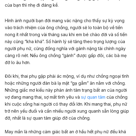
của bạn thì nhẹ đi đáng kể.
Hình ảnh người bạn đời mang vác nặng cho thấy sự kỳ vọng
vào trách nhiệm của ông chồng, người sẽ lo toàn bộ về tiền
nong ít nhất trong vài tháng sau khi em bé chào đời và số tiền
này cũng “kha khá”. Số hành lý sẽ tăng theo trọng lượng của
người phụ nữ, cũng đồng nghĩa với gánh nặng tài chính ngày
càng rõ nét. Nếu ông chồng “gánh” được gấp đôi, các bà mẹ
đỡ lo âu hơn.
Đôi khi, thai phụ gặp phải ác mộng, ví dụ như chồng ngoại tình
hoặc những người đàn bà lạ mặt “gạ gẫm” ăn nằm với chồng.
Những giấc mơ kiểu này phản ánh tâm trạng bất an của người
vợ đang mang thai, sợ mất tình yêu và
sự quan tâm
của chồng
khi cuộc sống hai người có thay đổi lớn. Khi mang thai, phụ nữ
trở nên yếu đuối và cần nhiều người xung quanh sẵn lòng giúp
đỡ, nhất là sự quan tâm giúp đỡ của chồng.
May mắn là những cảm giác bất an ở hầu hết phụ nữ đều khá