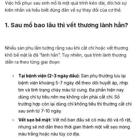
Việc hồi phục sau sinh mổ là một quá trình kéo dài, đòi hỏi sự
kiên nhẫn và hiểu biết đúng đắn về sự thay đổi của cơ thể.
1. Sau mổ bao lâu thì vết thương lành hẳn?
Nhiều sản phụ lầm tưởng rằng sau khi cắt chỉ hoặc vết thương
khô bề mặt là đã “lành hẳn”. Tuy nhiên, quá trình lành thương
diễn ra theo từng giai đoạn:
Tại bệnh viện (2-3 ngày đầu):
Sản phụ thường lưu lại
bệnh viện khoảng 5-7 ngày để theo dõi huyết áp, nhịp
tim và tình trạng chảy máu tử cung. Đa phần hiện nay
dùng chỉ tự tiêu nên mẹ không cần phải cắt chỉ. Số
trường hợp còn lại dùng chỉ không tiêu thì thường cắt chỉ
sau sinh từ 7-10 ngày.
Vết sẹo bề mặt:
Vết mổ ban đầu sẽ có màu đỏ và rõ rệt,
nhưng sẽ mờ dần theo thời gian thành một vết sẹo mỏng
màu trắng hoặc nâu tùy cơ địa.