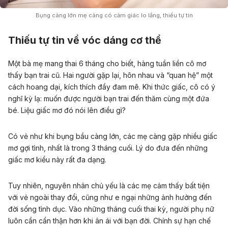
Bụng càng lớn mẹ càng có cảm giác lo lắng, thiếu tự tin
Thiếu tự tin về vóc dáng cơ thể
Một bà mẹ mang thai 6 tháng cho biết, hàng tuần liền cô mơ
thấy bạn trai cũ. Hai người gặp lại, hôn nhau và “quan hệ” một
cách hoang dại, kích thích đầy đam mê. Khi thức giấc, cô có ý
nghĩ kỳ lạ: muốn được người bạn trai đến thăm cùng một đứa
bé. Liệu giấc mơ đó nói lên điều gì?
Có vẻ như khi bụng bầu càng lớn, các mẹ càng gặp nhiều giấc
mơ gợi tình, nhất là trong 3 tháng cuối. Lý do đưa đến những
giấc mơ kiểu này rất đa dạng.
Tuy nhiên, nguyên nhân chủ yếu là các mẹ cảm thấy bất tiện
với vẻ ngoài thay đổi, cũng như e ngại những ảnh hưởng đến
đời sống tình dục. Vào những tháng cuối thai kỳ, người phụ nữ
luôn cần cẩn thận hơn khi ân ái với bạn đời. Chính sự hạn chế