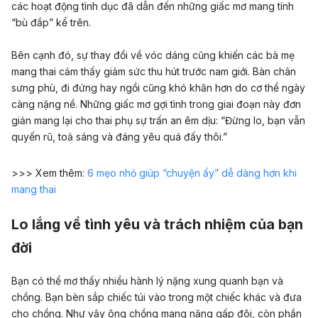
các hoạt động tình dục đã dẫn đến những giấc mơ mang tính
“bù đắp” kể trên.
Bên cạnh đó, sự thay đổi về vóc dáng cũng khiến các bà mẹ
mang thai cảm thấy giảm sức thu hút trước nam giới. Bàn chân
sưng phù, đi đứng hay ngồi cũng khó khăn hơn do cơ thể ngày
càng nặng nề. Những giấc mơ gợi tình trong giai đoạn này đơn
giản mang lại cho thai phụ sự trấn an êm dịu: “Đừng lo, bạn vẫn
quyến rũ, toả sáng và đáng yêu quá đấy thôi.”
>>> Xem thêm:
6 mẹo nhỏ giúp “chuyện ấy” dễ dàng hơn khi
mang thai
Lo lắng về tình yêu và trách nhiệm của bạn
đời
Bạn có thể mơ thấy nhiều hành lý nặng xung quanh bạn và
chồng. Bạn bèn sắp chiếc túi vào trong một chiếc khác và đưa
cho chồng. Như vậy ông chồng mang nặng gấp đôi, còn phần