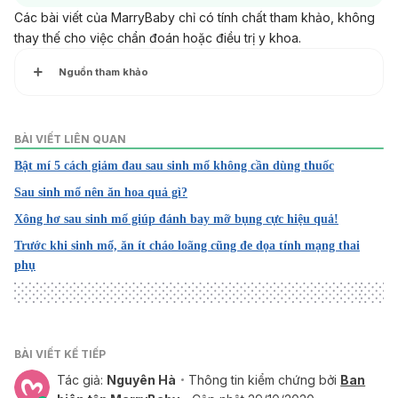
Các bài viết của MarryBaby chỉ có tính chất tham khảo, không
thay thế cho việc chẩn đoán hoặc điều trị y khoa.
Nguồn tham khảo
Mẹ sau sinh ăn thịt bò được không?
BÀI VIẾT LIÊN QUAN
https://benhvientantao.com/me-sau-sinh-an-thit-bo-duoc-
Bật mí 5 cách giảm đau sau sinh mổ không cần dùng thuốc
khong/
Sau sinh mổ nên ăn hoa quả gì?
Ngày truy cập: 15/6/2026
Xông hơ sau sinh mổ giúp đánh bay mỡ bụng cực hiệu quả!
Kiêng ăn sau sinh mổ
Trước khi sinh mổ, ăn ít cháo loãng cũng đe dọa tính mạng thai
phụ
https://tudu.com.vn/vn/suc-khoe-phu-nu/kieng-an-sau-
sinh-mo/
Ngày truy cập: 15/6/2026
BÀI VIẾT KẾ TIẾP
Recovery after C-Section
Tác giả:
Nguyên Hà
Thông tin kiểm chứng bởi
Ban
https://www.nhs.uk/tests-and-treatments/caesarean-