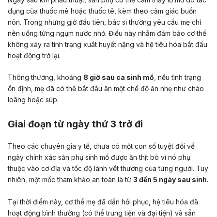
dụng của thuốc mê hoặc thuốc tê, kèm theo cảm giác buồn
nôn. Trong những giờ đầu tiên, bác sĩ thường yêu cầu mẹ chỉ
nên uống từng ngụm nước nhỏ. Điều này nhằm đảm bảo cơ thể
không xảy ra tình trạng xuất huyết nặng và hệ tiêu hóa bắt đầu
hoạt động trở lại.
Thông thường, khoảng
8 giờ sau ca sinh mổ
, nếu tình trạng
ổn định, mẹ đã có thể bắt đầu ăn một chế độ ăn nhẹ như cháo
loãng hoặc súp.
Giai đoạn từ ngày thứ 3 trở đi
Theo các chuyên gia y tế, chưa có một con số tuyệt đối về
ngày chính xác sản phụ sinh mổ được ăn thịt bò vì nó phụ
thuộc vào cơ địa và tốc độ lành vết thương của từng người. Tuy
nhiên, một mốc tham khảo an toàn là từ
3 đến 5 ngày sau sinh
.
Tại thời điểm này, cơ thể mẹ đã dần hồi phục, hệ tiêu hóa đã
hoạt động bình thường (có thể trung tiện và đại tiện) và sẵn