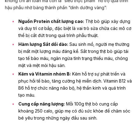
không chỉ an toàn mà còn là “siêu thực phẩm” hỗ trợ quá trình
hậu phẫu nhờ bảng thành phần “dinh dưỡng vàng”:
Nguồn Protein chất lượng cao:
Thịt bò giúp xây dựng
và duy trì cơ bắp, đặc biệt là vai trò sửa chữa các mô cơ
thể bị cắt đứt trong quá trình phẫu thuật.
Hàm lượng Sắt dồi dào:
Sau sinh mổ, người mẹ thường
bị mất một lượng máu đáng kể. Sắt trong thịt bò giúp tái
tạo tế bào máu, ngăn ngừa tình trạng
thiếu máu
, chóng
mặt và mệt mỏi hậu sản.
Kẽm và Vitamin nhóm B:
Kẽm hỗ trợ sự phát triển và
phục hồi tế bào, tăng cường hệ miễn dịch.
Vitamin B12
và
B6 hỗ trợ chức năng não bộ, hệ thần kinh và quá trình
tạo máu.
Cung cấp năng lượng:
Mỗi 100g thịt bò cung cấp
khoảng 250 calo, giúp mẹ có đủ sức khỏe để chăm sóc
bé yêu trong những ngày đầu sau sinh.