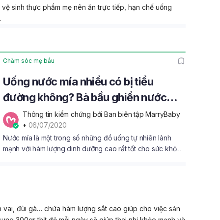
vệ sinh thực phẩm mẹ nên ăn trực tiếp, hạn chế uống
.
Chăm sóc mẹ bầu
Uống nước mía nhiều có bị tiểu
đường không? Bà bầu ghiền nước
mía nên biết
Thông tin kiểm chứng bởi Ban biên tập MarryBaby
• 
06/07/2020
Nước mía là một trong số những đồ uống tự nhiên lành
mạnh với hàm lượng dinh dưỡng cao rất tốt cho sức khỏe.
Nhưng uống như thế nào cho đúng cách và uống nước
mía nhiều có bị tiểu đường không luôn là vấn đề bận tậm
của mọi bà bầu.
 lợn vai, đùi gà… chứa hàm lượng sắt cao giúp cho việc sản
 sung 300gr thịt đỏ mỗi ngày sẽ giúp thai nhi khỏe mạnh và