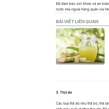
Để đảm bảo sức khỏe và an toàn 
nước mía ngoài hàng quán vỉa hè
BÀI VIẾT LIÊN QUAN
3. Thịt đỏ
Các loại thịt đỏ như thịt bò, thịt
sinh máu nuôi dưỡng thai nhi. Bổ