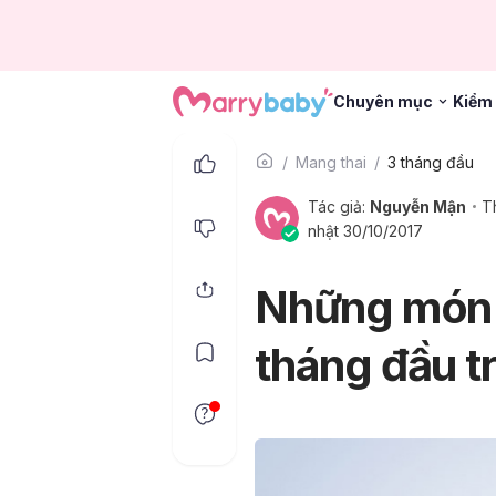
Chuyên mục
Kiểm 
Mang thai
3 tháng đầu
Tác giả:
Nguyễn Mận
T
nhật 30/10/2017
Những món ă
tháng đầu tr