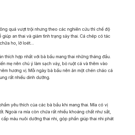
ng quá vượt trội nhưng theo các nghiên cứu thì chế độ
giúp an thai và giảm tình trạng sảy thai. Cá chép có tác
 chữa ho, lở loét…
 thích hợp nhất với bà bầu mang thai những tháng đầu.
iến mẹ nên chú ý làm sạch vảy, bỏ ruột cá và thêm vào
g thêm hương vị. Mỗi ngày bà bầu nên ăn một chén cháo cá
ung rất nhiều dinh dưỡng.
 phẩm yêu thích của các bà bầu khi mang thai. Mía có vị
 tốt. Ngoài ra mía còn chứa rất nhiều khoáng chất như sắt,
g cấp máu nuôi dưỡng thai nhi, góp phần giúp thai nhi phát