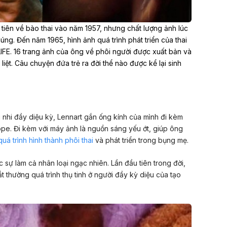
tiên về bào thai vào năm 1957, nhưng chất lượng ảnh lúc
húng. Đến năm 1965,
hình ảnh quá trình phát triển của
thai
 LIFE. 16 trang ảnh của ông về phôi người được xuất bản và
iệt. Câu chuyện đứa trẻ ra đời thể nào được kể lại sinh
nhi đầy diệu kỳ, Lennart gắn ống kính của mình đi kèm
ope. Đi kèm với máy ảnh là nguồn sáng yếu ớt, giúp ông
quá trình hình thành phôi thai
và phát triển trong bụng mẹ.
sự làm cả nhân loại ngạc nhiên. Lần đầu tiên trong đời,
t thường quá trình thụ tinh ở người đầy kỳ diệu của tạo