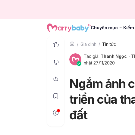
Chuyên mục
Kiểm 
Gia đình
Tin tức
Tác giả:
Thanh Ngọc
T
nhật 27/11/2020
Ngắm ảnh ch
triển của th
đất