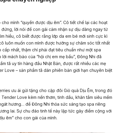
cô cho mình “quyền được dịu êm”. Cô tiết chế lại các hoạt
 đứng, lời nói để con gái cảm nhận sự dịu dàng ngay từ
tìm hiểu, cô biết được rằng lớp da em bé mới sinh cực kì
cô luôn muốn con mình được hưởng sự chăm sóc tốt nhất
cấp nhất, thậm chí phải đạt tiêu chuẩn như một spa
o lời mách bảo của “hội chị em mẹ bầu”, Đông Nhi đã
hẩm tã uy tín hàng đầu Nhật Bản, được rất nhiều các mẹ
r Love – sản phẩm tã dán phiên bản giới hạn chuyên biệt
rries ưu ái gửi tặng cho cặp đôi Giỏ quà Dịu Êm, trong đó
 Tender Love kèm nến thơm, tinh dầu, khăn tắm siêu mềm
ngát hương… để Đông Nhi thỏa sức sáng tạo spa riêng
ương lai. Sự chu đáo tinh tế này lập tức gây điểm cộng với
 dịu êm” cho con gái của mình.