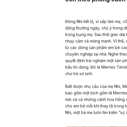
Đông Nhi tiết lộ, vì sắp làm mẹ, 
động thường ngày, chú ý trong đi
trong bụng mẹ. Sau thời gian dài 
nhạy cảm và mỏng manh. Vì thế, 
từ các dòng sản phẩm em bé cao 
chuyên nghiệp tại nhà. Nghe the
quyết định trải nghiệm một sản p
bầu tin dùng. Đó là
Merries Tende
cho
trẻ sơ sinh
.
Biết được nhu cầu của mẹ Nhi, Me
bao gồm một bịch gồm tã Merries
mịn và cả những cánh hoa hồng 
cho em bé mỗi khi thay tã trong t
Nhi, một bà mẹ luôn tìm kiếm “sự