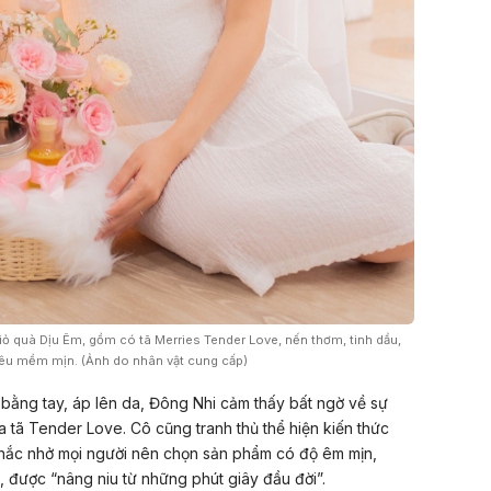
 quà Dịu Êm, gồm có tã Merries Tender Love, nến thơm, tinh dầu,
êu mềm mịn. (Ảnh do nhân vật cung cấp)
s bằng tay, áp lên da, Đông Nhi cảm thấy bất ngờ về sự
 tã Tender Love. Cô cũng tranh thủ thể hiện kiến thức
hắc nhở mọi người nên chọn sản phẩm có độ êm mịn,
, được “nâng niu từ những phút giây đầu đời”.