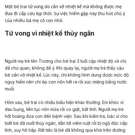
Một bé trai tử vong do cắn vỡ nhiệt kế mà không được mẹ
đưa đi cấp cứu kịp thời. Sự việc hiếm gặp này thu hút chú ý
của nhiều bà mẹ có con nhỏ.
Tử vong vì nhiệt kế thủy ngân
Người mẹ trẻ tên Trương cho bé trai 3 tuổi cặp nhiệt độ và chị
đã chủ quan, không để ý. Khi quay lại, người mẹ trẻ thấy cậu
bé cắn vỡ nhiệt kế. Lúc này, chị không hình dung được mức độ
nguy hiểm nên chỉ ép con nôn hết ra rồi súc miệng bằng nước
muối.
Hôm sau, bé trai có nhiều biểu hiện khác thường. Em khóc vì
đau bụng, liên tục nôn mửa rồi co giật, bất tỉnh. Người mẹ trẻ
hốt hoảng đưa con đến bệnh viện. Sau khi kiểm tra, bác sĩ cho
biết bé đã nuốt thủy ngân, dẫn tới viêm ruột rồi bị ngộ độc cấp
tính, suy hô hấp. Rất tiếc là bé đã không qua khỏi trên đường