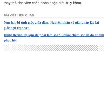
thay thế cho việc chẩn đoán hoặc điều trị y khoa.
BÀI VIẾT LIÊN QUAN
Ngủ hay bị tỉnh giấc giữa đêm: Nguyên nhân và giải pháp lấy lại
giấc ngủ trọn vẹn
Dùng Retinol bị sạm da phải làm sao? 5 bước chăm sóc để da nhanh
phục hồi
Loading