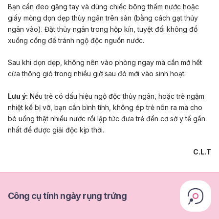
Bạn cần đeo găng tay và dùng chiếc bông thấm nước hoặc
giấy mỏng dọn dẹp thủy ngân trên sàn (bằng cách gạt thủy
ngân vào). Đặt thủy ngân trong hộp kín, tuyệt đối không đổ
xuống cống để tránh ngộ độc nguồn nước.
Sau khi dọn dẹp, không nên vào phòng ngay mà cần mở hết
cửa thông gió trong nhiều giờ sau đó mới vào sinh hoạt.
Lưu ý:
Nếu trẻ có dấu hiệu ngộ độc thủy ngân, hoặc trẻ ngậm
nhiệt kế bị vỡ, bạn cần bình tĩnh, không ép trẻ nôn ra mà cho
bé uống thật nhiều nước rồi lập tức đưa trẻ đến cơ sở y tế gần
nhất để được giải độc kịp thời.
C.L.T
Công cụ tính ngày rụng trứng