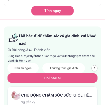
Tính ngay
Hỏi bác sĩ để chăm sóc cả gia đình vui khoẻ
nào!
2k
Bài đăng
3.4k
Thành viên
·
Cùng Bác sĩ trực tuyến thảo luận mẹo vặt và kinh nghiệm chăm sóc
gia đình. Hỏi ngay!
Nấu ăn ngon
Thường thức gia đình
Đầu tư 
Hỏi bác sĩ
CHỦ ĐỘNG CHĂM SÓC SỨC KHỎE TIÊU HÓA 
Nguyễn Zy