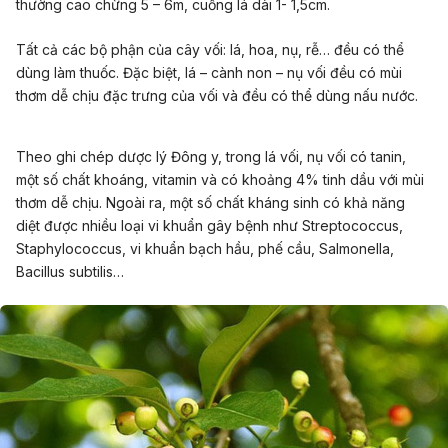
thường cao chừng 5 – 6m, cuống lá dài 1- 1,5cm.
Tất cả các bộ phận của cây vối: lá, hoa, nụ, rễ… đều có thể
dùng làm thuốc. Đặc biệt, lá – cành non – nụ vối đều có mùi
thơm dễ chịu đặc trưng của vối và đều có thể dùng nấu nước.
Theo ghi chép dược lý Đông y, trong lá vối, nụ vối có tanin,
một số chất khoáng, vitamin và có khoảng 4% tinh dầu với mùi
thơm dễ chịu. Ngoài ra, một số chất kháng sinh có khả năng
diệt được nhiều loại vi khuẩn gây bệnh như Streptococcus,
Staphylococcus, vi khuẩn bạch hầu, phế cầu, Salmonella,
Bacillus subtilis…