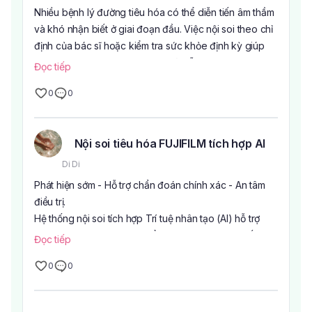
Nhiều bệnh lý đường tiêu hóa có thể diễn tiến âm thầm
và khó nhận biết ở giai đoạn đầu. Việc nội soi theo chỉ
định của bác sĩ hoặc kiểm tra sức khỏe định kỳ giúp
theo dõi tình trạng hệ tiêu hóa và hỗ trợ phát hiện sớm
Đọc tiếp
các bất thường.
0
0
Tại Bệnh viện Âu Cơ, dịch vụ Nội soi tiêu hóa không
đau được đầu tư với:
Hệ thống nội soi Fujifilm (Nhật Bản)
Nội soi tiêu hóa FUJIFILM tích hợp AI
Tích hợp Trí tuệ nhân tạo (AI) hỗ trợ bác sĩ trong quá
trình quan sát hình ảnh nội soi
Di Di
Hình ảnh sắc nét, hỗ trợ đánh giá chính xác hơn
Phát hiện sớm - Hỗ trợ chẩn đoán chính xác - An tâm
Quy trình nhẹ nhàng, đảm bảo an toàn theo quy trình
điều trị.
chuyên môn
Hệ thống nội soi tích hợp Trí tuệ nhân tạo (AI) hỗ trợ
Đội ngũ bác sĩ giàu kinh nghiệm
bác sĩ nhận diện sớm các tổn thương nghi ngờ, kết hợp
Đọc tiếp
Nội soi tiêu hóa được bác sĩ chỉ định trong nhiều
hình ảnh sắc nét, góp phần nâng cao hiệu quả tầm
trường hợp như có triệu chứng đường tiêu hóa, cần
0
0
soát các bệnh lý đường tiêu hóa.
kiểm tra theo dõi hoặc tầm soát theo độ tuổi và yếu tố
nguy cơ.