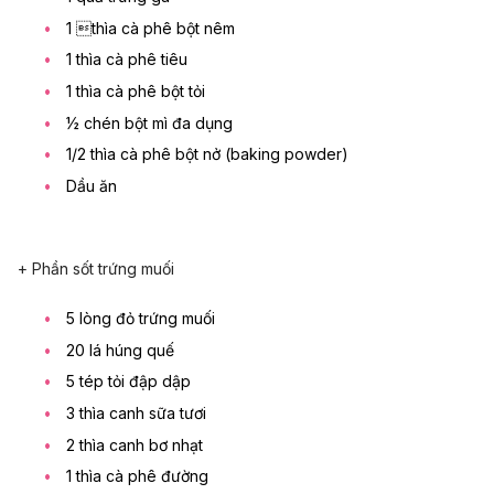
1 thìa cà phê bột nêm
1 thìa cà phê tiêu
1 thìa cà phê bột tỏi
½ chén bột mì đa dụng
1/2 thìa cà phê bột nở (baking powder)
Dầu ăn
+ Phần sốt trứng muối
5 lòng đỏ trứng muối
20 lá húng quế
5 tép tỏi đập dập
3 thìa canh sữa tươi
2 thìa canh bơ nhạt
1 thìa cà phê đường