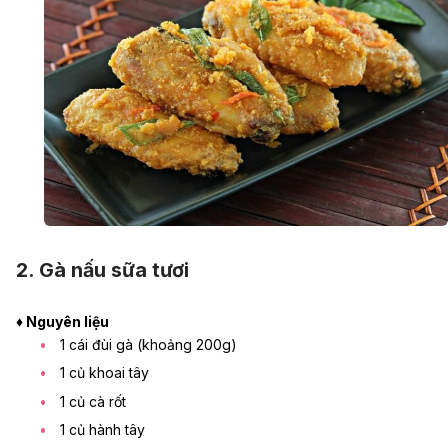
2. Gà nấu sữa tươi
♦ Nguyên liệu
1 cái đùi gà (khoảng 200g)
1 củ khoai tây
1 củ cà rốt
1 củ hành tây