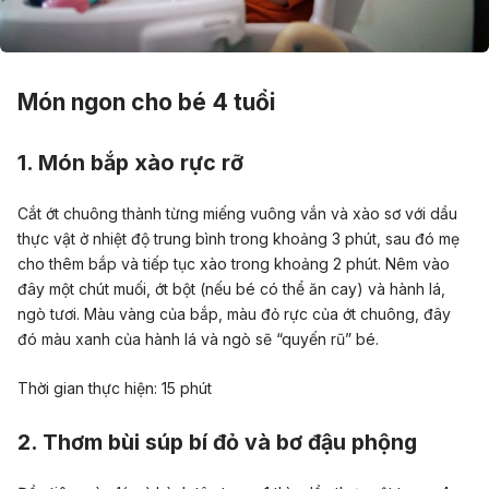
Món ngon cho bé 4 tuổi
1. Món bắp xào rực rỡ
Cắt ớt chuông thành từng miếng vuông vắn và xào sơ với dầu
thực vật ở nhiệt độ trung bình trong khoảng 3 phút, sau đó mẹ
cho thêm bắp và tiếp tục xào trong khoảng 2 phút. Nêm vào
đây một chút muối, ớt bột (nếu bé có thể ăn cay) và hành lá,
ngò tươi. Màu vàng của bắp, màu đỏ rực của ớt chuông, đây
đó màu xanh của hành lá và ngò sẽ “quyến rũ” bé.
Thời gian thực hiện: 15 phút
2. Thơm bùi súp bí đỏ và bơ đậu phộng