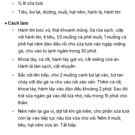
½ lít sữa tươi
Tiêu, bơ lạt, đường, muối, hạt nêm, hành lá, hành tím
♦ Cách làm
Hành tím bóc vỏ, thái khoanh mỏng. Gà rửa sạch, ướp
với hành tím, ít tiêu, 1/3 muỗng cà phê muối, 1 muỗng cà
phê hạt nêm đảo đều rồi cho sữa tươi vào ngập miếng
gà, cho vào tủ lạnh ngâm trong 30 phút.
Khoai tây, cà rốt, hành tây gọt vỏ, cắt miếng vừa ăn.
Hành lá làm sạch, cắt nhuyễn.
Bắc nồi lên bếp, cho 2 muỗng canh bơ lạt vào, bơ tan
chảy vớt đùi gà ra cho vào nồi xào săn. Thêm cà rốt,
khoai tây, hành tây vào đảo đều khoảng 2 phút. Sau đó
trút sữa ngâm gà vào để lửa nhỏ, nấu trong 15 phút cho
thấm.
Nêm nếm lại gia vị, đợi tới khi gà mềm, cho phần sữa tươi
còn lại vào tiếp tục nấu lửa vừa cho sôi. Nêm ít muối,
tiêu, hạt nêm vừa ăn. Tắt bếp.