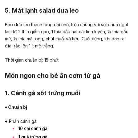
5. Mát lạnh salad dưa leo
Bào dưa leo thành từng dải nhỏ, trộn chúng với sốt chua ngọt
làm từ 2 thìa giấm gạo, 1 thìa dầu hạt cải tinh luyện, ½ thìa dầu
mè, ½ thìa mật ong, chút muối và tiêu. Cuối cùng, khi dọn ra
đĩa, rắc lên 1 ít mè trắng.
Thời gian chuẩn bị: 15 phút.
Món ngon cho bé ăn cơm từ gà
1. Cánh gà sốt trứng muối
♦ Chuẩn bị
+ Phần cánh gà
10 cái cánh gà
1 quả trứng gà