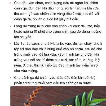
Cho dầu vào chảo, canh lượng dầu đủ ngập khi chiên
cánh gà, đun đến khi dầu nóng, sôi lăn tăn. Hạ lửa vừa,
thả cánh gà vào chiên chín vàng đều 2 mặt, sau đó vớt
cánh gà ra, bỏ lên đĩa có lót giấy hút dầu.
Lòng đỏ trứng muối cho vào chén với chút dầu mè, hấp
hoặc nướng 10 phút cho trứng chín, sau đó dùng muỗng
tán nhuyễn.
Lấy 1 chảo sạch, cho 2 thìa bơ vào, đợi tan chảy, cho 5
tép tỏi đập dập và lá húng quế vào phi thơm, sau đó cho
trứng muối vào, để lửa vừa, xào nhanh tay cho đến khi
trứng vừa nổi bọt thì thêm sữa tươi, bột cà ri, đường, bột
nêm, ớt (nếu thích). Tiếp tục đảo nhanh tay, nếm lại sốt
cho vừa miệng.
Cho cánh gà đã chiên vào, đảo đều đến khi toàn bộ
phần sốt trứng muối bám đều lên cánh gà là được.