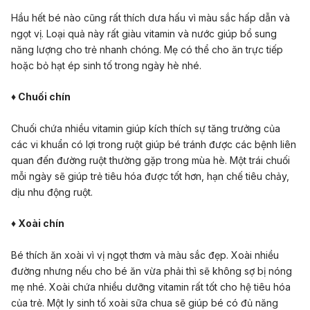
Hầu hết bé nào cũng rất thích dưa hấu vì màu sắc hấp dẫn và
ngọt vị. Loại quả này rất giàu vitamin và nước giúp bổ sung
năng lượng cho trẻ nhanh chóng. Mẹ có thể cho ăn trực tiếp
hoặc bỏ hạt ép sinh tố trong ngày hè nhé.
♦ Chuối chín
Chuối chứa nhiều vitamin giúp kích thích sự tăng trưởng của
các vi khuẩn có lợi trong ruột giúp bé tránh được các bệnh liên
quan đến đường ruột thường gặp trong mùa hè. Một trái chuối
mỗi ngày sẽ giúp trẻ tiêu hóa được tốt hơn, hạn chế tiêu chảy,
dịu nhu động ruột.
♦ Xoài chín
Bé thích ăn xoài vì vị ngọt thơm và màu sắc đẹp. Xoài nhiều
đường nhưng nếu cho bé ăn vừa phải thì sẽ không sợ bị nóng
mẹ nhé. Xoài chứa nhiều dưỡng vitamin rất tốt cho hệ tiêu hóa
của trẻ. Một ly sinh tố xoài sữa chua sẽ giúp bé có đủ năng