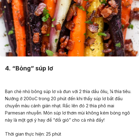
4. “Bỏng” súp lơ
Bạn chẻ nhỏ bông súp lơ và đun với 2 thìa dầu ôliu, ¼ thìa tiêu.
Nướng ở 200oC trong 20 phút đến khi thấy súp lơ bắt đầu
chuyển màu cánh gián nhạt. Rắc lên đó 2 thìa phô mai
Parmesan nhuyễn. Món súp lơ thơm mùi không kém bỏng ngô
này là một gợi ý hay để “đổi gió” cho cả nhà đấy!
Thời gian thực hiện: 25 phút