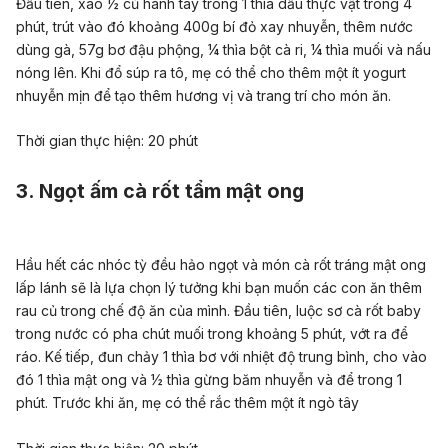
Đầu tiên, xào ½ củ hành tây trong 1 thìa dầu thực vật trong 4
phút, trút vào đó khoảng 400g bí đỏ xay nhuyễn, thêm nước
dùng gà, 57g bơ đậu phộng, ¼ thìa bột cà ri, ¼ thìa muối và nấu
nóng lên. Khi đổ súp ra tô, mẹ có thể cho thêm một ít yogurt
nhuyễn mịn để tạo thêm hương vị và trang trí cho món ăn.
Thời gian thực hiện: 20 phút
3. Ngọt ấm cà rốt tẩm mật ong
Hầu hết các nhóc tỳ đều hảo ngọt và món cà rốt tráng mật ong
lấp lánh sẽ là lựa chọn lý tưởng khi bạn muốn các con ăn thêm
rau củ trong chế độ ăn của mình. Đầu tiên, luộc sơ cà rốt baby
trong nước có pha chút muối trong khoảng 5 phút, vớt ra để
ráo. Kế tiếp, đun chảy 1 thìa bơ với nhiệt độ trung bình, cho vào
đó 1 thìa mật ong và ½ thìa gừng băm nhuyễn và để trong 1
phút. Trước khi ăn, mẹ có thể rắc thêm một ít ngò tây